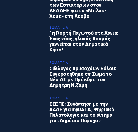
των Εστιατόρων στον
ΔΕΔΔΗΕ για το «Μπλακ-
Άουτ» στη Λέσβο
ΣΩΜΑΤΕΊΑ
1η Γιορτή Παγωτού στα Χανιά:
Ένας νέος, γλυκός θεσμός
γεννιέται στον Δημοτικό
Κήπο!
ΣΩΜΑΤΕΊΑ
Σύλλογος Χρυσοχόων Βόλου:
Συγκροτήθηκε σε Σώμα το
Νέο ΔΣ με Πρόεδρο τον
Δημήτρη Νιζάμη
ΣΩΜΑΤΕΊΑ
ΕΕΕΠΕ: Συνάντηση με την
ΑΑΔΕ για myDATA, Ψηφιακό
Πελατολόγιο και το άίτημα
για «Δημόσιο Πάροχο»