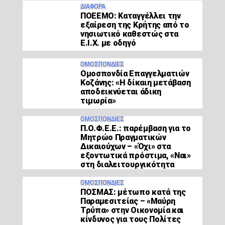
ΔΙΆΦΟΡΑ
ΠΟΕΕΜΟ: Καταγγέλλει την
εξαίρεση της Κρήτης από το
νησιωτικό καθεστώς στα
Ε.Ι.Χ. με οδηγό
ΟΜΟΣΠΟΝΔΊΕΣ
Ομοσπονδία Επαγγελματιών
Κοζάνης: «Η δίκαιη μετάβαση
αποδεικνύεται άδικη
τιμωρία»
ΟΜΟΣΠΟΝΔΊΕΣ
Π.Ο.Φ.Ε.Ε.: παρέμβαση για το
Μητρώο Πραγματικών
Δικαιούχων – «Όχι» στα
εξοντωτικά πρόστιμα, «Ναι»
στη διαλειτουργικότητα
ΟΜΟΣΠΟΝΔΊΕΣ
ΠΟΣΜΑΣ: μέτωπο κατά της
Παραμεσιτείας – «Μαύρη
Τρύπα» στην Οικονομία και
κίνδυνος για τους Πολίτες