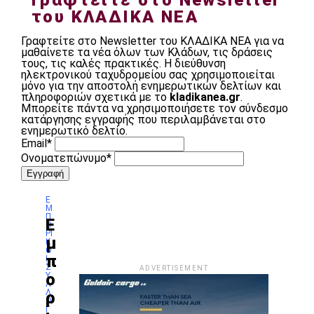
Γραφτείτε στο Newsletter
του ΚΛΑΔΙΚΑ ΝΕΑ
Γραφτείτε στο Newsletter του ΚΛΑΔΙΚΑ ΝΕΑ για να
μαθαίνετε τα νέα όλων των Κλάδων, τις δράσεις
τους, τις καλές πρακτικές. Η διεύθυνση
ηλεκτρονικού ταχυδρομείου σας χρησιμοποιείται
μόνο για την αποστολή ενημερωτικών δελτίων και
πληροφοριών σχετικά με το
kladikanea.gr
.
Μπορείτε πάντα να χρησιμοποιήσετε τον σύνδεσμο
κατάργησης εγγραφής που περιλαμβάνεται στο
ενημερωτικό δελτίο.
Email*
Ονοματεπώνυμο*
Ε
Μ
Π
Ε
Ο
M
ΡΙ
μ
O
Κ
Ο
R
π
Ί
E
Σ
ADVERTISEMENT
P
ο
Ύ
Λ
O
Λ
ρ
S
Ο
T
Γ