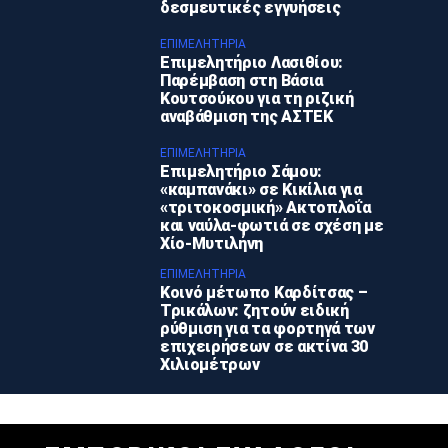
δεσμευτικές εγγυήσεις
ΕΠΙΜΕΛΗΤΉΡΙΑ
Επιμελητήριο Λασιθίου:
Παρέμβαση στη Βάσια
Κουτσούκου για τη ριζική
αναβάθμιση της ΑΣΤΕΚ
ΕΠΙΜΕΛΗΤΉΡΙΑ
Επιμελητήριο Σάμου:
«καμπανάκι» σε Κικίλια για
«τριτοκοσμική» Ακτοπλοΐα
και ναύλα-φωτιά σε σχέση με
Χίο-Μυτιλήνη
ΕΠΙΜΕΛΗΤΉΡΙΑ
Κοινό μέτωπο Καρδίτσας –
Τρικάλων: ζητούν ειδική
ρύθμιση για τα φορτηγά των
επιχειρήσεων σε ακτίνα 30
Χιλιομέτρων