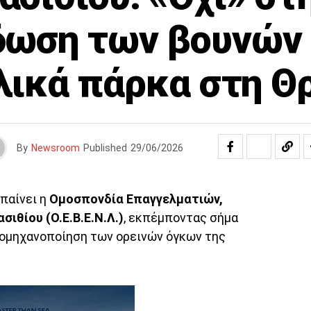
δωση των βουνών 
ολικά πάρκα στη Θ
By
Newsroom
Published
29/06/2026
παίνει η
Ομοσπονδία Επαγγελματιών,
ιθίου (Ο.Ε.Β.Ε.Ν.Λ.)
, εκπέμποντας σήμα
βιομηχανοποίηση των ορεινών όγκων της