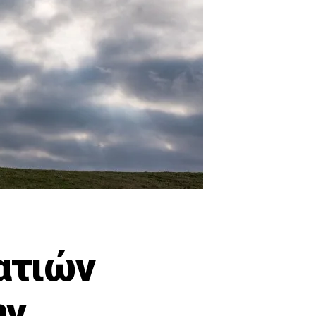
ατιών
ην