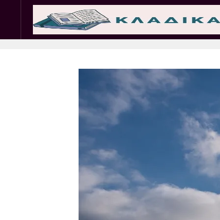
Σωματεία
Εμπ. 