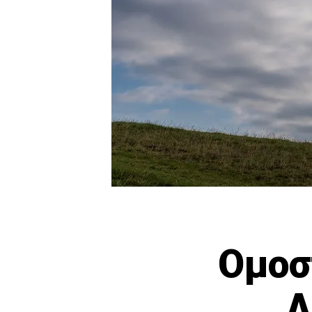
Ομοσ
Λ