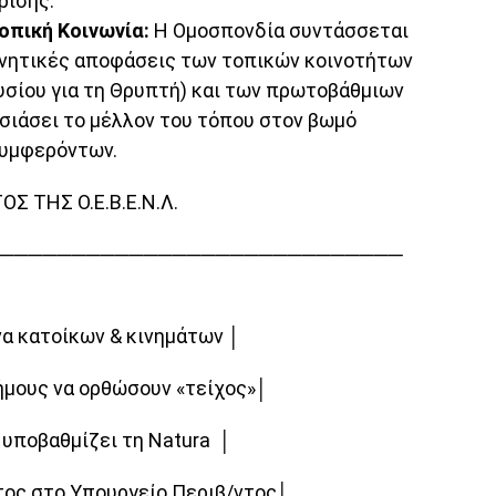
ρίσης.
οπική Κοινωνία:
Η Ομοσπονδία συντάσσεται
νητικές αποφάσεις των τοπικών κοινοτήτων
υσίου για τη Θρυπτή) και των πρωτοβάθμιων
σιάσει το μέλλον του τόπου στον βωμό
συμφερόντων.
ΤΗΣ Ο.Ε.Β.Ε.Ν.Λ.
────────────────────────────
να κατοίκων & κινημάτων │
ήμους να ορθώσουν «τείχος»│
 υποβαθμίζει τη Natura │
τος στο Υπουργείο Περιβ/ντος│