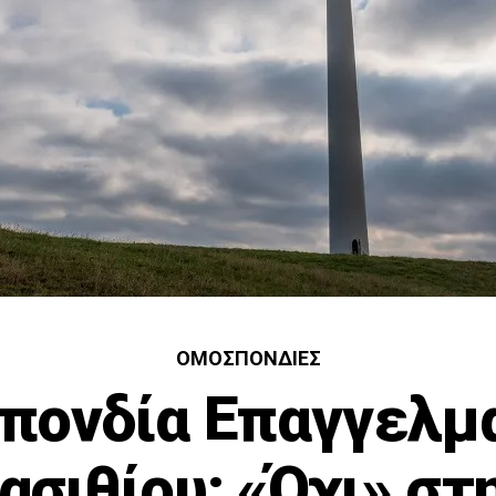
ΟΜΟΣΠΟΝΔΊΕΣ
πονδία Επαγγελμ
ασιθίου: «Όχι» στ