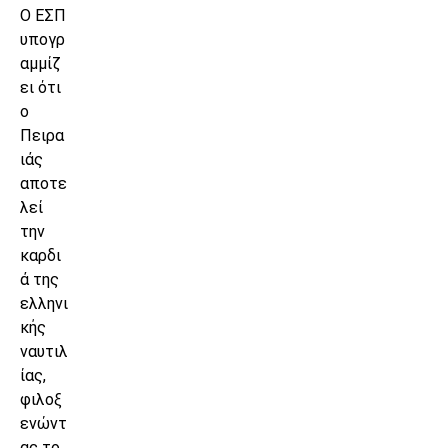
Ο ΕΣΠ
υπογρ
αμμίζ
ει ότι
ο
Πειρα
ιάς
αποτε
λεί
την
καρδι
ά της
ελληνι
κής
ναυτιλ
ίας,
φιλοξ
ενώντ
ας το