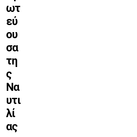
ωτ
εύ
ου
σα
τη
ς
Να
υτι
λί
ας