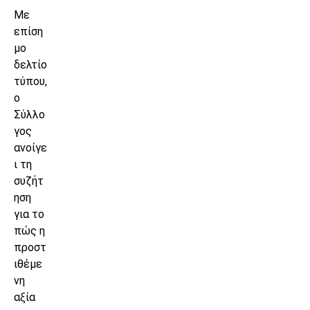
Με
επίση
μο
δελτίο
τύπου,
ο
Σύλλο
γος
ανοίγε
ι τη
συζήτ
ηση
για το
πώς η
προστ
ιθέμε
νη
αξία