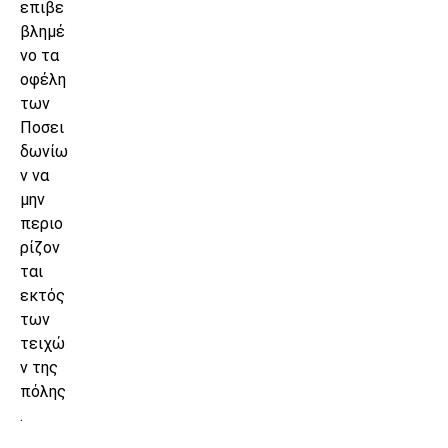
επιβε
βλημέ
νο τα
οφέλη
των
Ποσει
δωνίω
ν να
μην
περιο
ρίζον
ται
εκτός
των
τειχώ
ν της
πόλης
.