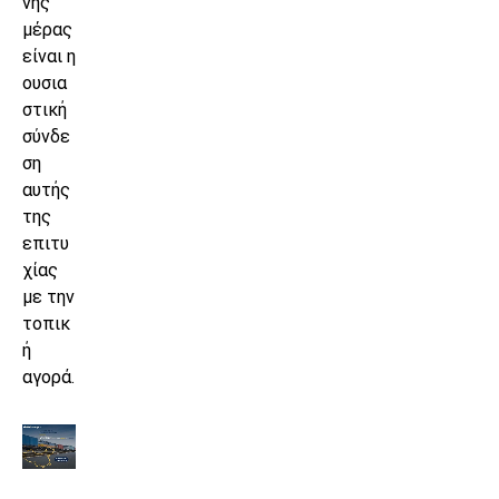
νης
μέρας
είναι η
ουσια
στική
σύνδε
ση
αυτής
της
επιτυ
χίας
με την
τοπικ
ή
αγορά.