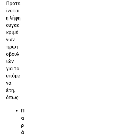
Προτε
ίνεται
η λήψη
συγκε
κριμέ
νων
πρωτ
οβουλ
ιών
για τα
επόμε
να
έτη,
όπως:
Π
α
ρ
ά