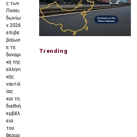
ς των
Ποσει
δωνίω
ν 2026
επιβε
βαίωσ
ε τη
Trending
δυναμι
κή της
ελληνι
κής
ναυτιλ
ίας
και τη
διεθνή
εμβέλ
εια
του
θεσμο