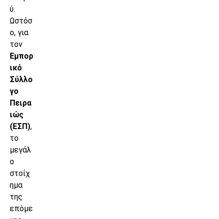
ύ.
Ωστόσ
ο, για
τον
Εμπορ
ικό
Σύλλο
γο
Πειρα
ιώς
(ΕΣΠ)
,
το
μεγάλ
ο
στοίχ
ημα
της
επόμε