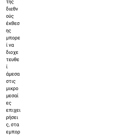
της
διεθν
ούς
έκθεσ
ης
μπορε
ί να
διοχε
τευθε
ί
άμεσα
στις
μικρο
μεσαί
ες
επιχει
ρήσει
ς, στα
εμπορ