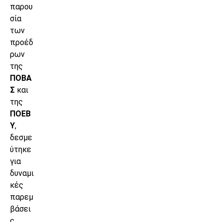
παρου
σία
των
προέδ
ρων
της
ΠΟΒΑ
Σ
και
της
ΠΟΕΒ
Υ
,
δεσμε
ύτηκε
για
δυναμι
κές
παρεμ
βάσει
ς