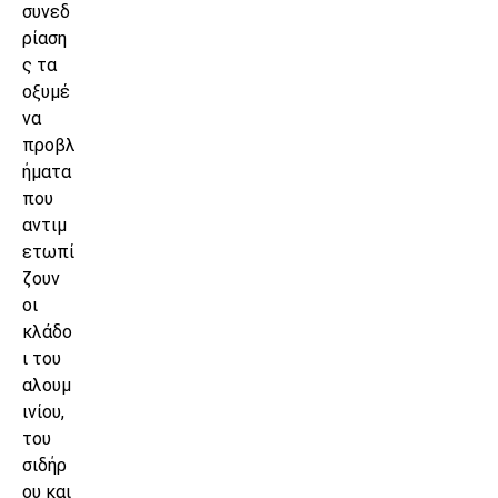
συνεδ
ρίαση
ς τα
οξυμέ
να
προβλ
ήματα
που
αντιμ
ετωπί
ζουν
οι
κλάδο
ι του
αλουμ
ινίου,
του
σιδήρ
ου και