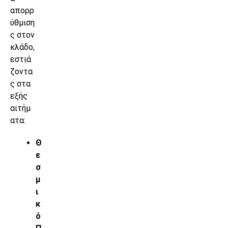
απορρ
ύθμιση
ς στον
κλάδο,
εστιά
ζοντα
ς στα
εξής
αιτήμ
ατα:
Θ
ε
σ
μ
ι
κ
ό