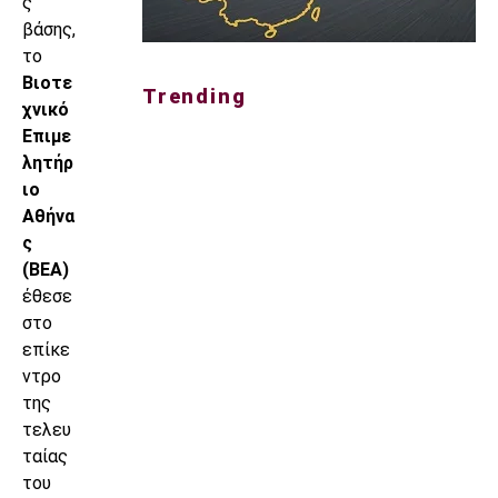
ς
βάσης,
το
Βιοτε
Trending
χνικό
Επιμε
λητήρ
ιο
Αθήνα
ς
(ΒΕΑ)
έθεσε
στο
επίκε
ντρο
της
τελευ
ταίας
του