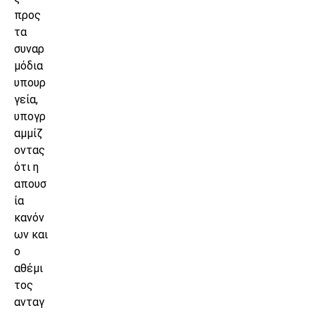
προς
τα
συναρ
μόδια
υπουρ
γεία,
υπογρ
αμμίζ
οντας
ότι η
απουσ
ία
κανόν
ων και
ο
αθέμι
τος
ανταγ