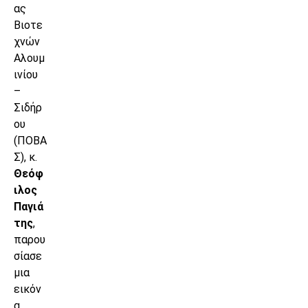
ας
Βιοτε
χνών
Αλουμ
ινίου
–
Σιδήρ
ου
(ΠΟΒΑ
Σ), κ.
Θεόφ
ιλος
Παγιά
της
,
παρου
σίασε
μια
εικόν
α