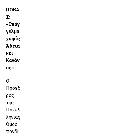
ΠΟΒΑ
Σ:
«Επάγ
γελμα
χωρίς
Άδεια
και
Κανόν
ες»
Ο
Πρόεδ
ρος
της
Πανελ
λήνιας
Ομοσ
πονδί