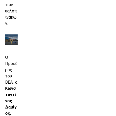
των
υαλοπ
ινάκω
ν.
Ο
Πρόεδ
ρος
του
ΒΕΑ, κ.
Κωνσ
ταντί
νος
Δαμίγ
ος
,