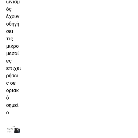
ωνισμ
ός
έχουν
οδηγή
σει
τις
μικρο
μεσαί
ες
επιχει
ρήσει
ς σε
οριακ
ό
σημεί
ο.