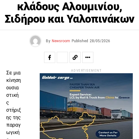
κλάδους Αλουμινίου,
Σιδήρου και Υαλοπινάκων
By
Newsroom
Published
28/05/2026
ADVERTISEMENT
Σε μια
κίνηση
ουσια
στική
ς
στήριξ
ης της
παραγ
ωγική