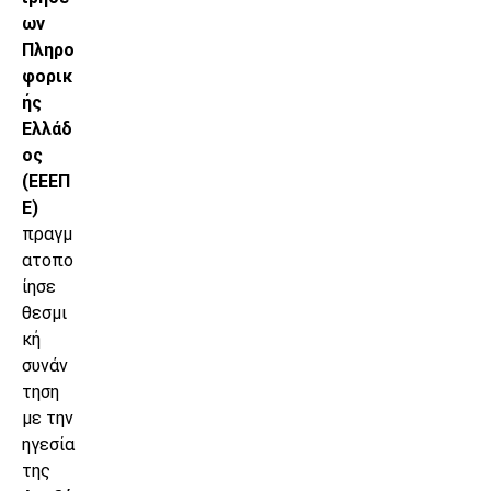
ων
Πληρο
φορικ
ής
Ελλάδ
ος
(ΕΕΕΠ
Ε)
πραγμ
ατοπο
ίησε
θεσμι
κή
συνάν
τηση
με την
ηγεσία
της