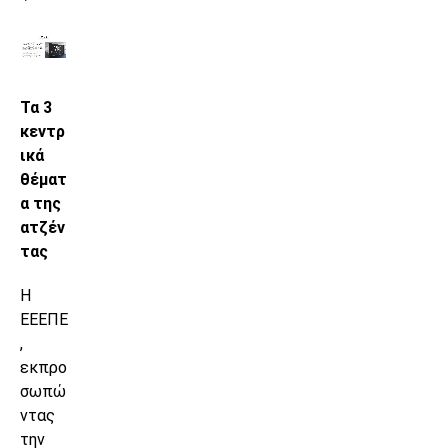
Τα 3
κεντρ
ικά
θέματ
α της
ατζέν
τας
Η
ΕΕΕΠΕ
,
εκπρο
σωπώ
ντας
την