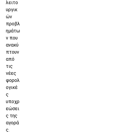
λειτο
υργικ
ών
προβλ
ημάτω
ν που
ανακύ
πτουν
από
τις
νέες
φορολ
ογικέ
ς
υποχρ
εώσει
ς της
αγορά
ς.