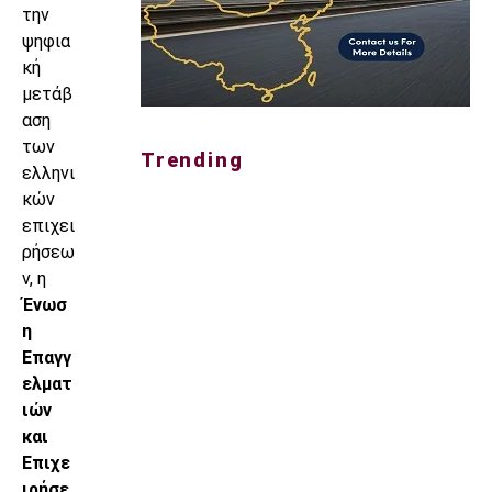
την
ψηφια
κή
μετάβ
αση
των
Trending
ελληνι
κών
επιχει
ρήσεω
ν, η
Ένωσ
η
Επαγγ
ελματ
ιών
και
Επιχε
ιρήσε