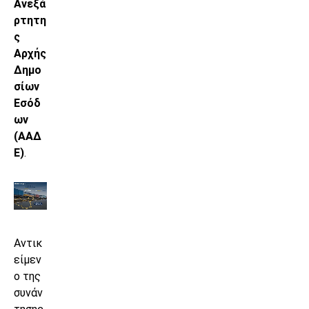
Ανεξά
ρτητη
ς
Αρχής
Δημο
σίων
Εσόδ
ων
(ΑΑΔ
Ε)
.
Αντικ
είμεν
ο της
συνάν