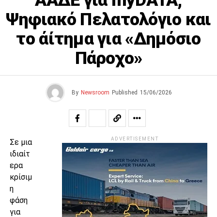
ΑΑΔΕ για myDATA,
Ψηφιακό Πελατολόγιο και
το άίτημα για «Δημόσιο
Πάροχο»
By
Newsroom
Published
15/06/2026
ADVERTISEMENT
Σε μια
ιδιαίτ
ερα
κρίσιμ
η
φάση
για