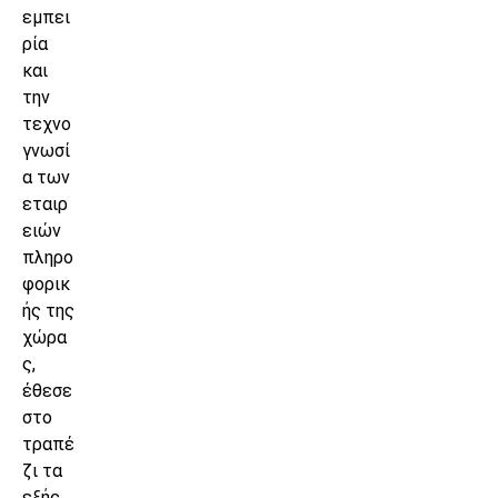
εμπει
ρία
και
την
τεχνο
γνωσί
α των
εταιρ
ειών
πληρο
φορικ
ής της
χώρα
ς,
έθεσε
στο
τραπέ
ζι τα
εξής