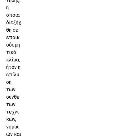
τησης,
η
οποία
διεξήχ
θη σε
εποικ
οδομη
τικό
κλίμα,
ήταν η
επίλυ
ση
των
σύνθε
των
τεχνι
κών,
νομικ
ών και