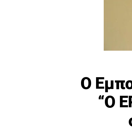
Ο Εμπο
“Ο Ε