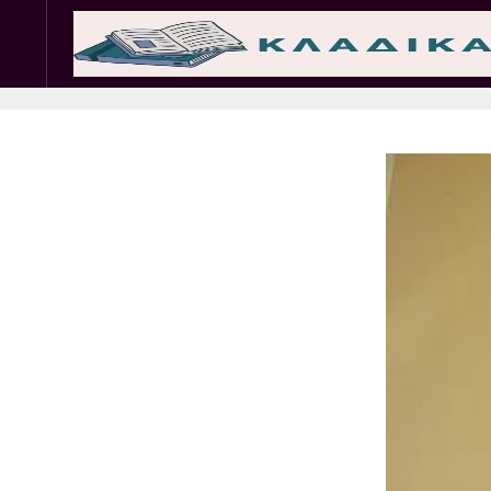
Σωματεία
Εμπ. 