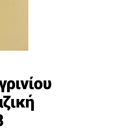
γρινίου
αζική
8