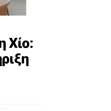
 Χίο:
ήριξη