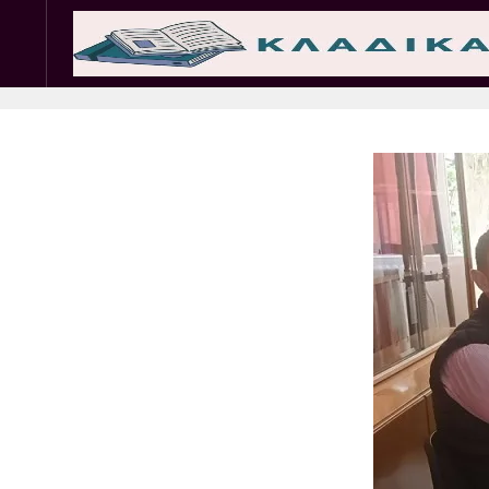
Σωματεία
Εμπ. 