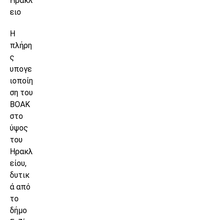
Ηράκλ
ειο
Η
πλήρη
ς
υπογε
ιοποίη
ση του
ΒΟΑΚ
στο
ύψος
του
Ηρακλ
είου,
δυτικ
ά από
το
δήμο