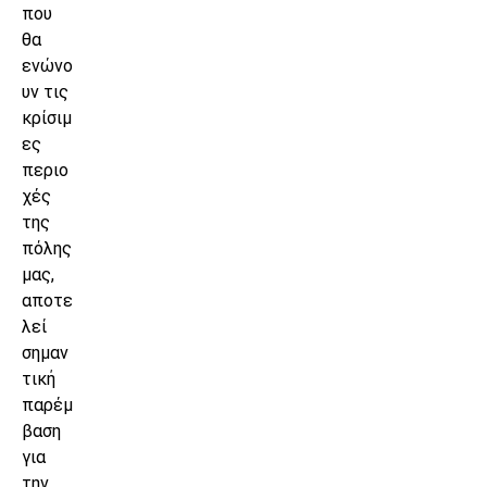
που
θα
ενώνο
υν τις
κρίσιμ
ες
περιο
χές
της
πόλης
μας,
αποτε
λεί
σημαν
τική
παρέμ
βαση
για
την