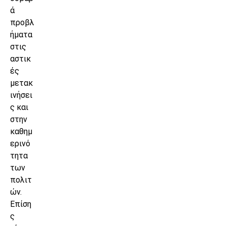
ά
προβλ
ήματα
στις
αστικ
ές
μετακ
ινήσει
ς και
στην
καθημ
ερινό
τητα
των
πολιτ
ών.
Επίση
ς