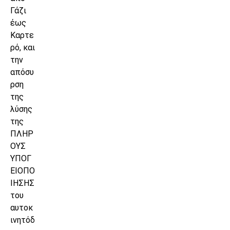
Γάζι
έως
Καρτε
ρό, και
την
απόσυ
ρση
της
λύσης
της
ΠΛΗΡ
ΟΥΣ
ΥΠΟΓ
ΕΙΟΠΟ
ΙΗΣΗΣ
του
αυτοκ
ινητόδ