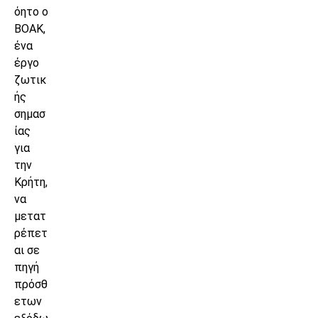
όητο ο
ΒΟΑΚ,
ένα
έργο
ζωτικ
ής
σημασ
ίας
για
την
Κρήτη,
να
μετατ
ρέπετ
αι σε
πηγή
πρόσθ
ετων