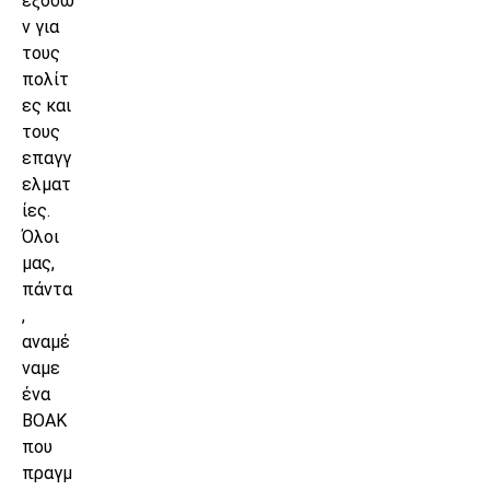
εξόδω
ν για
τους
πολίτ
ες και
τους
επαγγ
ελματ
ίες.
Όλοι
μας,
πάντα
,
αναμέ
ναμε
ένα
ΒΟΑΚ
που
πραγμ