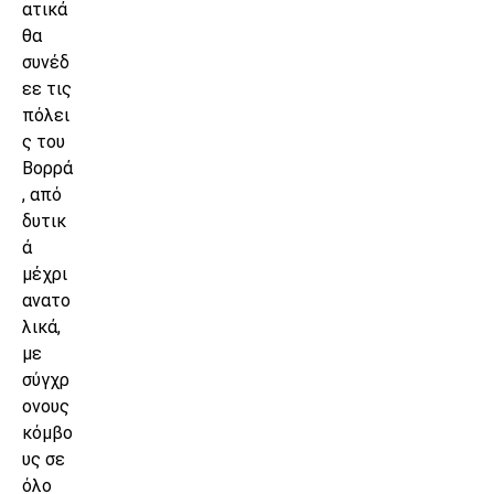
ατικά
θα
συνέδ
εε τις
πόλει
ς του
Βορρά
, από
δυτικ
ά
μέχρι
ανατο
λικά,
με
σύγχρ
ονους
κόμβο
υς σε
όλο