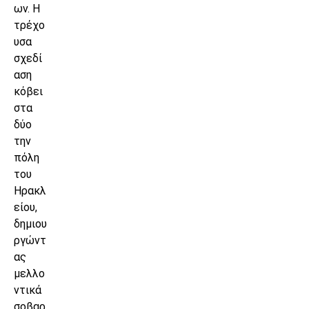
ων. Η
τρέχο
υσα
σχεδί
αση
κόβει
στα
δύο
την
πόλη
του
Ηρακλ
είου,
δημιου
ργώντ
ας
μελλο
ντικά
σοβαρ