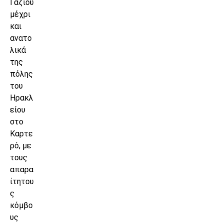
Γαζίου
μέχρι
και
ανατο
λικά
της
πόλης
του
Ηρακλ
είου
στο
Καρτε
ρό, με
τους
απαρα
ίτητου
ς
κόμβο
υς