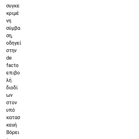
συγκε
κριμέ
νη
σύμβα
ση,
οδηγεί
στην
de
facto
επιβο
λή
διοδί
ων
στον
υπό
κατασ
κευή
Βόρει