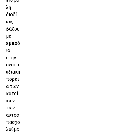
επιβο
λή
διοδί
ων,
βάζου
με
εμπόδ
ια
στην
αναπτ
υξιακή
πορεί
α των
κατοί
κων,
των
αυτοα
πασχο
λούμε