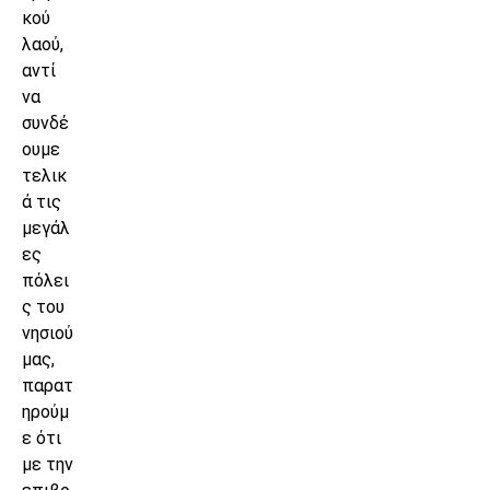
κού
λαού,
αντί
να
συνδέ
ουμε
τελικ
ά τις
μεγάλ
ες
πόλει
ς του
νησιού
μας,
παρατ
ηρούμ
ε ότι
με την