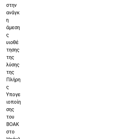
στην
ανάγκ
η
άμεση
ς
υιοθέ
τησης
της
λύσης
της
Πλήρη
ς
Υπογε
ιοποίη
σης
του
ΒΟΑΚ
στο