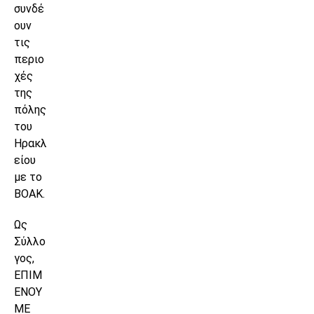
συνδέ
ουν
τις
περιο
χές
της
πόλης
του
Ηρακλ
είου
με το
ΒΟΑΚ.
Ως
Σύλλο
γος,
ΕΠΙΜ
ΕΝΟΥ
ΜΕ