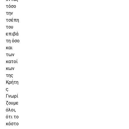
τόσο
την
τσέπη
του
επιβά
τη όσο
και
των
κατοί
κων
της
Κρήτη
ς.
Γνωρί
ζουμε
όλοι,
ότι το
κόστο