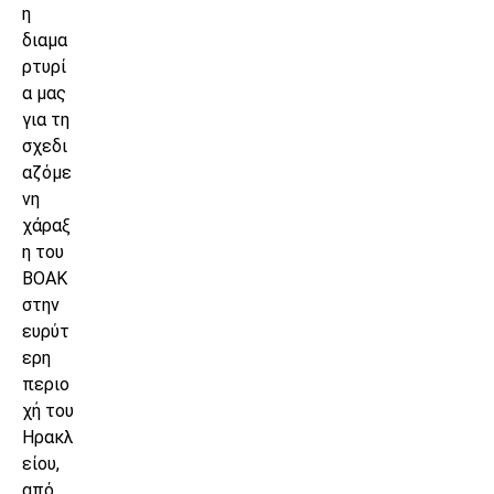
η
διαμα
ρτυρί
α μας
για τη
σχεδι
αζόμε
νη
χάραξ
η του
ΒΟΑΚ
στην
ευρύτ
ερη
περιο
χή του
Ηρακλ
είου,
από