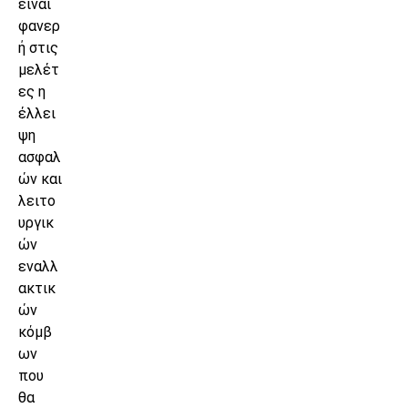
είναι
φανερ
ή στις
μελέτ
ες η
έλλει
ψη
ασφαλ
ών και
λειτο
υργικ
ών
εναλλ
ακτικ
ών
κόμβ
ων
που
θα