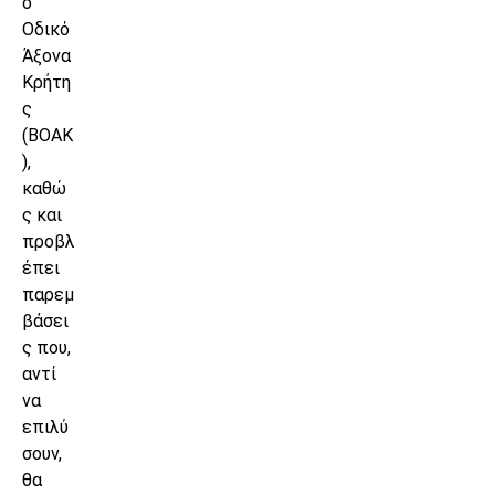
ο
Οδικό
Άξονα
Κρήτη
ς
(ΒΟΑΚ
),
καθώ
ς και
προβλ
έπει
παρεμ
βάσει
ς που,
αντί
να
επιλύ
σουν,
θα