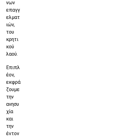
νων
επαγγ
ελματ
ιών,
του
κρητι
κού
λαού.
Επιπλ
έον,
εκφρά
ζουμε
την
ανησυ
χία
και
την
έντον