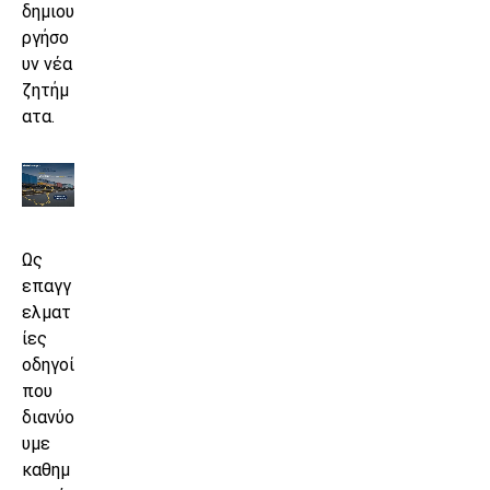
δημιου
ργήσο
υν νέα
ζητήμ
ατα.
Ως
επαγγ
ελματ
ίες
οδηγοί
που
διανύο
υμε
καθημ