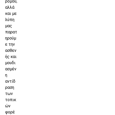
ρομου,
αλλά
και με
λύπη
μας
παρατ
ηρούμ
ε την
ασθεν
ής και
μουδι
ασμέν
η
αντίδ
ραση
των
τοπικ
ών
φορέ