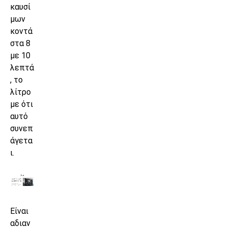
καυσί
μων
κοντά
στα 8
με 10
λεπτά
, το
λίτρο
με ότι
αυτό
συνεπ
άγετα
ι.
Είναι
αδιαν