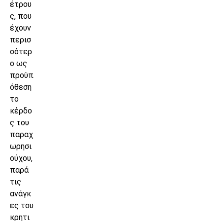
έτρου
ς, που
έχουν
περισ
σότερ
ο ως
προϋπ
όθεση
το
κέρδο
ς του
παραχ
ωρησι
ούχου,
παρά
τις
ανάγκ
ες του
κρητι