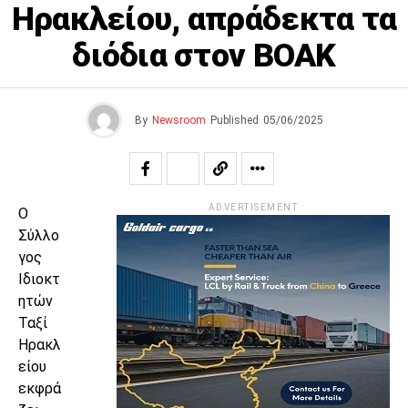
Ηρακλείου, απράδεκτα τα
διόδια στον ΒΟΑΚ
By
Newsroom
Published
05/06/2025
ADVERTISEMENT
Ο
Σύλλο
γος
Ιδιοκτ
ητών
Ταξί
Ηρακλ
είου
εκφρά