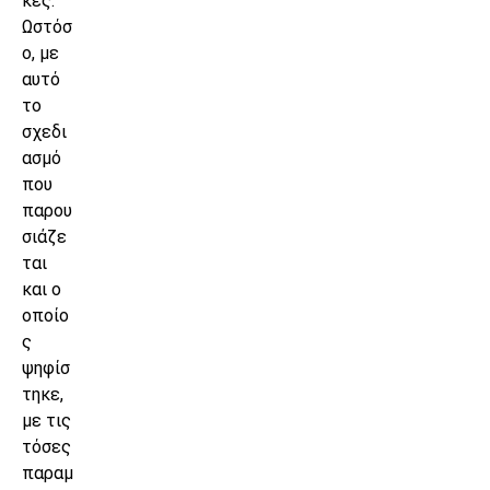
κές.
Ωστόσ
ο, με
αυτό
το
σχεδι
ασμό
που
παρου
σιάζε
ται
και ο
οποίο
ς
ψηφίσ
τηκε,
με τις
τόσες
παραμ