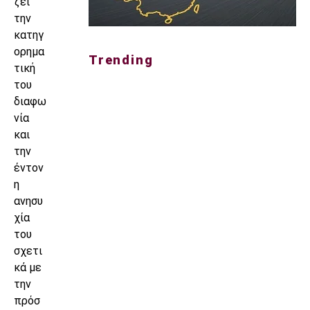
ζει
την
κατηγ
ορημα
Trending
τική
του
διαφω
νία
και
την
έντον
η
ανησυ
χία
του
σχετι
κά με
την
πρόσ