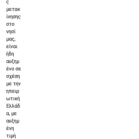
ς
μετακ
ίνησης
στο
νησί
μας,
είναι
ήδη
αυξημ
ένο σε
σχέση
με την
ηπειρ
ωτική
Ελλάδ
α, με
αυξημ
ένη
τιμή