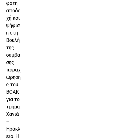
φατη
αποδο
χή και
ψήφισ
η στη
Βουλή
της
σύμβα
σης
παραχ
ώρηση
ς του
ΒΟΑΚ
για το
τμήμα
Χανιά
–
Ηράκλ
ειο. Η