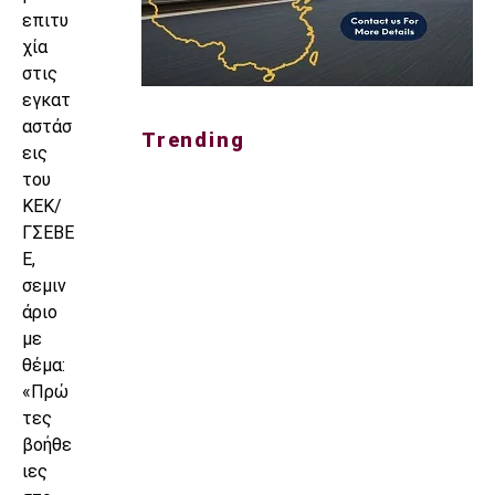
επιτυ
χία
στις
εγκατ
αστάσ
Trending
εις
του
ΚΕΚ/
ΓΣΕΒΕ
Ε,
σεμιν
άριο
με
θέμα:
«Πρώ
τες
βοήθε
ιες