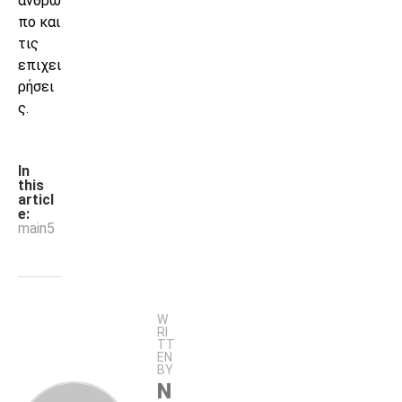
άνθρω
πο και
τις
επιχει
ρήσει
ς.
In
this
articl
e:
main5
W
RI
TT
EN
BY
N