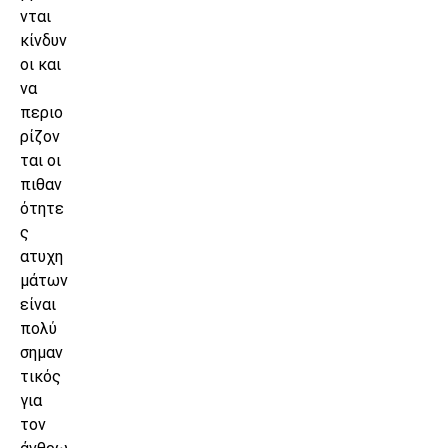
νται
κίνδυν
οι και
να
περιο
ρίζον
ται οι
πιθαν
ότητε
ς
ατυχη
μάτων
είναι
πολύ
σημαν
τικός
για
τον