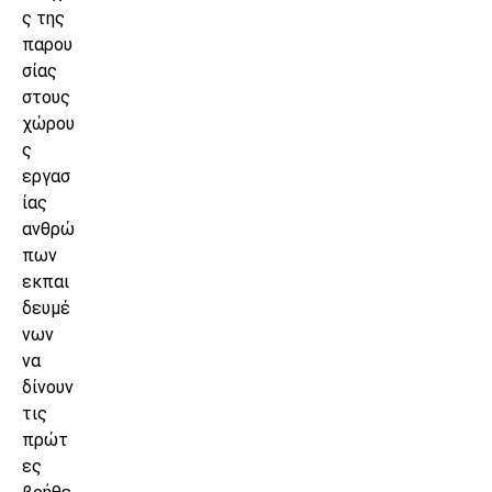
ς της
παρου
σίας
στους
χώρου
ς
εργασ
ίας
ανθρώ
πων
εκπαι
δευμέ
νων
να
δίνουν
τις
πρώτ
ες