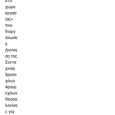
στο
χώρο
εργασ
ίας»
που
διοργ
άνωσε
η
Διοίκη
ση της
Συντε
χνίας
Χρυσο
χόων
Αργυρ
οχόων
Θεσσα
λονίκη
ς για