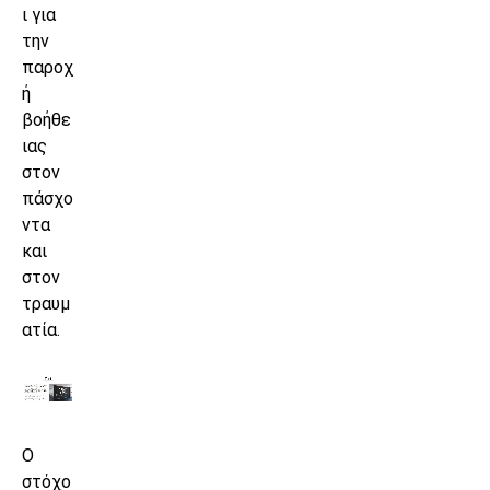
ι για
την
παροχ
ή
βοήθε
ιας
στον
πάσχο
ντα
και
στον
τραυμ
ατία.
Ο
στόχο