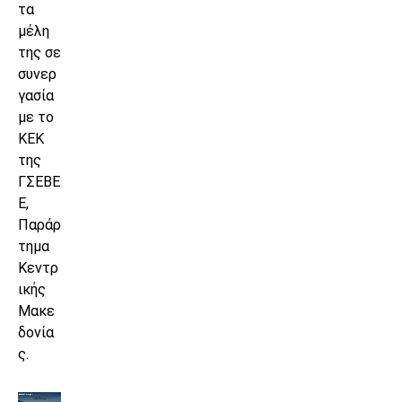
τα
μέλη
της σε
συνερ
γασία
με το
ΚΕΚ
της
ΓΣΕΒΕ
Ε,
Παράρ
τημα
Κεντρ
ικής
Μακε
δονία
ς.