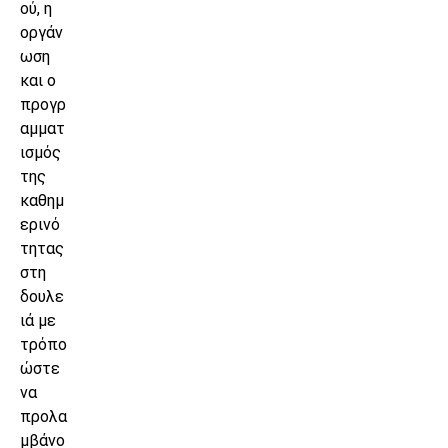
ού, η
οργάν
ωση
και ο
προγρ
αμματ
ισμός
της
καθημ
ερινό
τητας
στη
δουλε
ιά με
τρόπο
ώστε
να
προλα
μβάνο