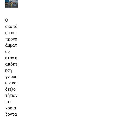
Ο
σκοπό
ς του
προγρ
άμματ
ος
ήταν η
απόκτ
ηση
γνώσε
ων και
δεξιο
τήτων
που
χρειά
ζοντα