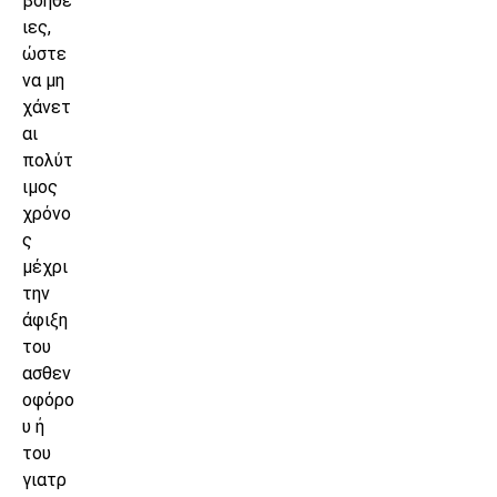
βοήθε
ιες,
ώστε
να μη
χάνετ
αι
πολύτ
ιμος
χρόνο
ς
μέχρι
την
άφιξη
του
ασθεν
οφόρο
υ ή
του
γιατρ