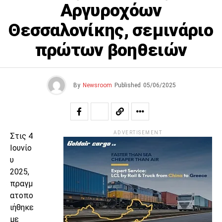
Αργυροχόων
Θεσσαλονίκης, σεμινάριο
πρώτων βοηθειών
By
Newsroom
Published
05/06/2025
ADVERTISEMENT
Στις 4
Ιουνίο
υ
2025,
πραγμ
ατοπο
ιήθηκε
με