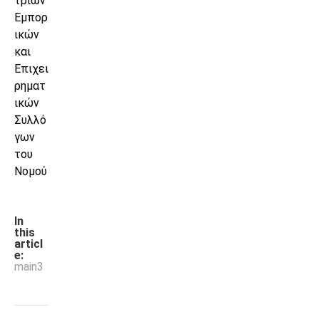
τριών
Εμπορ
ικών
και
Επιχει
ρηματ
ικών
Συλλό
γων
του
Νομού
In
this
articl
e:
main3