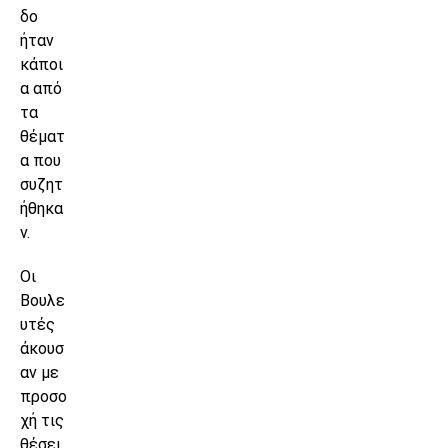
δο
ήταν
κάποι
α από
τα
θέματ
α που
συζητ
ήθηκα
ν.
Οι
Βουλε
υτές
άκουσ
αν με
προσο
χή τις
θέσει