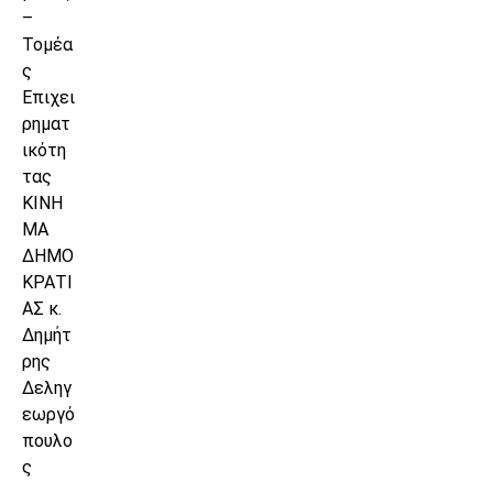
–
Τομέα
ς
Επιχει
ρηματ
ικότη
τας
ΚΙΝΗ
ΜΑ
ΔΗΜΟ
ΚΡΑΤΙ
ΑΣ κ.
Δημήτ
ρης
Δεληγ
εωργό
πουλο
ς