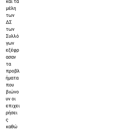
και τα
μέλη
των
ΔΣ
των
Συλλό
γων
εξέφρ
ασαν
τα
προβλ
ήματα
που
βιώνο
υν οι
επιχει
ρήσει
ς
καθώ