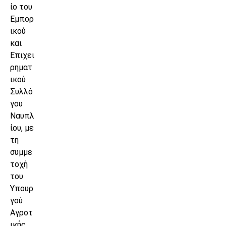
ίο του
Εμπορ
ικού
και
Επιχει
ρηματ
ικού
Συλλό
γου
Ναυπλ
ίου, με
τη
συμμε
τοχή
του
Υπουρ
γού
Αγροτ
ικής