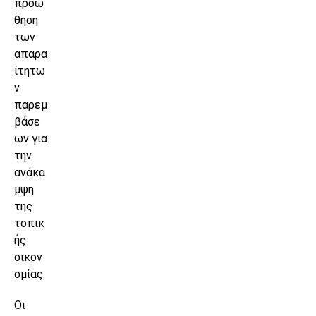
προώ
θηση
των
απαρα
ίτητω
ν
παρεμ
βάσε
ων για
την
ανάκα
μψη
της
τοπικ
ής
οικον
ομίας.
Οι