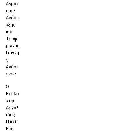
Αγροτ
ικής
Ανάπτ
υξης
και
Τροφί
μων κ.
Γιάννη
ς
Ανδρι
ανός
Ο
Βουλε
υτής
Αργολ
ίδας
ΠΑΣΟ
Κ κ.