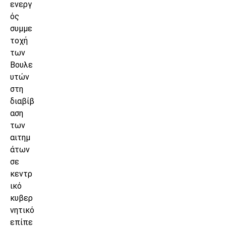
ενεργ
ός
συμμε
τοχή
των
Βουλε
υτών
στη
διαβίβ
αση
των
αιτημ
άτων
σε
κεντρ
ικό
κυβερ
νητικό
επίπε