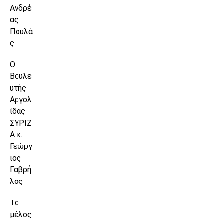
Ανδρέ
ας
Πουλά
ς
Ο
Βουλε
υτής
Αργολ
ίδας
ΣΥΡΙΖ
Α κ.
Γεώργ
ιος
Γαβρή
λος
Το
μέλος