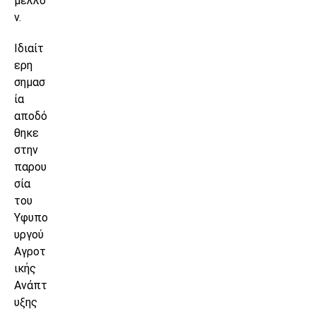
μέλλο
ν.
Ιδιαίτ
ερη
σημασ
ία
αποδό
θηκε
στην
παρου
σία
του
Υφυπο
υργού
Αγροτ
ικής
Ανάπτ
υξης