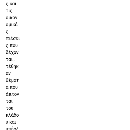
ς και
τις
οικον
ομικέ
ς
πιέσει
ς που
δέχον
ται ,
τέθηκ
αν
θέματ
α που
άπτον
ται
του
κλάδο
υ και
υπήρξ