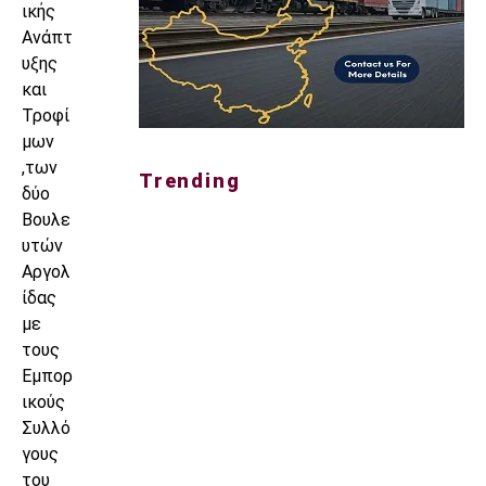
ικής
Ανάπτ
υξης
και
Τροφί
μων
,των
Trending
δύο
Βουλε
υτών
Αργολ
ίδας
με
τους
Εμπορ
ικούς
Συλλό
γους
του