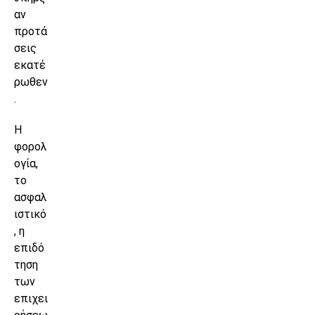
αν
προτά
σεις
εκατέ
ρωθεν
.
Η
φορολ
ογία,
το
ασφαλ
ιστικό
, η
επιδό
τηση
των
επιχει