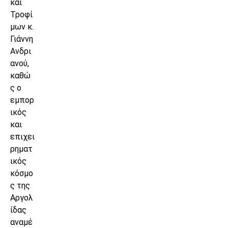
και
Τροφί
μων κ.
Γιάννη
Ανδρι
ανού,
καθώ
ς ο
εμπορ
ικός
και
επιχει
ρηματ
ικός
κόσμο
ς της
Αργολ
ίδας
αναμέ