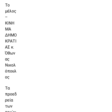
Το
μέλος
–
ΚΙΝΗ
ΜΑ
ΔΗΜΟ
ΚΡΑΤΙ
ΑΣ κ.
Όθων
ας
Νικολ
όπουλ
ος
Τα
προεδ
ρεία
των