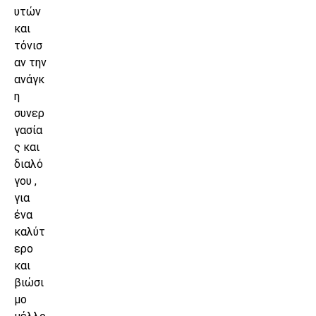
υτών
και
τόνισ
αν την
ανάγκ
η
συνερ
γασία
ς και
διαλό
γου ,
για
ένα
καλύτ
ερο
και
βιώσι
μο