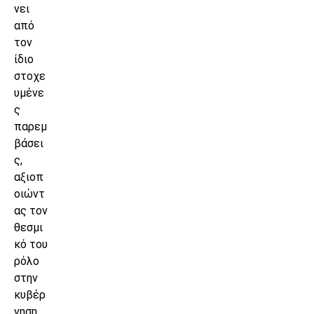
νει
από
τον
ίδιο
στοχε
υμένε
ς
παρεμ
βάσει
ς,
αξιοπ
οιώντ
ας τον
θεσμι
κό του
ρόλο
στην
κυβέρ
νηση.