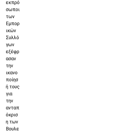
εκπρό
σωποι
των
Εμπορ
ικών
Συλλό
γων
εξέφρ
ασαν
την
ικανο
ποίησ
ή τους
για
την
ανταπ
όκρισ
η των
Βουλε