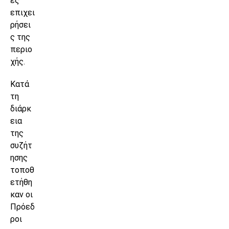
ες
επιχει
ρήσει
ς της
περιο
χής.
Κατά
τη
διάρκ
εια
της
συζήτ
ησης
τοποθ
ετήθη
καν οι
Πρόεδ
ροι