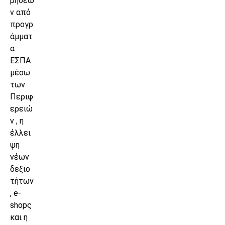
ρήσεω
ν από
προγρ
άμματ
α
ΕΣΠΑ
μέσω
των
Περιφ
ερειώ
ν , η
έλλει
ψη
νέων
δεξιο
τήτων
, e-
shopς
και η