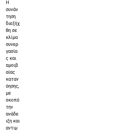
Η
συνάν
τηση
διεξήχ
θη σε
κλίμα
συνερ
γασία
ς και
αμοιβ
αίας
καταν
όησης,
με
σκοπό
την
ανάδε
ιξη και
αντιμ