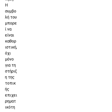
Η
συμβο
λή του
μπορε
ί να
είναι
καθορ
ιστική,
όχι
μόνο
για τη
στήριξ
η της
τοπικ
ής
επιχει
ρηματ
ικότη