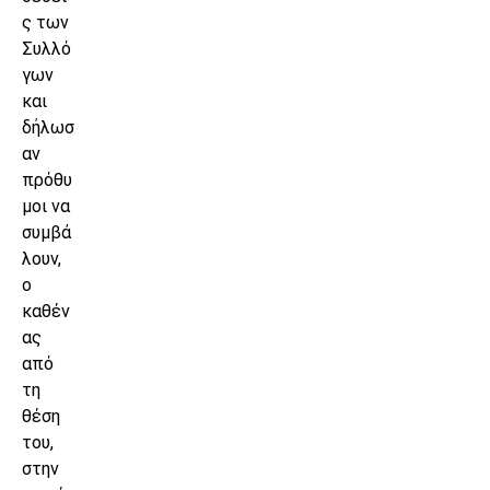
ς των
Συλλό
γων
και
δήλωσ
αν
πρόθυ
μοι να
συμβά
λουν,
ο
καθέν
ας
από
τη
θέση
του,
στην