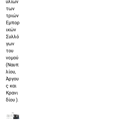
υλίων
των
τριών
Εμπορ
ικών
Συλλό
γων
του
νομού
(Ναυπ
λίου,
Άργου
ς και
Κρανι
δίου ).