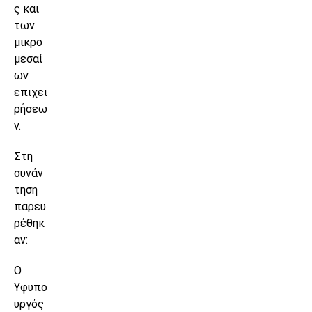
ς και
των
μικρο
μεσαί
ων
επιχει
ρήσεω
ν.
Στη
συνάν
τηση
παρευ
ρέθηκ
αν:
Ο
Υφυπο
υργός