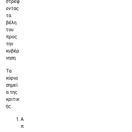
στρέφ
οντας
τα
βέλη
του
προς
την
κυβέρ
νηση.
Τα
κύρια
σημεί
α της
κριτικ
ής:
Α
π