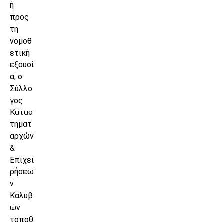
ή
προς
τη
νομοθ
ετική
εξουσί
α, ο
Σύλλο
γος
Κατασ
τηματ
αρχών
&
Επιχει
ρήσεω
ν
Καλυβ
ών
τοποθ