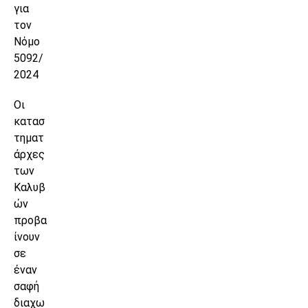
για
τον
Νόμο
5092/
2024
Οι
κατασ
τηματ
άρχες
των
Καλυβ
ών
προβα
ίνουν
σε
έναν
σαφή
διαχω