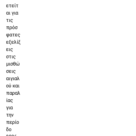
ετείτ
αι για
τις
πρόσ
φατες
εξελίξ
εις
στις
μισθώ
σεις
αιγιαλ
ού και
παραλ
ίας
για
την
περίο
δο