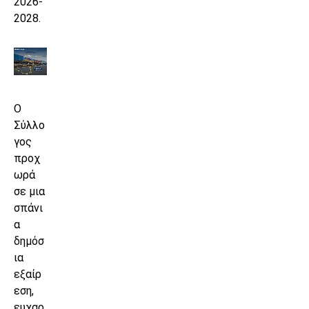
2026-
2028.
Ο
Σύλλο
γος
προχ
ωρά
σε μια
σπάνι
α
δημόσ
ια
εξαίρ
εση,
ευχαρ