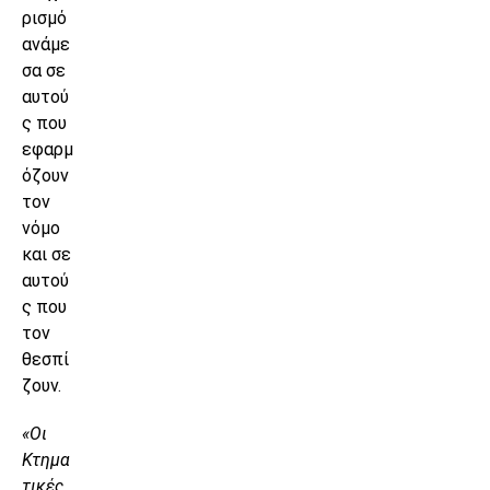
ρισμό
ανάμε
σα σε
αυτού
ς που
εφαρμ
όζουν
τον
νόμο
και σε
αυτού
ς που
τον
θεσπί
ζουν.
«Οι
Κτημα
τικές