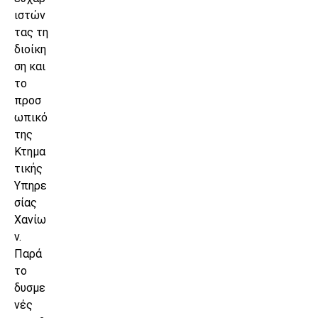
ιστών
τας τη
διοίκη
ση και
το
προσ
ωπικό
της
Κτημα
τικής
Υπηρε
σίας
Χανίω
ν.
Παρά
το
δυσμε
νές