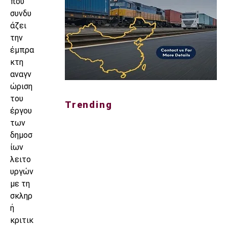
που
συνδυ
άζει
την
έμπρα
κτη
αναγν
ώριση
του
Trending
έργου
των
δημοσ
ίων
λειτο
υργών
με τη
σκληρ
ή
κριτικ