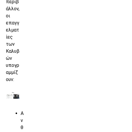
περιβ
άλλον,
οι
επαγγ
ελματ
ίες
των
Καλυβ
ών
υπογρ
αμμίζ
ουν:
Α
ν
θ