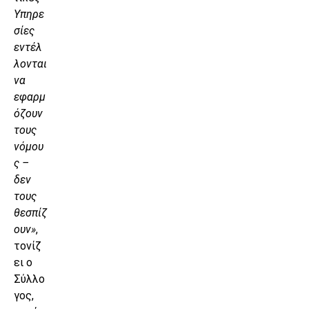
Υπηρε
σίες
εντέλ
λονται
να
εφαρμ
όζουν
τους
νόμου
ς –
δεν
τους
θεσπίζ
ουν»
,
τονίζ
ει ο
Σύλλο
γος,