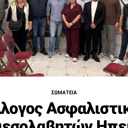
ΣΩΜΑΤΕΊΑ
λλογος Ασφαλιστι
μεσολαβητών Ηπεί