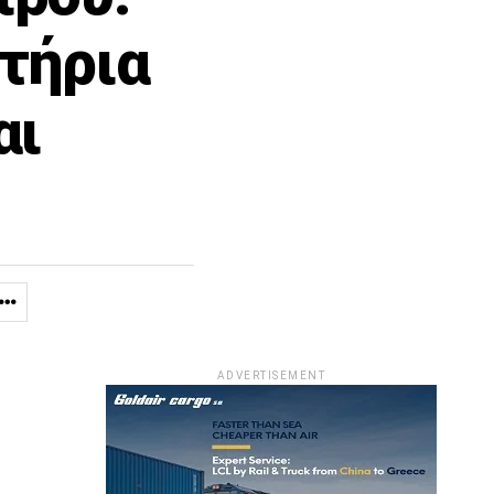
τήρια
αι
ADVERTISEMENT