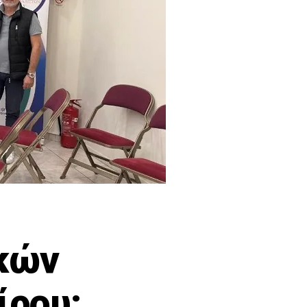
κών
ρου: