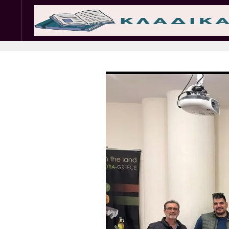
Σωματεία
Εμπ. 