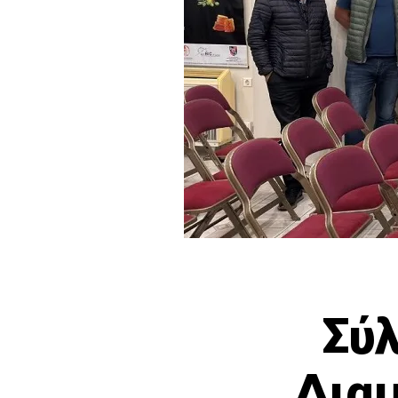
Σύ
Δια