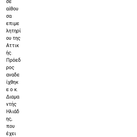
σε
αίθου
σα
επιμε
λητηρί
ου της
Αττικ
ής.
Πρόεδ
ρος
αναδε
ίχθηκ
ε ο κ.
Διαμα
ντής
Ηλιάδ
ης,
που
έχει