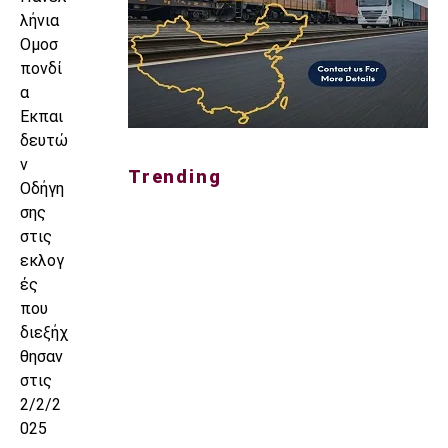
λήνια
Ομοσ
πονδί
α
Εκπαι
δευτώ
ν
Trending
Οδήγη
σης
στις
εκλογ
ές
που
διεξήχ
θησαν
στις
2/2/2
025