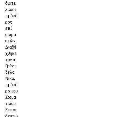
διατε
λέσει
πρόεδ
ρος
επί
σειρά
ετών.
Διαδέ
χθηκε
τον κ.
Γρέντ
ζελο
Νίκο,
πρόεδ
ρο του
Σωμα
τείου
Εκπαι
δευτώ