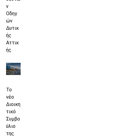
ν
Οδηγ
ών
Δυτικ
ής
Αττικ
ής.
Το
νέο
Διοικη
τικό
Συμβο
ύλιο
της