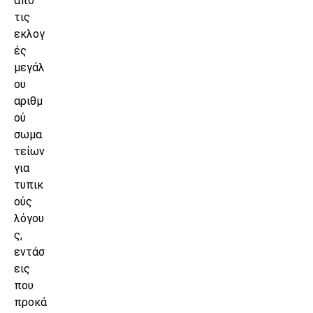
από
τις
εκλογ
ές
μεγάλ
ου
αριθμ
ού
σωμα
τείων
για
τυπικ
ούς
λόγου
ς,
εντάσ
εις
που
προκά