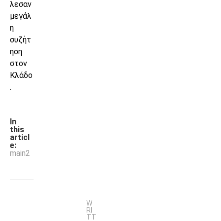
λεσαν
μεγάλ
η
συζήτ
ηση
στον
Κλάδο
.
In
this
articl
e:
main2
W
RI
TT