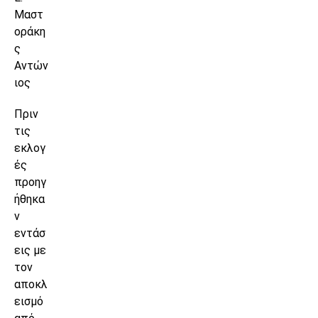
Μαστ
οράκη
ς
Αντών
ιος
Πριν
τις
εκλογ
ές
προηγ
ήθηκα
ν
εντάσ
εις με
τον
αποκλ
εισμό