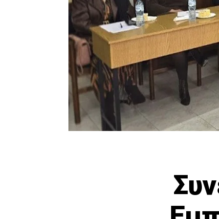
Συν
Εμπ