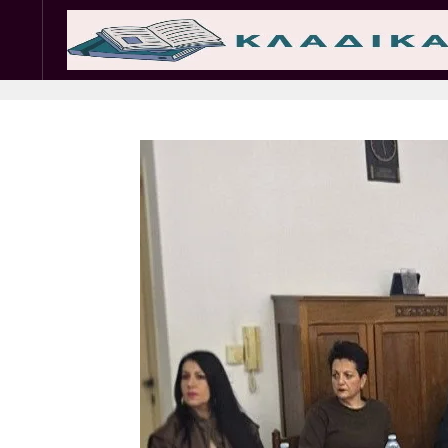
Σωματεία
Εμπ. 