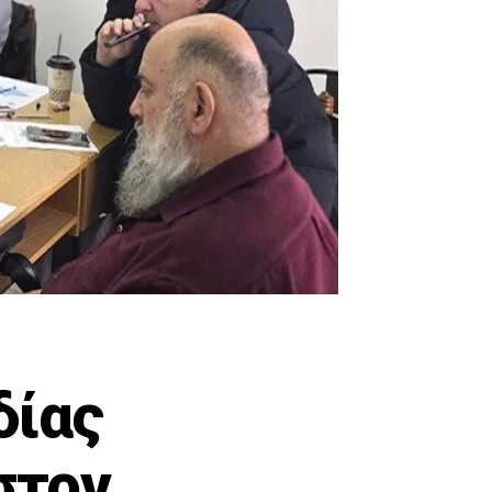
δίας
στον