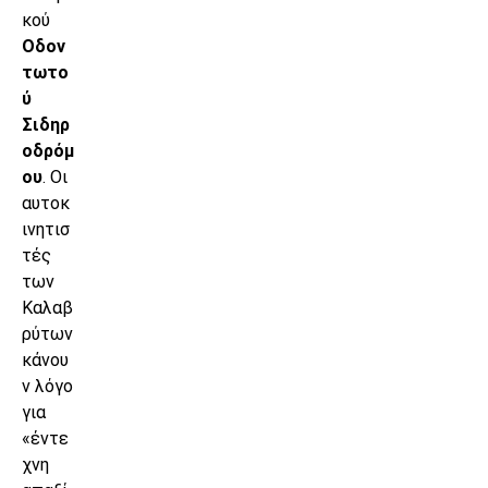
κού
Οδον
τωτο
ύ
Σιδηρ
οδρόμ
ου
. Οι
αυτοκ
ινητισ
τές
των
Καλαβ
ρύτων
κάνου
ν λόγο
για
«έντε
χνη