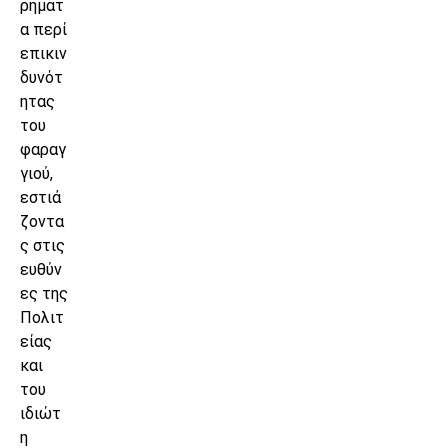
ρήματ
α περί
επικιν
δυνότ
ητας
του
φαραγ
γιού,
εστιά
ζοντα
ς στις
ευθύν
ες της
Πολιτ
είας
και
του
ιδιώτ
η