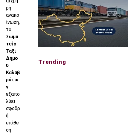
αιχμη
ρή
ανακο
ίνωση,
το
Σωμα
τείο
Ταξί
Δήμο
Trending
υ
Καλαβ
ρύτω
ν
εξαπο
λύει
σφοδρ
ή
επίθε
ση