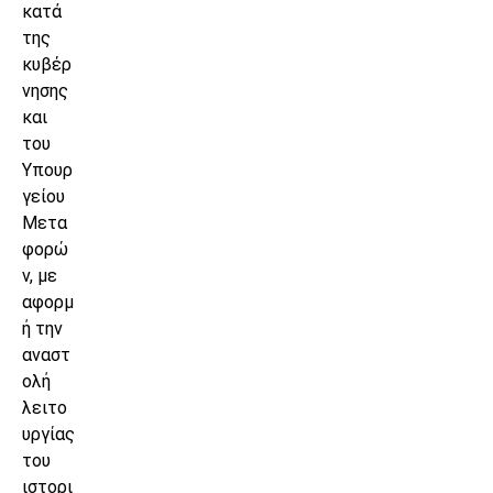
κατά
της
κυβέρ
νησης
και
του
Υπουρ
γείου
Μετα
φορώ
ν, με
αφορμ
ή την
αναστ
ολή
λειτο
υργίας
του
ιστορι