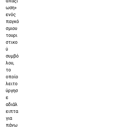
απαξί
ωση»
ενός
παγκό
σμιου
τουρι
στικο
ύ
συμβό
λου,
το
οποίο
λειτο
ύργησ
ε
αδιάλ
ειπτα
για
πάνω