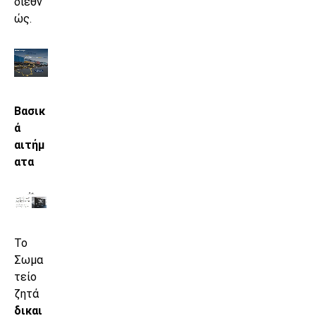
διεθν
ώς.
Βασικ
ά
αιτήμ
ατα
Το
Σωμα
τείο
ζητά
δικαι