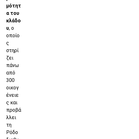
μότητ
α του
κλάδο
υ
, ο
οποίο
ς
στηρί
ζει
πάνω
από
300
οικογ
ένειε
ς και
προβά
λλει
τη
Ρόδο