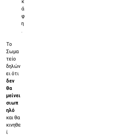
κ
ά
φ
η
.
Το
Σωμα
τείο
δηλών
ει ότι
δεν
θα
μείνει
σιωπ
ηλό
και θα
κινηθε
ί