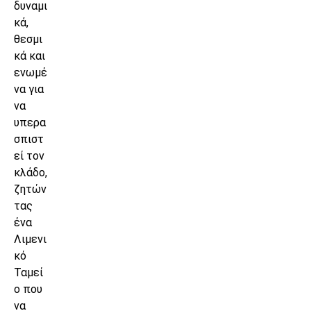
δυναμι
κά,
θεσμι
κά και
ενωμέ
να για
να
υπερα
σπιστ
εί τον
κλάδο,
ζητών
τας
ένα
Λιμενι
κό
Ταμεί
ο που
να