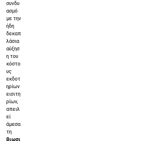
συνδυ
ασμό
με την
ήδη
δεκαπ
λάσια
αύξησ
η του
κόστο
υς
εκδοτ
ηρίων
εισιτη
ρίων,
απειλ
εί
άμεσα
τη
βιωσι