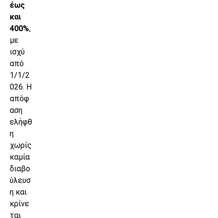
έως
και
400%
,
με
ισχύ
από
1/1/2
026. Η
απόφ
αση
ελήφθ
η
χωρίς
καμία
διαβο
ύλευσ
η και
κρίνε
ται