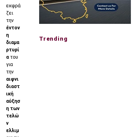
εκφρά
ζει
την
έντον
η
Trending
διαμα
ρτυρί
α
του
για
την
αιφνι
διαστ
ική
αύξησ
η των
τελώ
ν
ελλιμ