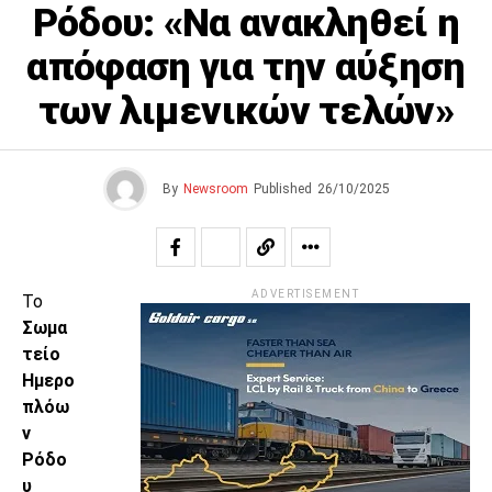
Ρόδου: «Να ανακληθεί η
απόφαση για την αύξηση
των λιμενικών τελών»
By
Newsroom
Published
26/10/2025
ADVERTISEMENT
Το
Σωμα
τείο
Ημερο
πλόω
ν
Ρόδο
υ