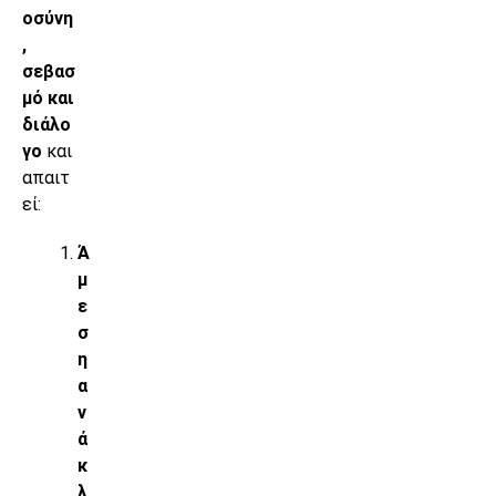
οσύνη
,
σεβασ
μό και
διάλο
γο
και
απαιτ
εί:
Ά
μ
ε
σ
η
α
ν
ά
κ
λ