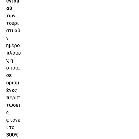
ενισμ
ού
των
τουρι
στικώ
ν
ημερο
πλοίω
ν, η
οποία
σε
ορισμ
ένες
περιπ
τώσει
ς
φτάνε
ι το
300%