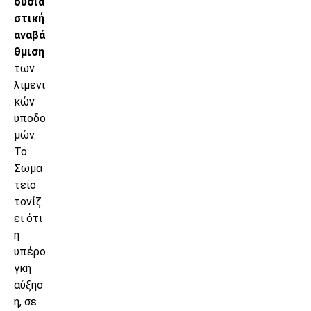
ουσια
στική
αναβά
θμιση
των
λιμενι
κών
υποδο
μών.
Το
Σωμα
τείο
τονίζ
ει ότι
η
υπέρο
γκη
αύξησ
η, σε