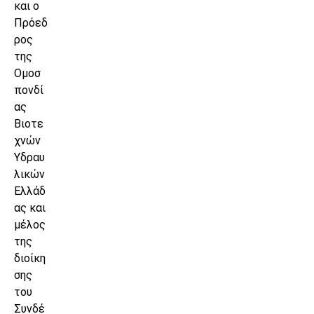
και ο
Πρόεδ
ρος
της
Ομοσ
πονδί
ας
Βιοτε
χνών
Υδραυ
λικών
Ελλάδ
ας και
μέλος
της
διοίκη
σης
του
Συνδέ