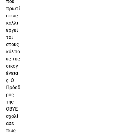
που
πρωτί
στως
καλλι
εργεί
ται
στους
κόλπο
υς της
οικογ
ένεια
ς. Ο
Πρόεδ
ρος
της
ΟΒΥΕ
σχολί
ασε
πως