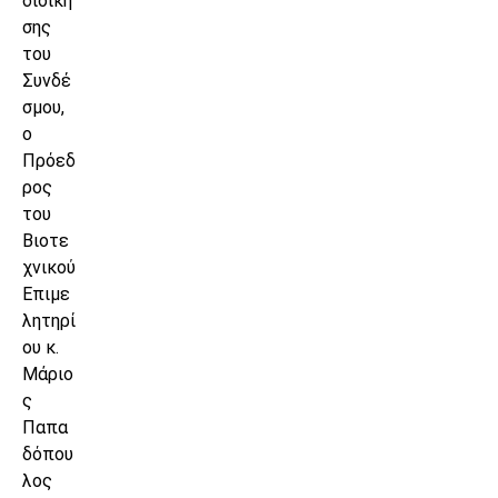
διοίκη
σης
του
Συνδέ
σμου,
ο
Πρόεδ
ρος
του
Βιοτε
χνικού
Επιμε
λητηρί
ου κ.
Μάριο
ς
Παπα
δόπου
λος