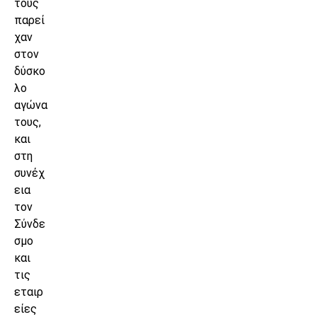
τους
παρεί
χαν
στον
δύσκο
λο
αγώνα
τους,
και
στη
συνέχ
εια
τον
Σύνδε
σμο
και
τις
εταιρ
είες