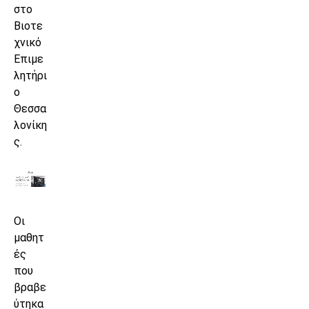
στο
Βιοτε
χνικό
Επιμε
λητήρι
ο
Θεσσα
λονίκη
ς.
Οι
μαθητ
ές
που
βραβε
ύτηκα