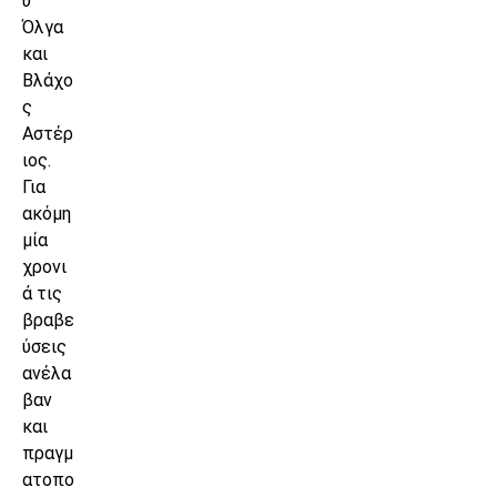
υ
Όλγα
και
Βλάχο
ς
Αστέρ
ιος.
Για
ακόμη
μία
χρονι
ά τις
βραβε
ύσεις
ανέλα
βαν
και
πραγμ
ατοπο