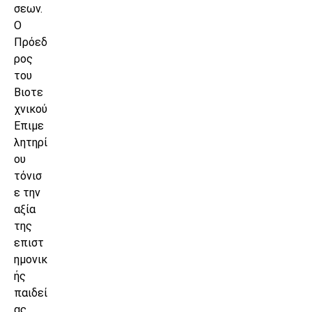
σεων.
Ο
Πρόεδ
ρος
του
Βιοτε
χνικού
Επιμε
λητηρί
ου
τόνισ
ε την
αξία
της
επιστ
ημονικ
ής
παιδεί
ας