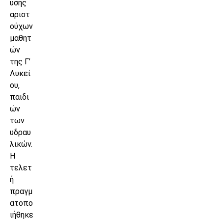
υσης
αριστ
ούχων
μαθητ
ών
της Γ’
Λυκεί
ου,
παιδι
ών
των
υδραυ
λικών.
Η
τελετ
ή
πραγμ
ατοπο
ιήθηκε