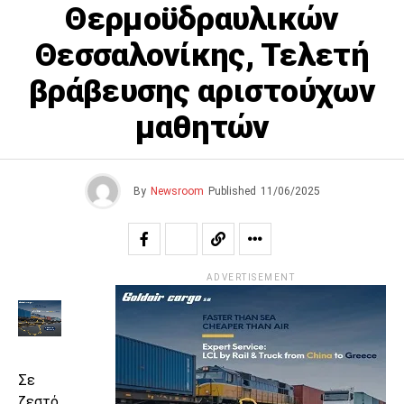
Θερμοϋδραυλικών
Θεσσαλονίκης, Τελετή
βράβευσης αριστούχων
μαθητών
By
Newsroom
Published
11/06/2025
ADVERTISEMENT
Σε
ζεστό