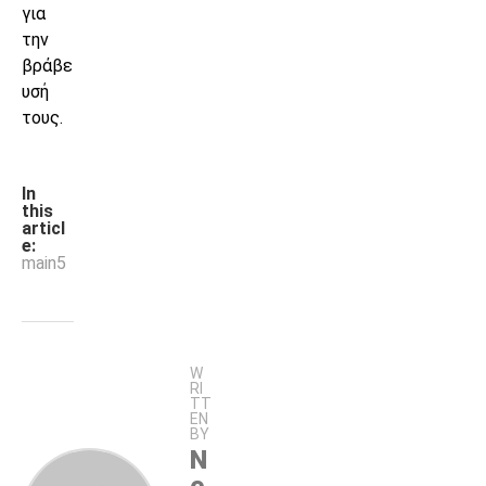
για
την
βράβε
υσή
τους.
In
this
articl
e:
main5
W
RI
TT
EN
BY
N
e