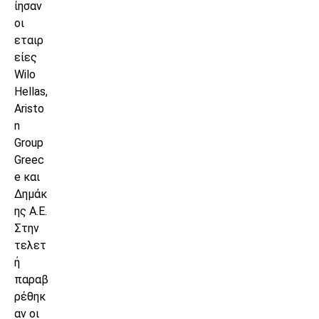
ίησαν
οι
εταιρ
είες
Wilo
Hellas,
Aristo
n
Group
Greec
e και
Δημάκ
ης Α.Ε.
Στην
τελετ
ή
παραβ
ρέθηκ
αν οι