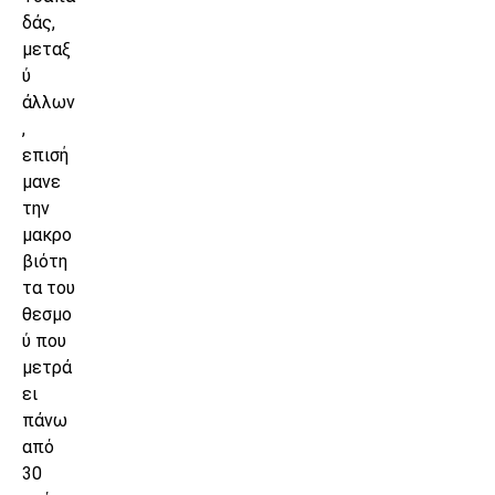
δάς,
μεταξ
ύ
άλλων
,
επισή
μανε
την
μακρο
βιότη
τα του
θεσμο
ύ που
μετρά
ει
πάνω
από
30