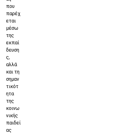
που
παρέχ
εται
μέσω
της
εκπαί
δευση
ς,
αλλά
και τη
σημαν
τικότ
ητα
της
κοινω
νικής
παιδεί
ας