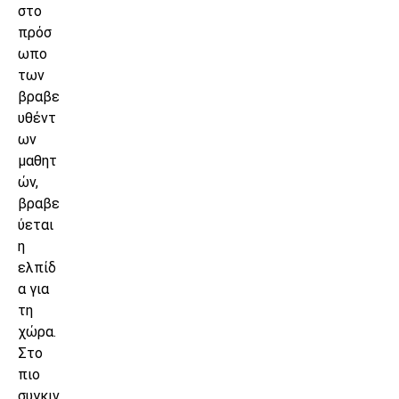
στο
πρόσ
ωπο
των
βραβε
υθέντ
ων
μαθητ
ών,
βραβε
ύεται
η
ελπίδ
α για
τη
χώρα.
Στο
πιο
συγκιν