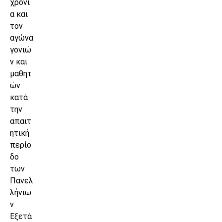
χρόνι
α και
τον
αγώνα
γονιώ
ν και
μαθητ
ών
κατά
την
απαιτ
ητική
περίο
δο
των
Πανελ
λήνιω
ν
Εξετά