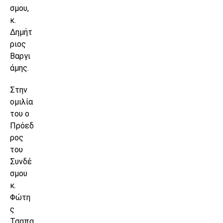
σμου,
κ.
Δημήτ
ριος
Βαργι
άμης.
Στην
ομιλία
του ο
Πρόεδ
ρος
του
Συνδέ
σμου
κ.
Φώτη
ς
Τσαπα