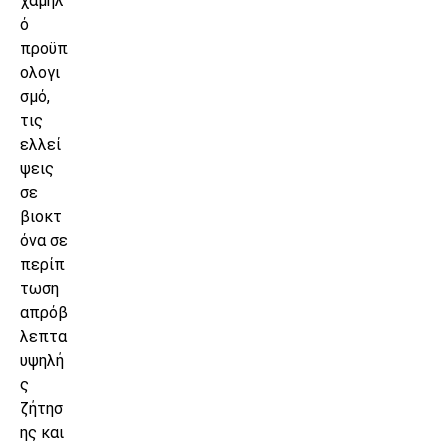
χαμηλ
ό
προϋπ
ολογι
σμό,
τις
ελλεί
ψεις
σε
βιοκτ
όνα σε
περίπ
τωση
απρόβ
λεπτα
υψηλή
ς
ζήτησ
ης και