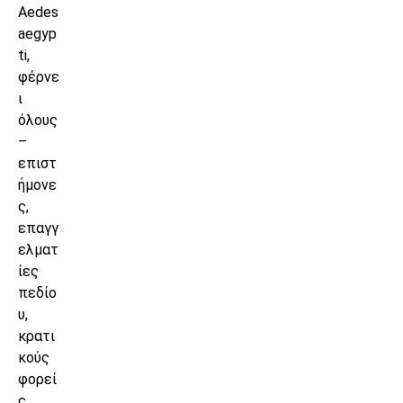
Aedes
aegyp
ti,
φέρνε
ι
όλους
–
επιστ
ήμονε
ς,
επαγγ
ελματ
ίες
πεδίο
υ,
κρατι
κούς
φορεί
ς,