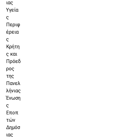
ιας
Υγεία
ς
Περιφ
έρεια
ς
Κρήτη
ς και
Πρόεδ
ρος
της
Πανελ
λήνιας
Ένωση
ς
Εποπ
τών
Δημόσ
ιας