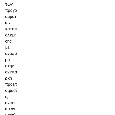
των
προγρ
αμμάτ
ων
καταπ
ολέμη
σης,
με
αναφο
ρά
στην
ανεπα
ρκή
προετ
οιμασί
α,
ενίοτ
ε τον