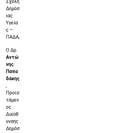
Σχολή
Δημόσ
ιας
Υγεία
ς –
ΠΑΔΑ,
Ο Δρ.
Αντώ
νης
Παπα
δάκης
,
Προϊσ
τάμεν
ος
Διεύθ
υνσης
Δημόσ