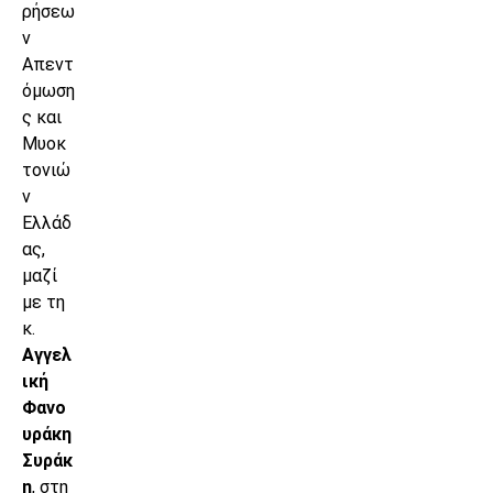
ρήσεω
ν
Απεντ
όμωση
ς και
Μυοκ
τονιώ
ν
Ελλάδ
ας,
μαζί
με τη
κ.
Αγγελ
ική
Φανο
υράκη
Συράκ
η
, στη