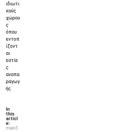
ιδιωτι
κούς
χώρου
ς
όπου
εντοπ
ίζοντ
αι
εστίε
ς
αναπα
ραγωγ
ής.
In
this
articl
e:
main5