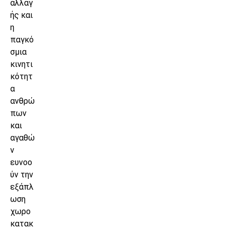
αλλαγ
ής και
η
παγκό
σμια
κινητι
κότητ
α
ανθρώ
πων
και
αγαθώ
ν
ευνοο
ύν την
εξάπλ
ωση
χωρο
κατακ