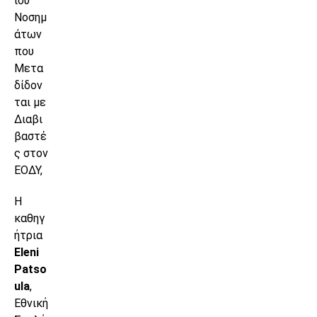
ίου
Νοσημ
άτων
που
Μετα
δίδον
ται με
Διαβι
βαστέ
ς στον
ΕΟΔΥ,
Η
καθηγ
ήτρια
Eleni
Patso
ula
,
Εθνική