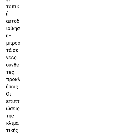
τοπικ
ή
αυτοδ
ιοίκησ
η–
μπροσ
τά σε
νέες,
σύνθε
τες
προκλ
ήσεις.
Οι
επιπτ
ώσεις
της
κλιμα
τικής