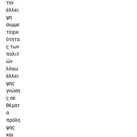
την
έλλει
ψη
συμμε
τοχικ
ότητα
ς των
πολιτ
ών
λόγω
έλλει
ψης
γνώση
ς σε
θέματ
α
πρόλη
ψης
και