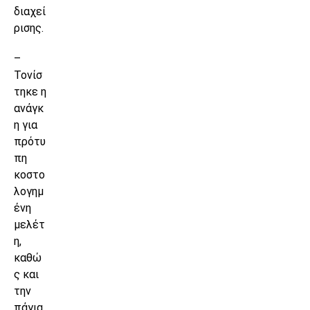
διαχεί
ρισης.
–
Τονίσ
τηκε η
ανάγκ
η για
πρότυ
πη
κοστο
λογημ
ένη
μελέτ
η,
καθώ
ς και
την
πάγια