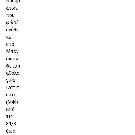
Νοσημ
άτων,
που
φιλοξ
ενήθη
κε
στο
Μπεν
άκειο
Φυτοπ
αθολο
γικό
Ινστιτ
ούτο
(ΜΦΙ)
από
τις
31/3
έως