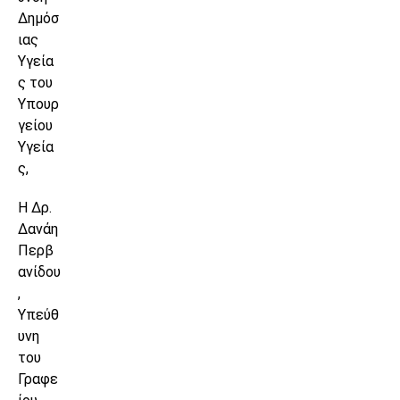
Δημόσ
ιας
Υγεία
ς του
Υπουρ
γείου
Υγεία
ς,
Η Δρ.
Δανάη
Περβ
ανίδου
,
Υπεύθ
υνη
του
Γραφε