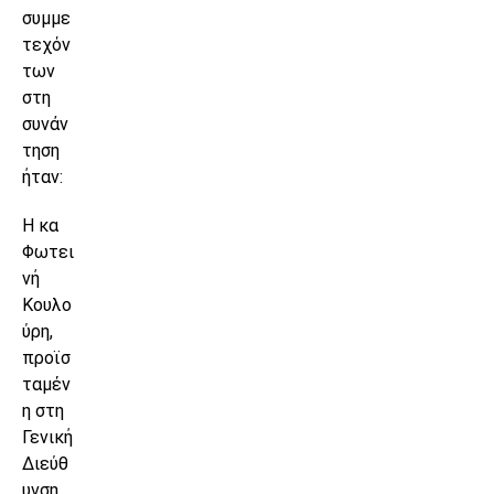
συμμε
τεχόν
των
στη
συνάν
τηση
ήταν:
Η κα
Φωτει
νή
Κουλο
ύρη,
προϊσ
ταμέν
η στη
Γενική
Διεύθ
υνση