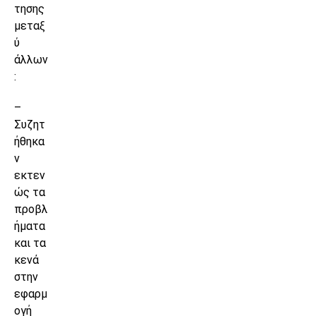
τησης
μεταξ
ύ
άλλων
:
–
Συζητ
ήθηκα
ν
εκτεν
ώς τα
προβλ
ήματα
και τα
κενά
στην
εφαρμ
ογή