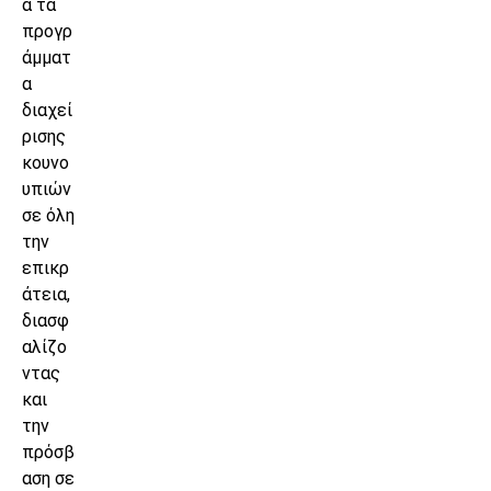
ά τα
προγρ
άμματ
α
διαχεί
ρισης
κουνο
υπιών
σε όλη
την
επικρ
άτεια,
διασφ
αλίζο
ντας
και
την
πρόσβ
αση σε