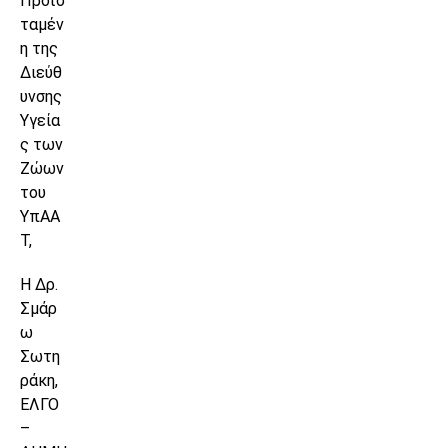
Προϊσ
ταμέν
η της
Διεύθ
υνσης
Υγεία
ς των
Ζώων
του
ΥπΑΑ
Τ,
Η Δρ.
Σμάρ
ω
Σωτη
ράκη,
ΕΛΓΟ
–