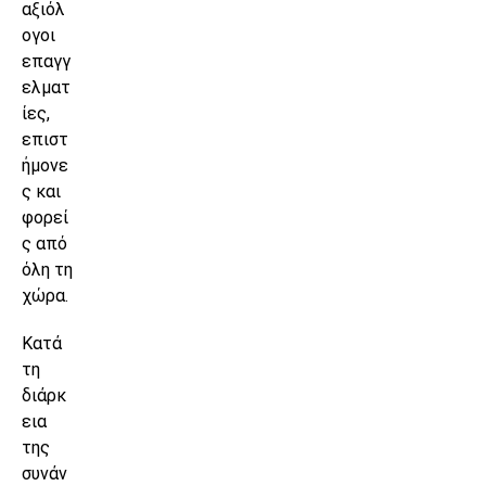
αξιόλ
ογοι
επαγγ
ελματ
ίες,
επιστ
ήμονε
ς και
φορεί
ς από
όλη τη
χώρα.
Κατά
τη
διάρκ
εια
της
συνάν