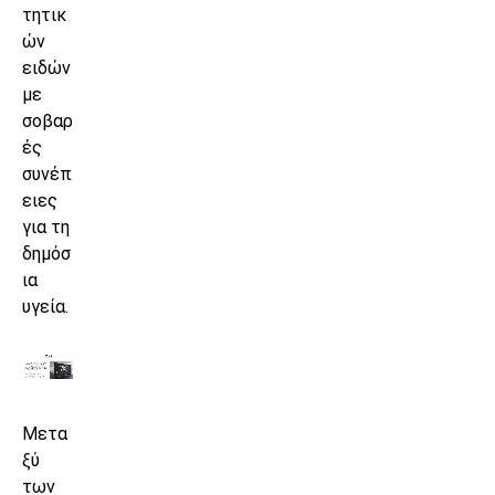
τητικ
ών
ειδών
με
σοβαρ
ές
συνέπ
ειες
για τη
δημόσ
ια
υγεία.
Μετα
ξύ
των