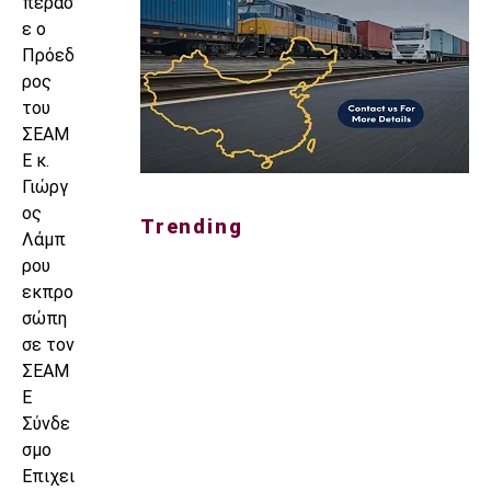
πέρασ
ε ο
Πρόεδ
ρος
του
ΣΕΑΜ
Ε κ.
Γιώργ
ος
Trending
Λάμπ
ρου
εκπρο
σώπη
σε τον
ΣΕΑΜ
Ε
Σύνδε
σμο
Επιχει