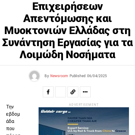
Επιχειρήσεων
Απεντόμωσης και
Μυοκτονιών Ελλάδας στη
Συνάντηση Εργασίας για τα
Λοιμώδη Νοσήματα
By
Newsroom
Published
06/04/2025
ADVERTISEMENT
Την
εβδομ
άδα
που