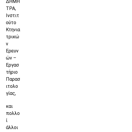
ΔΗΜΗ
ΤΡΑ,
Ινστιτ
ούτο
Κτηνια
τρικώ
ν
Ερευν
ών –
Εργασ
τήριο
Παρασ
ιτολο
γίας,
και
πολλο
ί
άλλοι