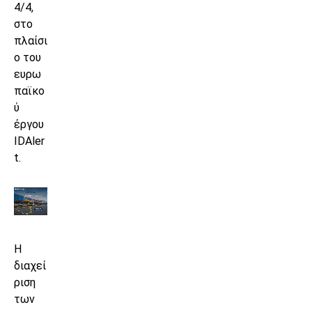
4/4,
στο
πλαίσι
ο του
ευρω
παϊκο
ύ
έργου
IDAler
t.
Η
διαχεί
ριση
των