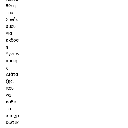
θέση
του
Συνδέ
σμου
για
έκδοσ
η
Υγειον
ομική
ς
Διάτα
ξης,
που
να
καθισ
τά
υποχρ
εωτικ