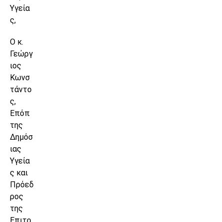
Υγεία
ς,
Ο κ.
Γεώργ
ιος
Κωνσ
τάντο
ς,
Επόπ
της
Δημόσ
ιας
Υγεία
ς και
Πρόεδ
ρος
της
Επιτρ