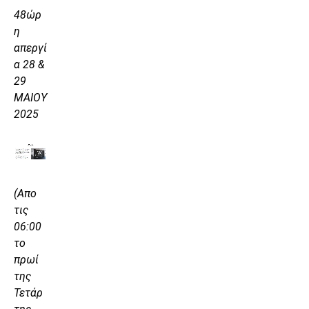
48ώρ
η
απεργί
α 28 &
29
ΜΑΙΟΥ
2025
(Απο
τις
06:00
το
πρωί
της
Τετάρ