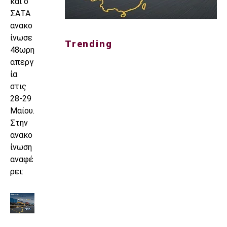
και ο
ΣΑΤΑ
ανακο
ίνωσε
Trending
48ωρη
απεργ
ία
στις
28-29
Μαίου.
Στην
ανακο
ίνωση
αναφέ
ρει: