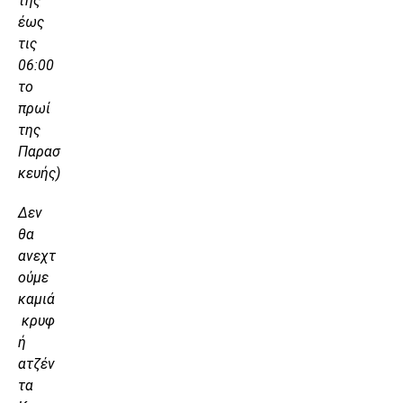
της
έως
τις
06:00
το
πρωί
της
Παρασ
κευής)
Δεν
θα
ανεχτ
ούμε
καμιά
κρυφ
ή
ατζέν
τα