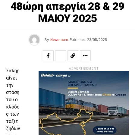
48ώρη απεργία 28 & 29
ΜΑΙΟΥ 2025
By
Newsroom
Published
23/05/2025
ADVERTISEMENT
Σκληρ
αίνει
την
στάση
του ο
κλάδο
ς των
ταξιτ
ζήδων