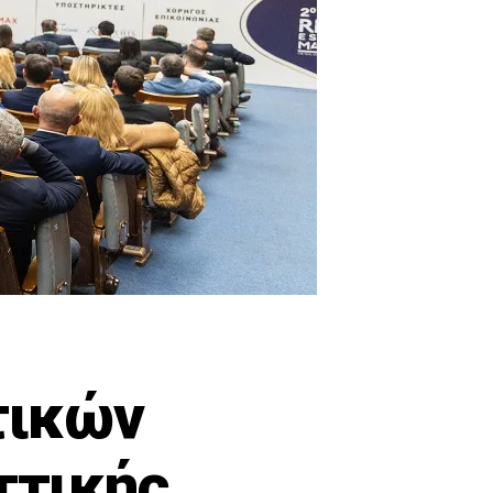
τικών
τικής,