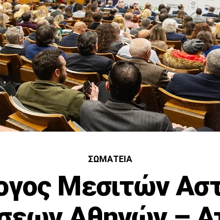
ΣΩΜΑΤΕΊΑ
ογος Μεσιτών Ασ
σεων Αθηνών – Ατ