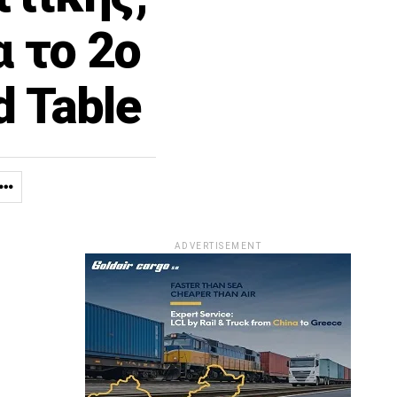
α το 2ο
d Table
ADVERTISEMENT