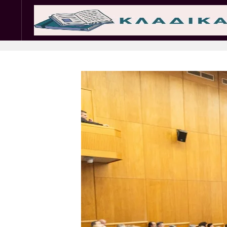
Σωματεία
Εμπ. 