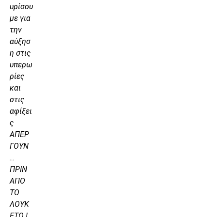
υρίσου
με για
την
αύξησ
η στις
υπερω
ρίες
και
στις
αφίξει
ς
ΑΠΕΡ
ΓΟΥΝ
…
ΠΡΙΝ
ΑΠΟ
ΤΟ
ΛΟΥΚ
ΕΤΟ !