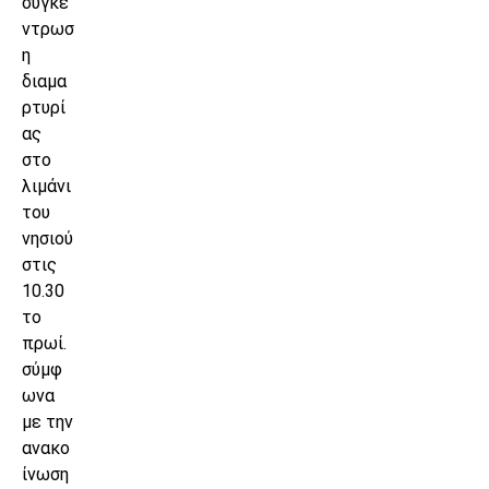
συγκέ
ντρωσ
η
διαμα
ρτυρί
ας
στο
λιμάνι
του
νησιού
στις
10.30
το
πρωί.
σύμφ
ωνα
με την
ανακο
ίνωση