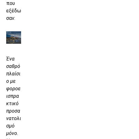
που
εξέδω
σαν:
Ένα
σαθρό
πλαίσι
ο με
φοροε
ισπρα
κτικό
προσα
νατολι
σμό
μόνο.