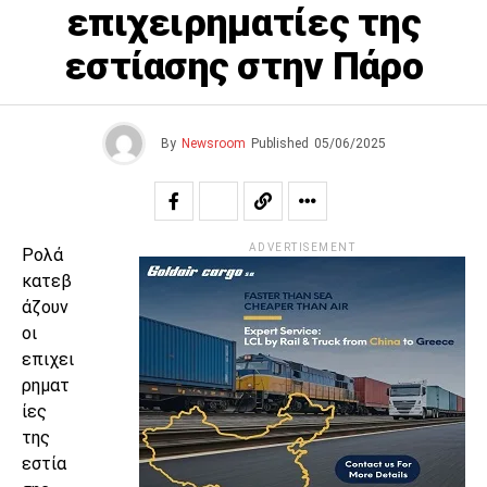
επιχειρηματίες της
εστίασης στην Πάρο
By
Newsroom
Published
05/06/2025
ADVERTISEMENT
Ρολά
κατεβ
άζουν
οι
επιχει
ρηματ
ίες
της
εστία