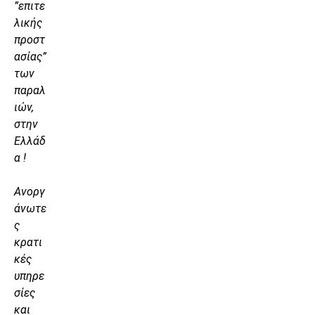
”επιτε
λικής
προστ
ασίας”
των
παραλ
ιών,
στην
Ελλάδ
α !
Ανοργ
άνωτε
ς
κρατι
κές
υπηρε
σίες
και