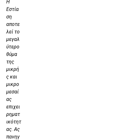
Η
Εστία
ση
αποτε
λεί το
μεγαλ
ύτερο
θύμα
της
μικρή
ς και
μικρο
μεσαί
ας
επιχει
ρηματ
ικότητ
ας. Ας
πανηγ