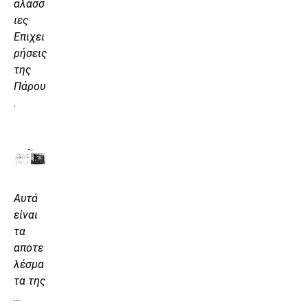
αλάσσ
ιες
Επιχει
ρήσεις
της
Πάρου
.
Αυτά
είναι
τα
αποτε
λέσμα
τα της
…