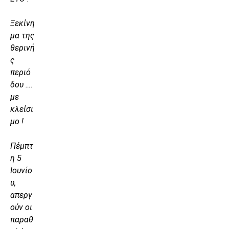
Ξεκίνη
μα της
θερινή
ς
περιό
δου ….
με
κλείσι
μο !
Πέμπτ
η 5
Ιουνίο
υ,
απεργ
ούν οι
παραθ