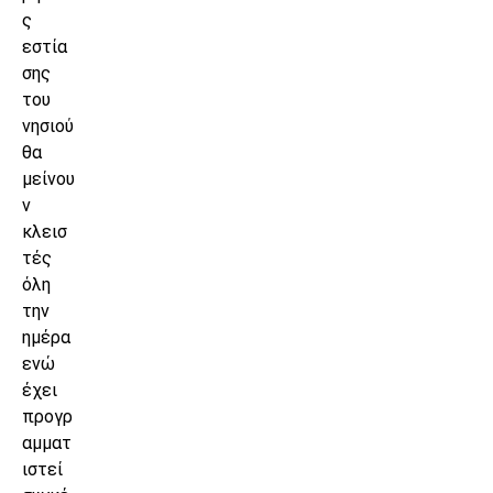
ς
εστία
σης
του
νησιού
θα
μείνου
ν
κλεισ
τές
όλη
την
ημέρα
ενώ
έχει
προγρ
αμματ
ιστεί