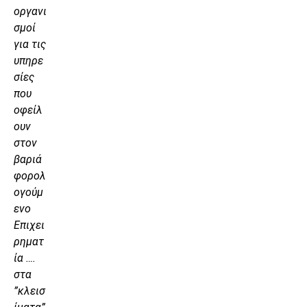
οργανι
σμοί
για τις
υπηρε
σίες
που
οφείλ
ουν
στον
βαριά
φορολ
ογούμ
ενο
Επιχει
ρηματ
ία ….
στα
”κλεισ