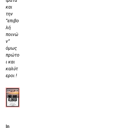
ίματα”
και
την
”επιβο
λή
ποινώ
ν”
όμως
πρώτο
ι και
καλύτ
εροι !
In