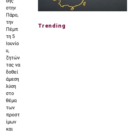
σης
στην
Πάρο,
την
Trending
Πέμπ
τη 5
Ιουνίο
υ,
ζητών
τας να
δοθεί
άμεση
λύση
στο
θέμα
των
προστ
ίμων
και