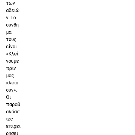
των
αδειώ
ν. Το
σύνθη
μα
τους
είναι
«Κλεί
νουμε
πριν
μας
κλείσ
ουν».
Οι
παραθ
αλάσσ
ιες
επιχει
ρήσει