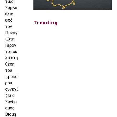
τικό
Συμβο
ύλιο
υπό
Trending
τον
Παναγ
ιώτη
Γερον
τόπου
λο στη
θέση
του
προέδ
ρου
συνεχί
ζει ο
Σύνδε
σμος
Βιομη