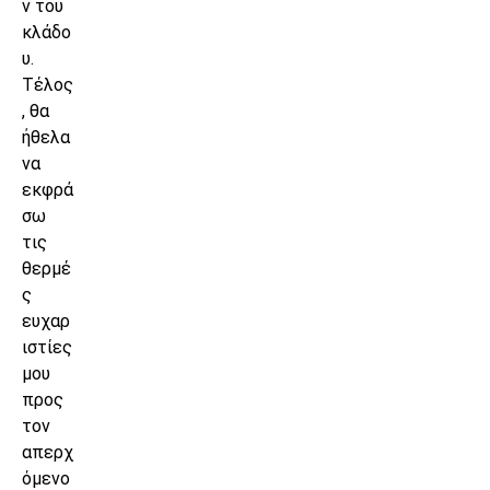
ν του
κλάδο
υ.
Τέλος
, θα
ήθελα
να
εκφρά
σω
τις
θερμέ
ς
ευχαρ
ιστίες
μου
προς
τον
απερχ
όμενο