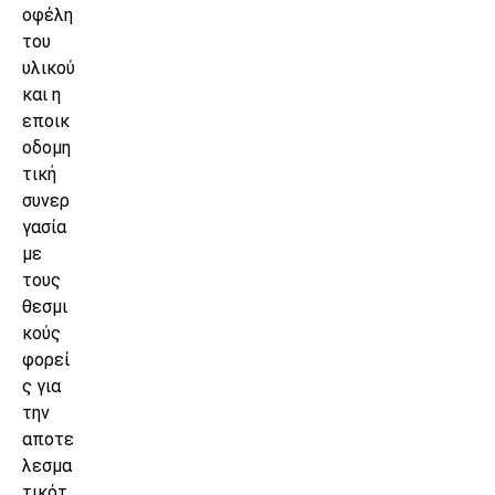
οφέλη
του
υλικού
και η
εποικ
οδομη
τική
συνερ
γασία
με
τους
θεσμι
κούς
φορεί
ς για
την
αποτε
λεσμα
τικότ