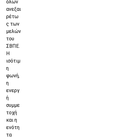
όλων
ανεξαι
ρέτω
ς των
μελών
του
ΣΒΠΕ.
Η
ισότιμ
η
φωνή,
η
ενεργ
ή
συμμε
τοχή
και η
ενότη
τα