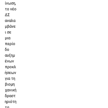
ίνωση,
το νέο
ΔΣ
αναλα
μβάνε
ι σε
μια
περίο
δο
αυξημ
ένων
προκλ
ήσεων
για τη
βιομη
χανική
δραστ
ηριότη
τα