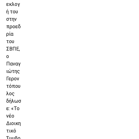
εκλογ
ή του
στην
προεδ
ρία
του
ΣΒΠΕ,
ο
Παναγ
ιώτης
Γερον
τόπου
λος
δήλωσ
ε: «Το
νέο
Διοικη
τικό
Συμβο