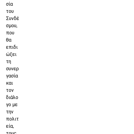
σία
του
Συνδέ
σμου,
που
θα
επιδι
ώξει
τη
συνερ
γασία
και
τον
διάλο
γο με
την
πολιτ
εία,
τους