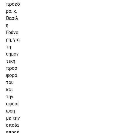
πρόεδ
ρο, κ.
Βασίλ
η
Γούνα
ρη, για
τη
σημαν
τική
προσ
φορά
του
και
την
αφοσί
ωση
με την
οποία
υπηρέ