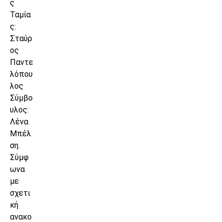
ς
Ταμία
ς:
Σταύρ
ος
Παντε
λόπου
λος
Σύμβο
υλος:
Λένα
Μπέλ
ση.
Σύμφ
ωνα
με
σχετι
κή
ανακο