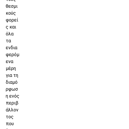
θεσμι
κούς
φορεί
ς και
όλα
τα
ενδια
φερόμ
ενα
μέρη
για τη
διαμό
ρφωσ
η ενός
περιβ
άλλον
τος
που