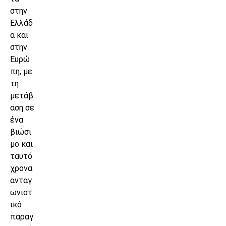
στην
Ελλάδ
α και
στην
Ευρώ
πη, με
τη
μετάβ
αση σε
ένα
βιώσι
μο και
ταυτό
χρονα
ανταγ
ωνιστ
ικό
παραγ