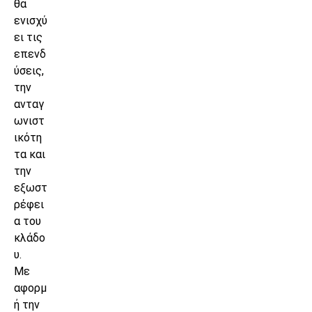
θα
ενισχύ
ει τις
επενδ
ύσεις,
την
ανταγ
ωνιστ
ικότη
τα και
την
εξωστ
ρέφει
α του
κλάδο
υ.
Με
αφορμ
ή την