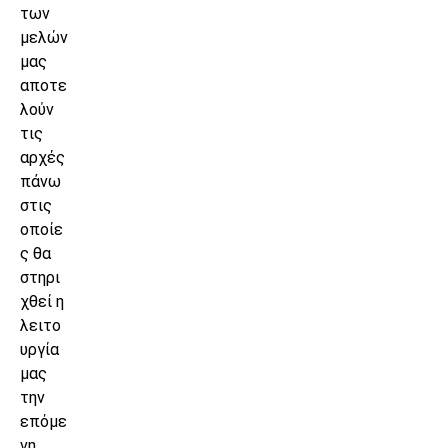
των
μελών
μας
αποτε
λούν
τις
αρχές
πάνω
στις
οποίε
ς θα
στηρι
χθεί η
λειτο
υργία
μας
την
επόμε
νη