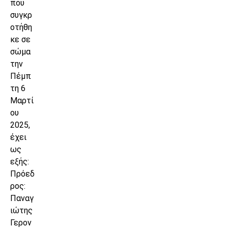
που
συγκρ
οτήθη
κε σε
σώμα
την
Πέμπ
τη 6
Μαρτί
ου
2025,
έχει
ως
εξής:
Πρόεδ
ρος:
Παναγ
ιώτης
Γερον