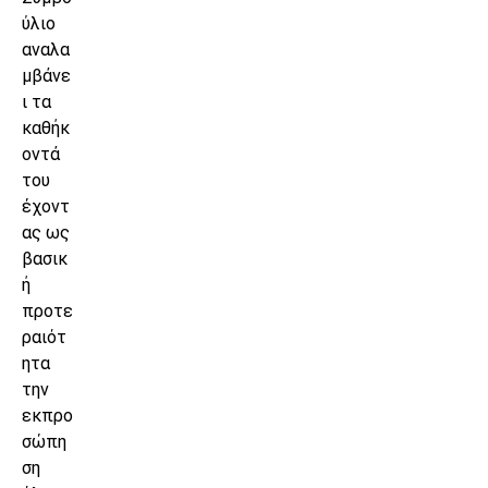
ύλιο
αναλα
μβάνε
ι τα
καθήκ
οντά
του
έχοντ
ας ως
βασικ
ή
προτε
ραιότ
ητα
την
εκπρο
σώπη
ση