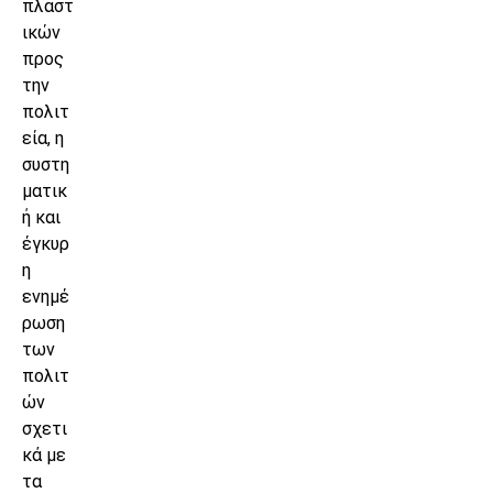
πλαστ
ικών
προς
την
πολιτ
εία, η
συστη
ματικ
ή και
έγκυρ
η
ενημέ
ρωση
των
πολιτ
ών
σχετι
κά με
τα