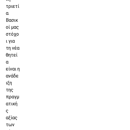
τριετί
α.
Βασικ
οί μας
στόχο
ι για
τη νέα
θητεί
α
είναι η
ανάδε
ιξη
της
πραγμ
ατική
ς
αξίας
των