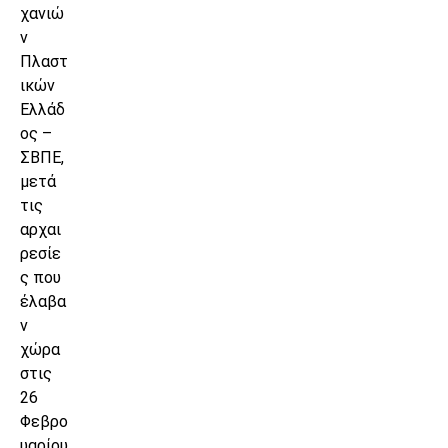
χανιώ
ν
Πλαστ
ικών
Ελλάδ
ος –
ΣΒΠΕ,
μετά
τις
αρχαι
ρεσίε
ς που
έλαβα
ν
χώρα
στις
26
Φεβρο
υαρίου