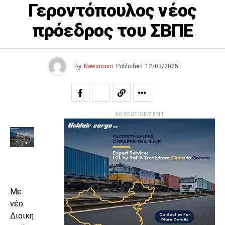
Γεροντόπουλος νέος
πρόεδρος του ΣΒΠΕ
By
Newsroom
Published
12/03/2025
ADVERTISEMENT
Με
νέο
Διοικη