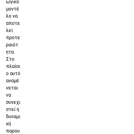
ωγικό
μοντέ
λο να
αποτε
λεί
προτε
ραιότ
ητα.
Στο
πλαίσι
ο αυτό
αναμέ
νεται
να
συνεχι
στεί η
δυναμι
κή
παρου