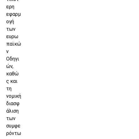
ερη
εφαρμ
ογή
των
ευρω
παϊκώ
ν
Οδηγι
ών,
καθώ
ς και
τη
νομική
διασφ
άλιση
των
συμφε
ρόντω