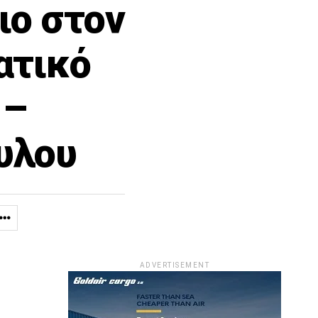
ιο στον
ατικό
 –
υλου
ADVERTISEMENT