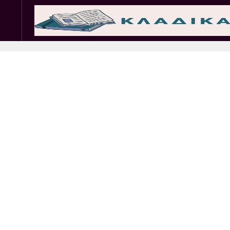
Σωματεία
Εμπ. 