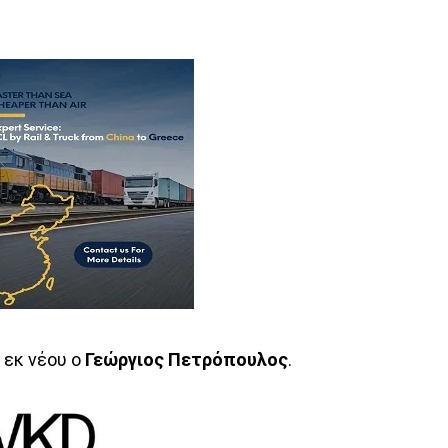
 εκ νέου ο
Γεώργιος Πετρόπουλος
.