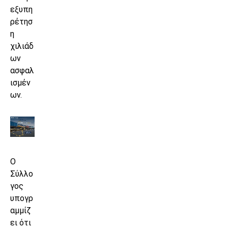
εξυπη
ρέτησ
η
χιλιάδ
ων
ασφαλ
ισμέν
ων.
Ο
Σύλλο
γος
υπογρ
αμμίζ
ει ότι