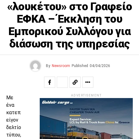
«λουκέτου» στο Γραφείο
ΕΦΚΑ – Έκκληση του
Εμπορικού Συλλόγου για
διάσωση της υπηρεσίας
By
Newsroom
Published
04/04/2026
ADVERTISEMENT
Με
ένα
κατεπ
είγον
δελτίο
τύπου,