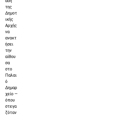
αση
της
Δημοτ
ικής
Αρχής
να
ανακτ
ήσει
την
αίθου
σα
στο
Παλαι
ό
Δημαρ
χείο —
όπου
στεγα
ζόταν