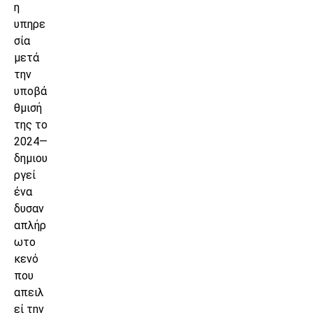
η
υπηρε
σία
μετά
την
υποβά
θμισή
της το
2024—
δημιου
ργεί
ένα
δυσαν
απλήρ
ωτο
κενό
που
απειλ
εί την