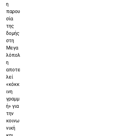
η
παρου
σία
της
δομής
στη
Μεγα
λόπολ
η
αποτε
λεί
«κόκκ
ινη
γραμμ
ή» για
την
κοινω
νική
και