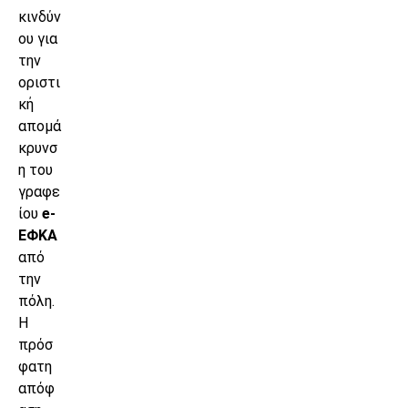
κινδύν
ου για
την
οριστι
κή
απομά
κρυνσ
η του
γραφε
ίου
e-
ΕΦΚΑ
από
την
πόλη.
Η
πρόσ
φατη
απόφ