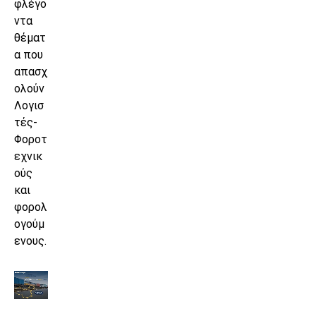
φλέγο
ντα
θέματ
α που
απασχ
ολούν
Λογισ
τές-
Φοροτ
εχνικ
ούς
και
φορολ
ογούμ
ενους.