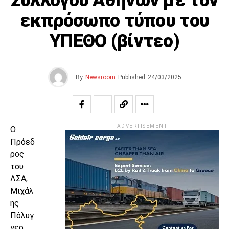
Συλλόγου Αθηνών με τον
εκπρόσωπο τύπου του
ΥΠΕΘΟ (βίντεο)
By
Newsroom
Published
24/03/2025
ADVERTISEMENT
Ο
Πρόεδ
ρος
του
ΛΣΑ,
Μιχάλ
ης
Πόλυγ
γερ,