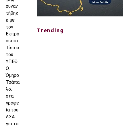
συναν
τήθηκ
ε με
τον
Trending
Εκπρό
σωπο
Τύπου
του
ΥΠΕΘ
Ο,
Όμηρο
Τσάπα
λο,
στα
γραφε
ία του
ΛΣΑ
για τα