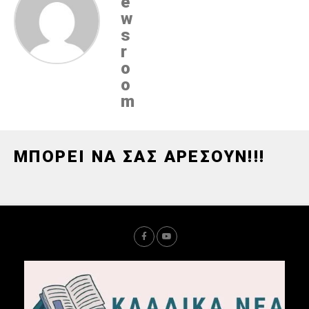
e
w
s
r
o
o
m
ΜΠΟΡΕΙ ΝΑ ΣΑΣ ΑΡΕΣΟΥΝ!!!