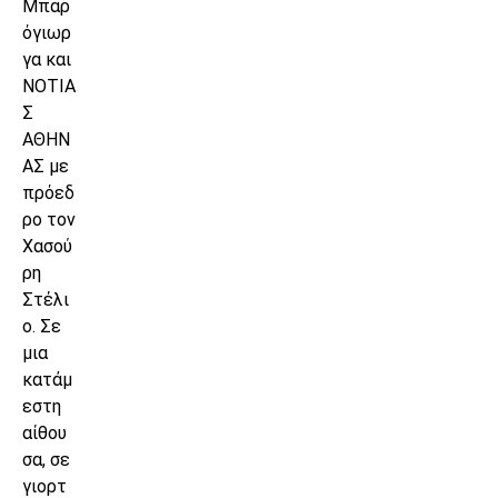
Μπαρ
όγιωρ
γα και
ΝΟΤΙΑ
Σ
ΑΘΗΝ
ΑΣ με
πρόεδ
ρο τον
Χασού
ρη
Στέλι
ο. Σε
μια
κατάμ
εστη
αίθου
σα, σε
γιορτ