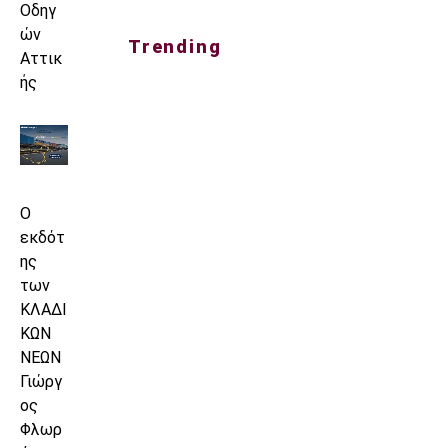
Οδηγ
ών
Trending
Αττικ
ής
Ο
εκδότ
ης
των
ΚΛΑΔΙ
ΚΩΝ
ΝΕΩΝ
Γιώργ
ος
Φλωρ