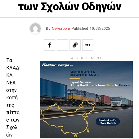
των Σχολών Οδηγών
By
Newsroom
Published
10/03/2025
ADVERTISEMENT
Τα
ΚΛΑΔΙ
ΚΑ
ΝΕΑ
στην
κοπή
της
πίττα
ς των
Σχολ
ών