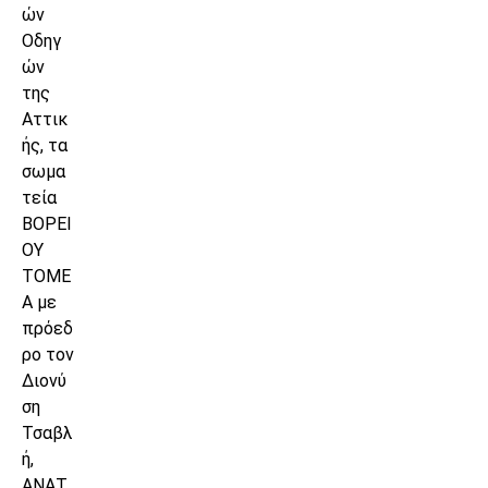
ών
Οδηγ
ών
της
Αττικ
ής, τα
σωμα
τεία
ΒΟΡΕΙ
ΟΥ
ΤΟΜΕ
Α με
πρόεδ
ρο τον
Διονύ
ση
Τσαβλ
ή,
ΑΝΑΤ