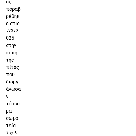
άς
παραβ
ρέθηκ
ε στις
7/3/2
025
στην
κοπή
της
πίτας
που
διοργ
άνωσα
ν
τέσσε
ρα
σωμα
τεία
Σχολ