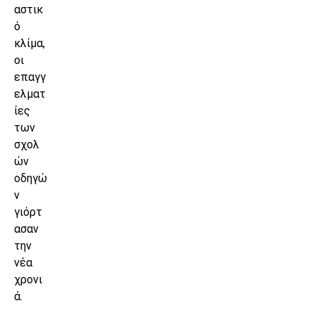
αστικ
ό
κλίμα,
οι
επαγγ
ελματ
ίες
των
σχολ
ών
οδηγώ
ν
γιόρτ
ασαν
την
νέα
χρονι
ά.