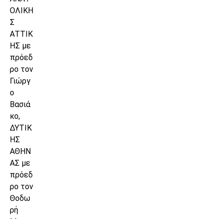
ΟΛΙΚΗ
Σ
ΑΤΤΙΚ
ΗΣ με
πρόεδ
ρο τον
Γιώργ
ο
Βασιά
κο,
ΔΥΤΙΚ
ΗΣ
ΑΘΗΝ
ΑΣ με
πρόεδ
ρο τον
Θοδω
ρή