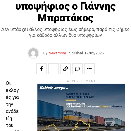
υποψήφιος ο Γιάννης
Μπρατάκος
Δεν υπάρχει άλλος υποψήφιος έως σήμερα, παρά τις φήμες
για κάθοδο άλλων δυο υποψηφίων
By
Newsroom
Published
19/02/2025
ADVERTISEMENT
Οι
εκλογ
ές για
την
ανάδε
ιξη
του