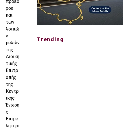
προέδ
ρου
και
των
λοιπώ
ν
Trending
μελών
της
Διοικη
τικής
Επιτρ
οπής
της
Κεντρ
ικής
Ένωση
ς
Επιμε
λητηρί