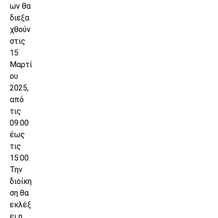
ων θα
διεξα
χθούν
στις
15
Μαρτί
ου
2025,
από
τις
09:00
έως
τις
15:00.
Την
διοίκη
ση θα
εκλέξ
ει η