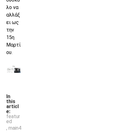
λο να
αλλάξ
ει ως
την
15η
Μαρτί
ου.
In
this
articl
e:
featur
ed
,
main4