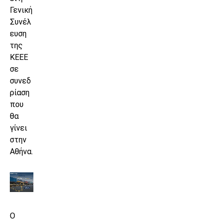
Γενική
Συνέλ
ευση
της
ΚΕΕΕ
σε
συνεδ
ρίαση
που
θα
γίνει
στην
Αθήνα.
Ο