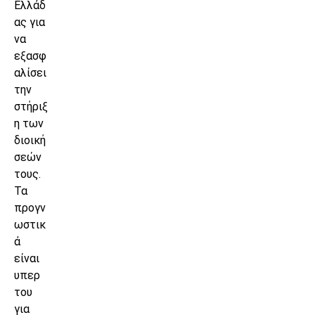
Ελλάδ
ας για
να
εξασφ
αλίσει
την
στήριξ
η των
διοική
σεών
τους.
Τα
προγν
ωστικ
ά
είναι
υπερ
του
για