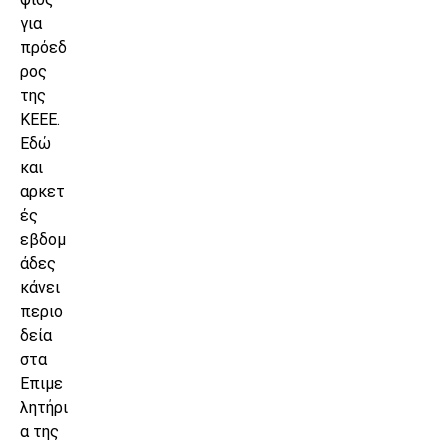
για
πρόεδ
ρος
της
ΚΕΕΕ.
Εδώ
και
αρκετ
ές
εβδομ
άδες
κάνει
περιο
δεία
στα
Επιμε
λητήρι
α της