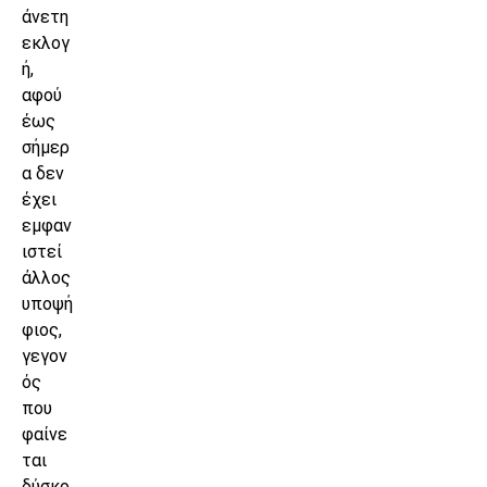
άνετη
εκλογ
ή,
αφού
έως
σήμερ
α δεν
έχει
εμφαν
ιστεί
άλλος
υποψή
φιος,
γεγον
ός
που
φαίνε
ται
δύσκο