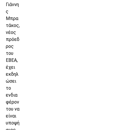
Γιάννη
ς
Μπρα
τάκος,
νέος
πρόεδ
ρος
του
ΕΒΕΑ,
έχει
εκδηλ
ώσει
το
ενδια
φέρον
του να
είναι
υποψή
φιος