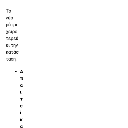
Το
νέο
μέτρο
χειρο
τερεύ
ει την
κατάσ
ταση.
Α
π
α
ι
τ
ε
ί
κ
α