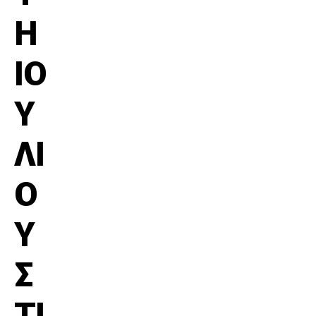
Η
ΙΟ
Υ
ΛΙ
Ο
Υ
Σ
ΤΙ