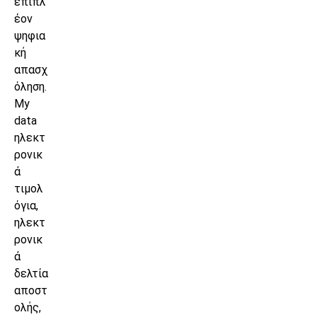
επιπλ
έον
ψηφια
κή
απασχ
όληση.
My
data
ηλεκτ
ρονικ
ά
τιμολ
όγια,
ηλεκτ
ρονικ
ά
δελτία
αποστ
ολής,