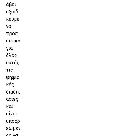
άβει
εξειδι
κευμέ
νο
προσ
ωπικό
για
όλες
αυτές
τις
ψηφια
κές
διαδικ
ασίες,
και
είναι
υποχρ
εωμέν
ος να