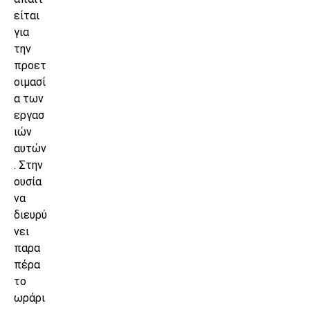
είται
για
την
προετ
οιμασί
α των
εργασ
ιών
αυτών
. Στην
ουσία
να
διευρύ
νει
παρα
πέρα
το
ωράρι