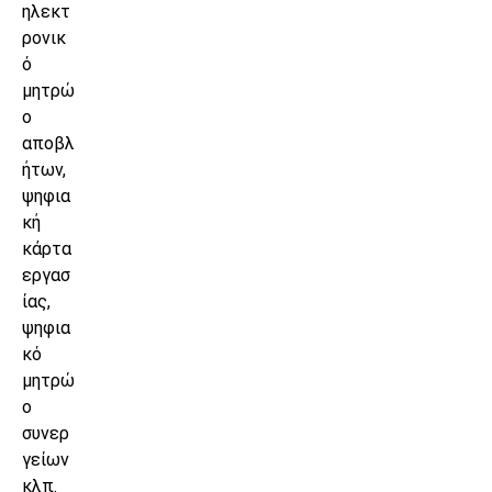
ηλεκτ
ρονικ
ό
μητρώ
ο
αποβλ
ήτων,
ψηφια
κή
κάρτα
εργασ
ίας,
ψηφια
κό
μητρώ
ο
συνερ
γείων
κλπ.