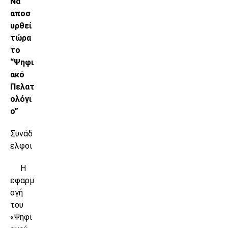
Να
αποσ
υρθεί
τώρα
το
“Ψηφι
ακό
Πελατ
ολόγι
ο”
Συνάδ
ελφοι
Η
εφαρμ
ογή
του
«Ψηφι