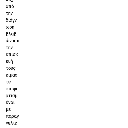
από
την
διάγν
ωση
βλαβ
ών και
την
επισκ
ευή
τους
είμασ
τε
επιφο
ρτισμ
ένοι
με
παραγ
γελίε