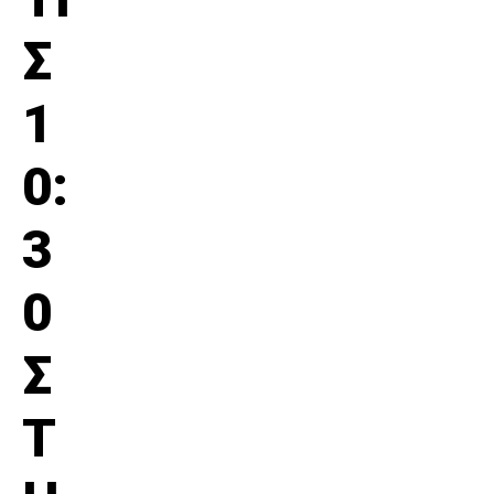
Σ
1
0:
3
0
Σ
Τ