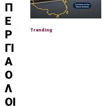
Π
Ε
Trending
Ρ
ΓΙ
Α
Ο
Λ
ΟΙ