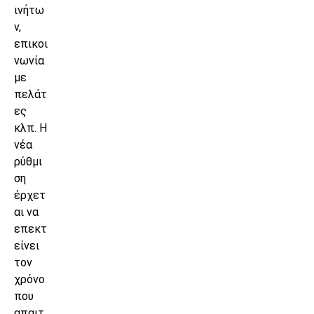
ινήτω
ν,
επικοι
νωνία
με
πελάτ
ες
κλπ. Η
νέα
ρύθμι
ση
έρχετ
αι να
επεκτ
είνει
τον
χρόνο
που
απαιτ