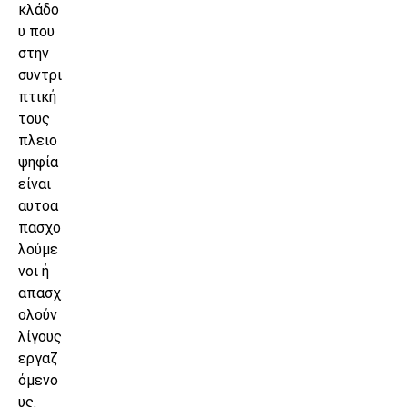
κλάδο
υ που
στην
συντρι
πτική
τους
πλειο
ψηφία
είναι
αυτοα
πασχο
λούμε
νοι ή
απασχ
ολούν
λίγους
εργαζ
όμενο
υς.