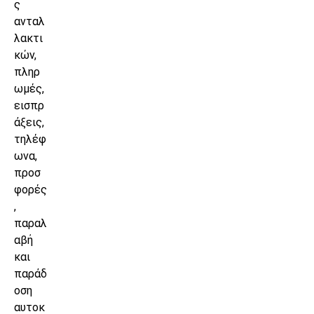
ς
ανταλ
λακτι
κών,
πληρ
ωμές,
εισπρ
άξεις,
τηλέφ
ωνα,
προσ
φορές
,
παραλ
αβή
και
παράδ
οση
αυτοκ