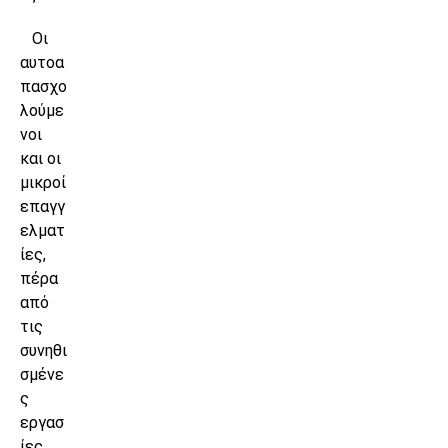
Οι
αυτοα
πασχο
λούμε
νοι
και οι
μικροί
επαγγ
ελματ
ίες,
πέρα
από
τις
συνηθι
σμένε
ς
εργασ
ίες,