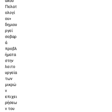
ακού
Πελατ
ολογί
ου»
δημιου
ργεί
σοβαρ
ά
προβλ
ήματα
στην
λειτο
υργεία
των
μικρώ
ν
επιχει
ρήσεω
ν του