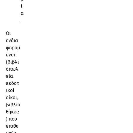
ί
α
.
Οι
ενδια
φερόμ
ενοι
(βιβλι
οπωλ
εία,
εκδοτ
ικοί
οίκοι,
βιβλιο
θήκες
) που
επιθυ