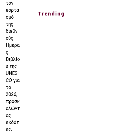
τον
εορτα
Trending
σμό
της
διεθν
ούς
Ημέρα
ς
Βιβλίο
υ της
UNES
CO για
το
2026,
προσκ
αλώντ
ας
εκδότ
ες,