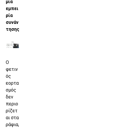
μια
εμπει
ρία
συνάν
τησης
Ο
φετιν
ός
εορτα
σμός
δεν
περιο
ρίζετ
αι στα
ράφια,