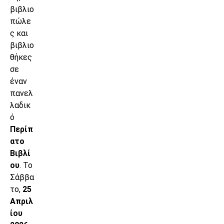
βιβλιο
πώλε
ς και
βιβλιο
θήκες
σε
έναν
πανελ
λαδικ
ό
Περίπ
ατο
Βιβλί
ου
. Το
Σάββα
το,
25
Απριλ
ίου