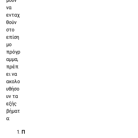
μούν
να
ενταχ
θούν
στο
επίση
μο
πρόγρ
αμμα,
πρέπ
ει να
ακολο
υθήσο
υν τα
εξής
βήματ
α:
Π