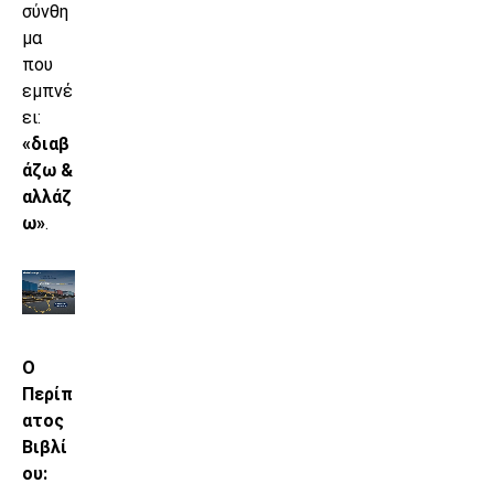
σύνθη
μα
που
εμπνέ
ει:
«διαβ
άζω &
αλλάζ
ω»
.
Ο
Περίπ
ατος
Βιβλί
ου: