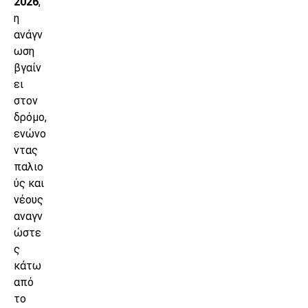
2026
,
η
ανάγν
ωση
βγαίν
ει
στον
δρόμο,
ενώνο
ντας
παλιο
ύς και
νέους
αναγν
ώστε
ς
κάτω
από
το