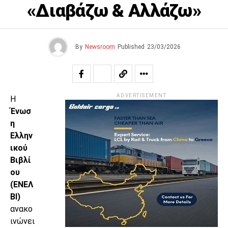
«Διαβάζω & Αλλάζω»
By
Newsroom
Published
23/03/2026
ADVERTISEMENT
Η
Ένωσ
η
Ελλην
ικού
Βιβλί
ου
(ΕΝΕΛ
ΒΙ)
ανακο
ινώνει