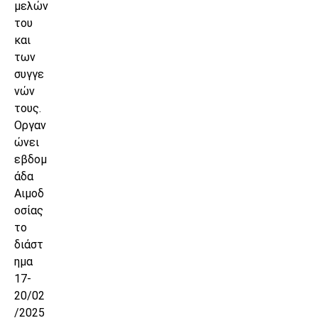
μελών
του
και
των
συγγε
νών
τους.
Οργαν
ώνει
εβδομ
άδα
Αιμοδ
οσίας
το
διάστ
ημα
17-
20/02
/2025