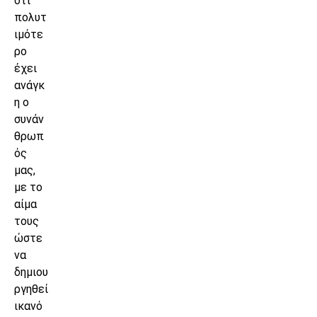
ότι
πολυτ
ιμότε
ρο
έχει
ανάγκ
η ο
συνάν
θρωπ
ός
μας,
με το
αίμα
τους
ώστε
να
δημιου
ργηθεί
ικανό