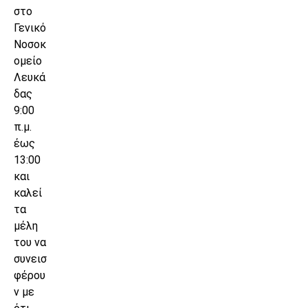
στο
Γενικό
Νοσοκ
ομείο
Λευκά
δας
9:00
π.μ.
έως
13:00
και
καλεί
τα
μέλη
του να
συνεισ
φέρου
ν με