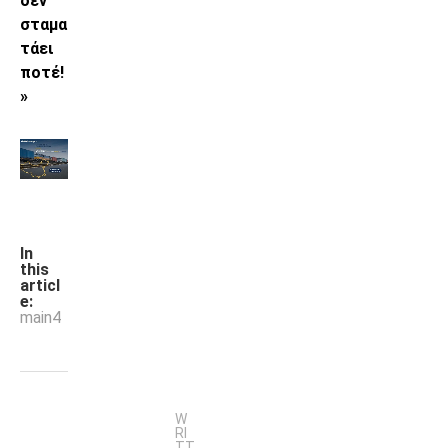
δεν
σταμα
τάει
ποτέ!
»
In
this
articl
e:
main4
W
RI
TT