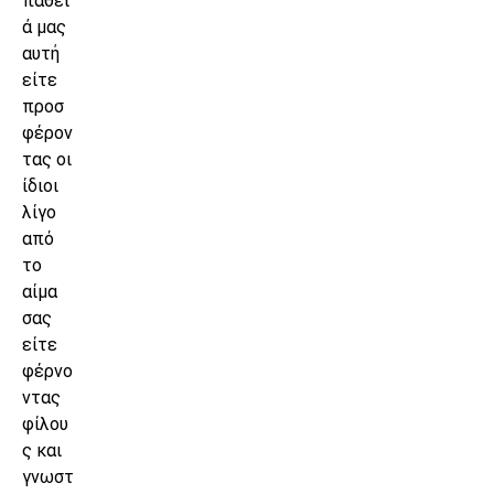
πάθει
ά μας
αυτή
είτε
προσ
φέρον
τας οι
ίδιοι
λίγο
από
το
αίμα
σας
είτε
φέρνο
ντας
φίλου
ς και
γνωστ