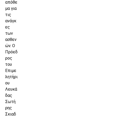
απόθε
μα για
τις
ανάγκ
ες
των
ασθεν
ών. Ο
Πρόεδ
ρος
του
Επιμε
λητήρι
ου
Λευκά
δας
Σωτή
ρης
Σκιαδ