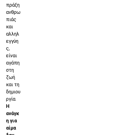
πράξη
ανθρω
πιάς
και
αλληλ
εγγύη
ς,
είναι
αγάπη
στη
ζωή
και τη
δημιου
ργία.
Η
ανάγκ
η για
αίμα