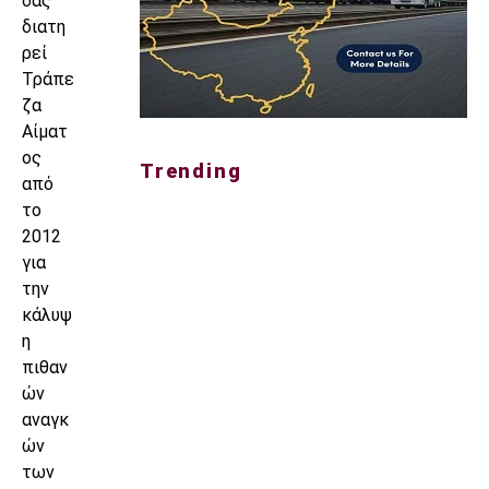
δας
διατη
ρεί
Τράπε
ζα
Αίματ
ος
Trending
από
το
2012
για
την
κάλυψ
η
πιθαν
ών
αναγκ
ών
των