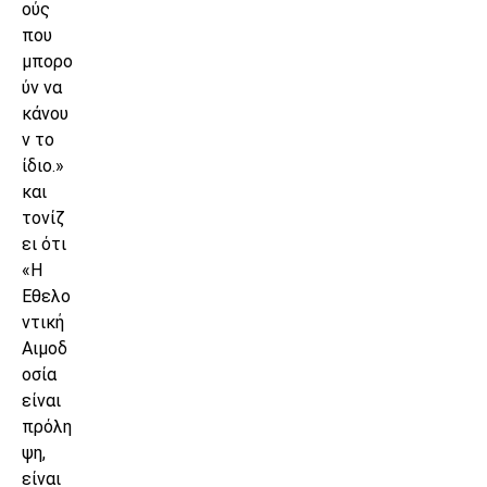
ούς
που
μπορο
ύν να
κάνου
ν το
ίδιο.»
και
τονίζ
ει ότι
«Η
Εθελο
ντική
Αιμοδ
οσία
είναι
πρόλη
ψη,
είναι