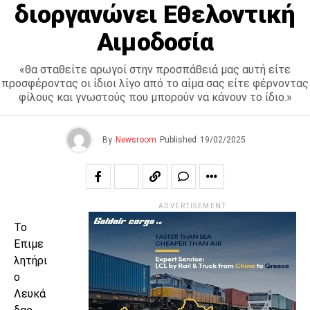
διοργανώνει Εθελοντική
Αιμοδοσία
«θα σταθείτε αρωγοί στην προσπάθειά μας αυτή είτε
προσφέροντας οι ίδιοι λίγο από το αίμα σας είτε φέρνοντας
φίλους και γνωστούς που μπορούν να κάνουν το ίδιο.»
By
Newsroom
Published
19/02/2025
ADVERTISEMENT
Το
Επιμε
λητήρι
ο
Λευκά