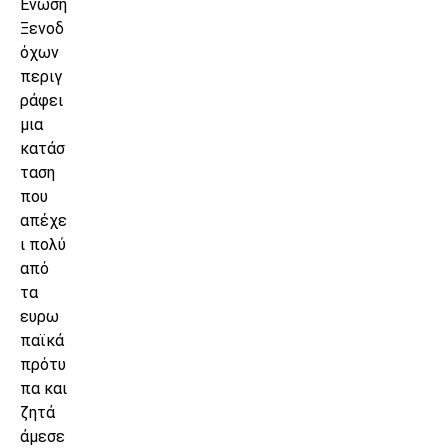
Ένωση
Ξενοδ
όχων
περιγ
ράφει
μια
κατάσ
ταση
που
απέχε
ι πολύ
από
τα
ευρω
παϊκά
πρότυ
πα και
ζητά
άμεσε