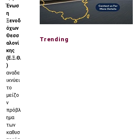
Ένωσ
η
Ξενοδ
όχων
Θεσσ
Trending
αλονί
κης
(Ε.Ξ.Θ.
)
αναδε
ικνύει
το
μείζο
ν
πρόβλ
ημα
των
καθυσ