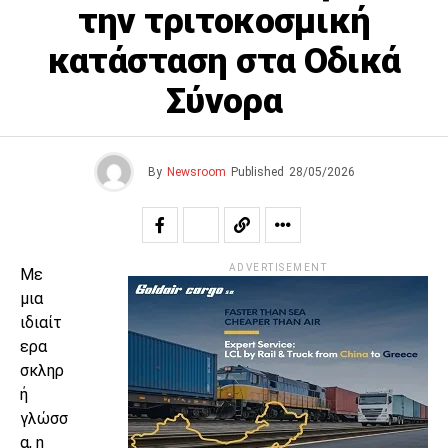
την τριτοκοσμική
κατάσταση στα Οδικά
Σύνορα
By
Newsroom
Published
28/05/2026
ADVERTISEMENT
Με
μια
ιδιαίτ
ερα
σκληρ
ή
γλώσσ
α, η