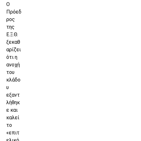
Ο
Πρόεδ
ρος
της
Ε.Ξ.Θ.
ξεκαθ
αρίζει
ότι η
ανοχή
του
κλάδο
υ
εξαντ
λήθηκ
ε και
καλεί
το
«επιτ
ελικό