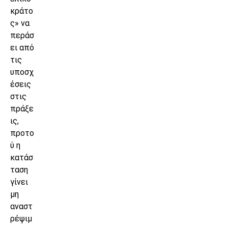
κράτο
ς» να
περάσ
ει από
τις
υποσχ
έσεις
στις
πράξε
ις,
προτο
ύ η
κατάσ
ταση
γίνει
μη
αναστ
ρέψιμ