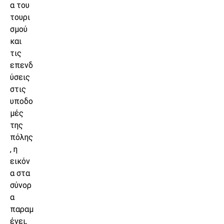
α του
τουρι
σμού
και
τις
επενδ
ύσεις
στις
υποδο
μές
της
πόλης
, η
εικόν
α στα
σύνορ
α
παραμ
ένει,