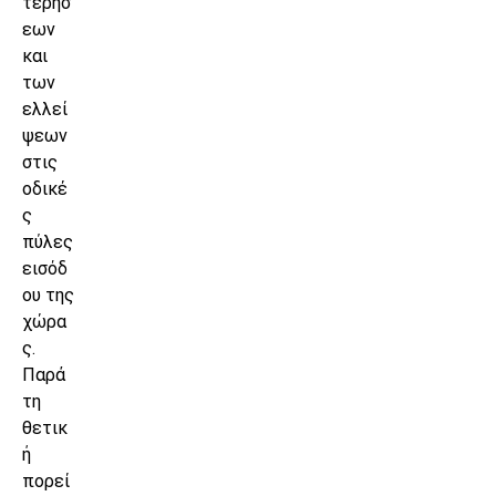
τερήσ
εων
και
των
ελλεί
ψεων
στις
οδικέ
ς
πύλες
εισόδ
ου της
χώρα
ς.
Παρά
τη
θετικ
ή
πορεί