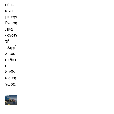
σύμφ
ωνα
με την
Ένωση
, μια
«ανοιχ
τή
πληγή
» που
εκθέτ
ει
διεθν
ώς τη
χώρα.