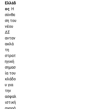
Ελλάδ
ος
. Η
σύνθε
ση του
νέου
ΔΣ
ανταν
ακλά
τη
στρατ
ηγική
σημασ
ία του
κλάδο
υ για
την
ασφαλ
ιστική
αγορά