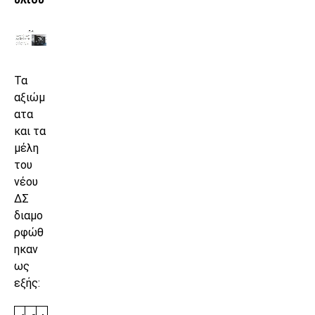
Τα
αξιώμ
ατα
και τα
μέλη
του
νέου
ΔΣ
διαμο
ρφώθ
ηκαν
ως
εξής: