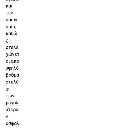
και
την
οικον
ομία,
καθώ
ς
στελε
χώνετ
αι από
υψηλό
βαθμα
στελέ
χη
των
μεγαλ
ύτερω
ν
ασφαλ