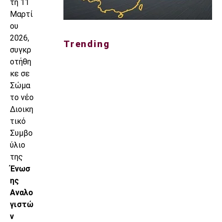
τη 11
Μαρτί
ου
2026,
Trending
συγκρ
οτήθη
κε σε
Σώμα
το νέο
Διοικη
τικό
Συμβο
ύλιο
της
Ένωσ
ης
Αναλο
γιστώ
ν