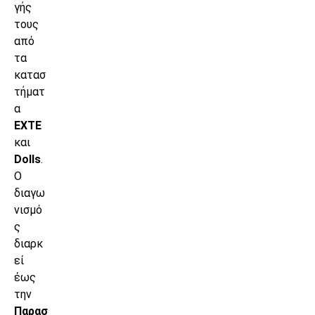
γής
τους
από
τα
κατασ
τήματ
α
EXTE
και
Dolls
.
Ο
διαγω
νισμό
ς
διαρκ
εί
έως
την
Παρασ