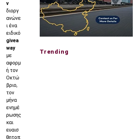
ν
διοργ
ανώνε
ι ένα
ειδικό
givea
way
Trending
με
αφορμ
ή τον
Οκτώ
βριο,
τον
μήνα
ενημέ
ρωσης
και
ευαισ
θητοπ