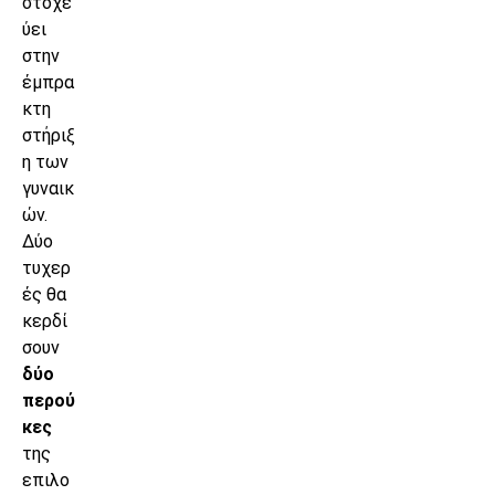
στοχε
ύει
στην
έμπρα
κτη
στήριξ
η των
γυναικ
ών.
Δύο
τυχερ
ές θα
κερδί
σουν
δύο
περού
κες
της
επιλο