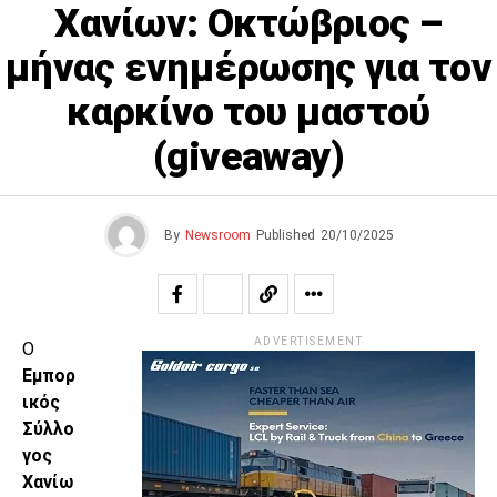
Χανίων: Οκτώβριος –
μήνας ενημέρωσης για τον
καρκίνο του μαστού
(giveaway)
By
Newsroom
Published
20/10/2025
ADVERTISEMENT
Ο
Εμπορ
ικός
Σύλλο
γος
Χανίω