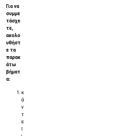
Για να
συμμε
τάσχε
τε,
ακολο
υθήστ
ε τα
παρακ
άτω
βήματ
α:
κ
ά
ν
τ
ε
l