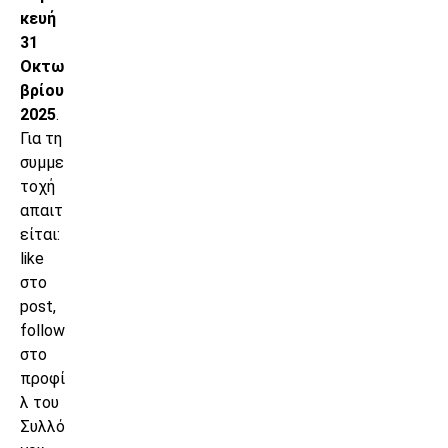
κευή
31
Οκτω
βρίου
2025
.
Για τη
συμμε
τοχή
απαιτ
είται:
like
στο
post,
follow
στο
προφί
λ του
Συλλό