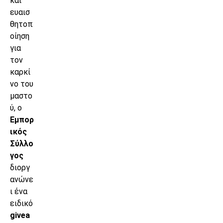
και
ευαισ
θητοπ
οίηση
για
τον
καρκί
νο του
μαστο
ύ, ο
Εμπορ
ικός
Σύλλο
γος
διοργ
ανώνε
ι ένα
ειδικό
givea