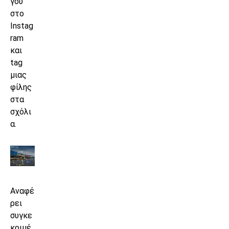
γου
στο
Instag
ram
και
tag
μιας
φίλης
στα
σχόλι
α.
Αναφέ
ρει
συγκε
κριμέ