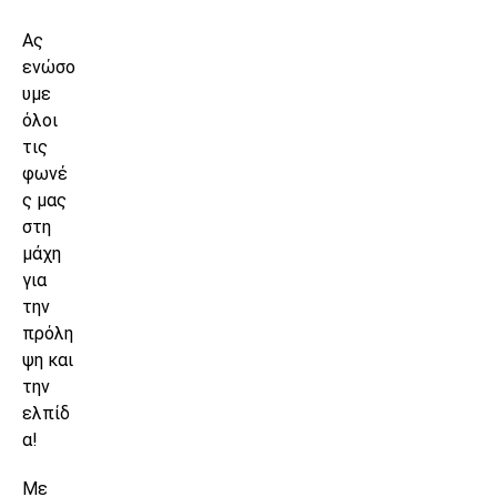
Ας
ενώσο
υμε
όλοι
τις
φωνέ
ς μας
στη
μάχη
για
την
πρόλη
ψη και
την
ελπίδ
α!
Με