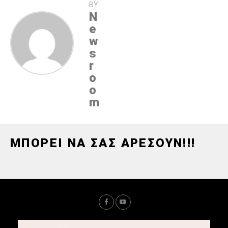
BY
N
e
w
s
r
o
o
m
ΜΠΟΡΕΙ ΝΑ ΣΑΣ ΑΡΕΣΟΥΝ!!!