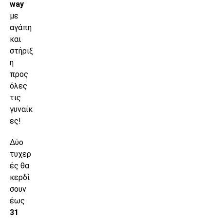
way
με
αγάπη
και
στήριξ
η
προς
όλες
τις
γυναίκ
ες!
Δύο
τυχερ
ές θα
κερδί
σουν
έως
31