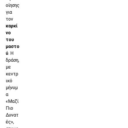
οίησης
για
τον
καρκί
νο
του
μαστο
ύ
. Η
δράση,
με
κεντρ
ικό
μήνυμ
α
«Μαζί
Πιο
Δυνατ
ές»,