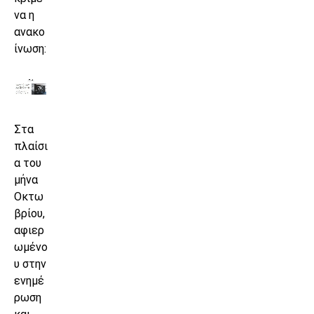
να η
ανακο
ίνωση:
Στα
πλαίσι
α του
μήνα
Οκτω
βρίου,
αφιερ
ωμένο
υ στην
ενημέ
ρωση