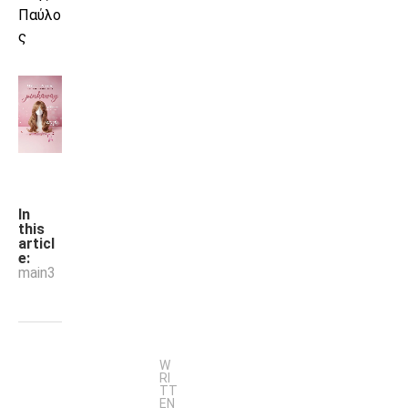
Παύλο
ς
In
this
articl
e:
main3
W
RI
TT
EN