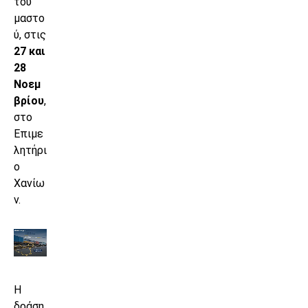
του
μαστο
ύ, στις
27 και
28
Νοεμ
βρίου
,
στο
Επιμε
λητήρι
ο
Χανίω
ν.
Η
δράση