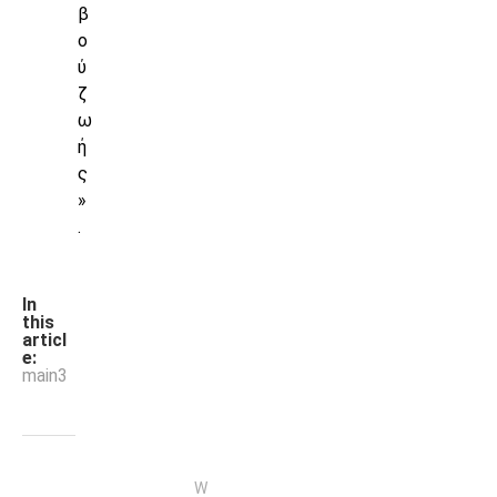
β
ο
ύ
ζ
ω
ή
ς
»
.
In
this
articl
e:
main3
W