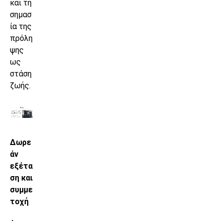
και τη
σημασ
ία της
πρόλη
ψης
ως
στάση
ζωής.
Δωρε
άν
εξέτα
ση και
συμμε
τοχή