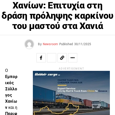
Χανίων: Επιτυχία στη
δράση πρόληψης καρκίνου
του μαστού στα Χανιά
By
Newsroom
Published
30/11/2025
ADVERTISEMENT
Ο
Εμπορ
ικός
Σύλλο
γος
Χανίω
ν
και η
Περιφ