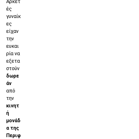
Αρκετ
ές
γυναίκ
ες
είχαν
την
ευκαι
ρία να
εξετα
στούν
δωρε
άν
από
την
κινητ
ή
μονάδ
α της
Περιφ