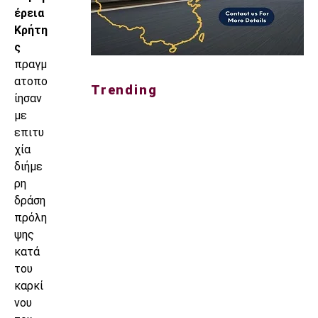
έρεια
Κρήτη
ς
πραγμ
ατοπο
Trending
ίησαν
με
επιτυ
χία
διήμε
ρη
δράση
πρόλη
ψης
κατά
του
καρκί
νου