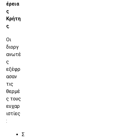
έρεια
ς
Κρήτη
ς
.
Οι
διοργ
ανωτέ
ς
εξέφρ
ασαν
τις
θερμέ
ς τους
ευχαρ
ιστίες
:
Σ