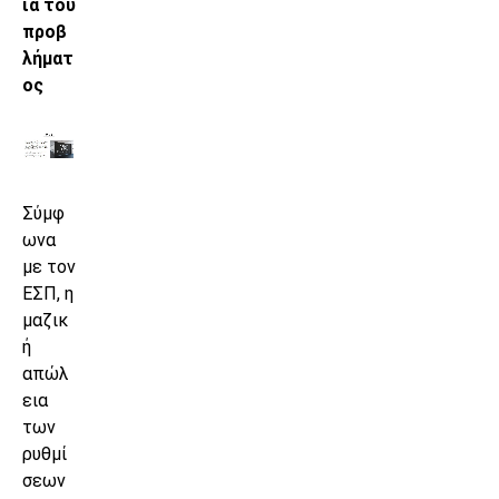
ία του
προβ
λήματ
ος
Σύμφ
ωνα
με τον
ΕΣΠ, η
μαζικ
ή
απώλ
εια
των
ρυθμί
σεων