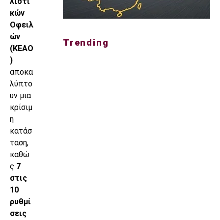
λιστι
κών
Οφειλ
ών
Trending
(ΚΕΑΟ
)
αποκα
λύπτο
υν μια
κρίσιμ
η
κατάσ
ταση,
καθώ
ς
7
στις
10
ρυθμί
σεις