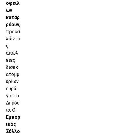
οφειλ
ών
καταρ
ρέουν
,
προκα
λώντα
ς
απώλ
ειες
δισεκ
ατομμ
υρίων
ευρώ
για το
Δημόσ
ιο. Ο
Εμπορ
ικός
Σύλλο