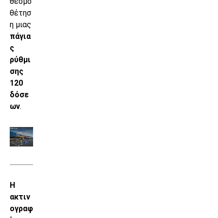
θεσμο
θέτησ
η μιας
πάγια
ς
ρύθμι
σης
120
δόσε
ων
.
Η
ακτιν
ογραφ