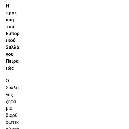
Η
πρότ
αση
του
Εμπορ
ικού
Συλλό
γου
Πειρα
ιώς
Ο
Σύλλο
γος
ζητά
μια
διαρθ
ρωτικ