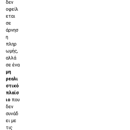
δεν
οφείλ
εται
σε
άρνησ
η
πληρ
ωμής,
αλλά
σε ένα
μη
ρεαλι
στικό
πλαίσ
ιο
που
δεν
συνάδ
ει με
τις