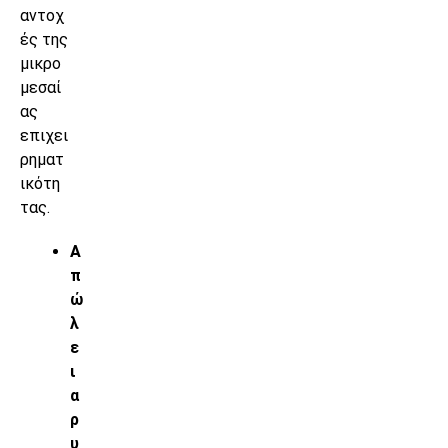
αντοχ
ές της
μικρο
μεσαί
ας
επιχει
ρηματ
ικότη
τας.
Α
π
ώ
λ
ε
ι
α
ρ
υ