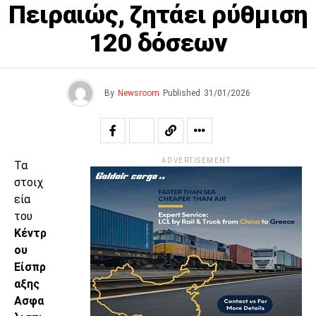
Πειραιώς, ζητάει ρύθμιση
120 δόσεων
By
Newsroom
Published
31/01/2026
ADVERTISEMENT
Τα
στοιχ
εία
του
Κέντρ
ου
Είσπρ
αξης
Ασφα