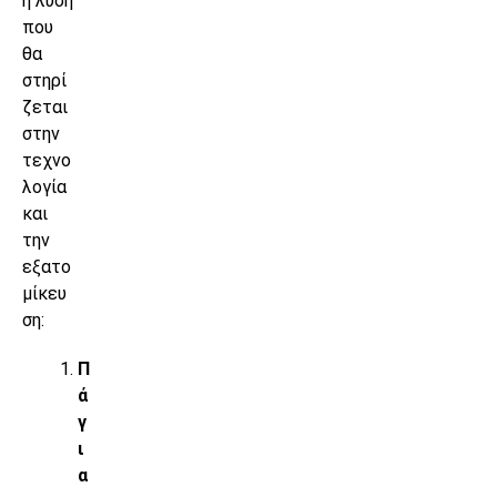
ή λύση
που
θα
στηρί
ζεται
στην
τεχνο
λογία
και
την
εξατο
μίκευ
ση:
Π
ά
γ
ι
α