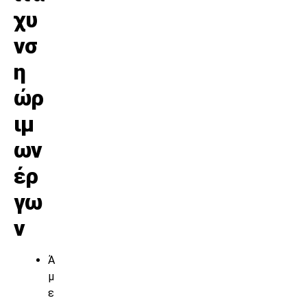
χυ
νσ
η
ώρ
ιμ
ων
έρ
γω
ν
Ά
μ
ε