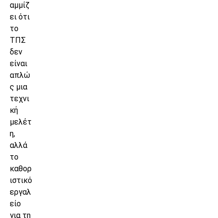
αμμίζ
ει ότι
το
ΤΠΣ
δεν
είναι
απλώ
ς μια
τεχνι
κή
μελέτ
η,
αλλά
το
καθορ
ιστικό
εργαλ
είο
για τη