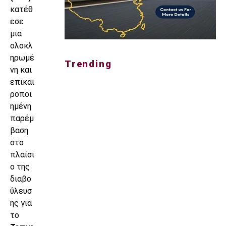
κατέθ
εσε
μια
ολοκλ
ηρωμέ
Trending
νη και
επικαι
ροποι
ημένη
παρέμ
βαση
στο
πλαίσι
ο της
διαβο
ύλευσ
ης για
το