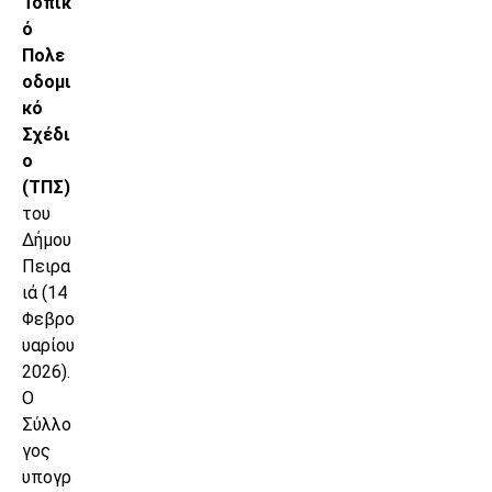
Τοπικ
ό
Πολε
οδομι
κό
Σχέδι
ο
(ΤΠΣ)
του
Δήμου
Πειρα
ιά (14
Φεβρο
υαρίου
2026).
Ο
Σύλλο
γος
υπογρ