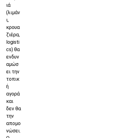
ιά
(λιμάν
ι,
κρουα
ζιέρα,
logisti
cs) θα
ενδυν
αμώσ
ει την
τοπικ
ή
αγορά
και
δεν θα
την
απομο
νώσει.