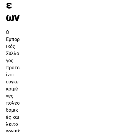
ε
ων
Ο
Εμπορ
ικός
Σύλλο
γος
προτε
ίνει
συγκε
κριμέ
νες
πολεο
δομικ
ές και
λειτο
υργικέ