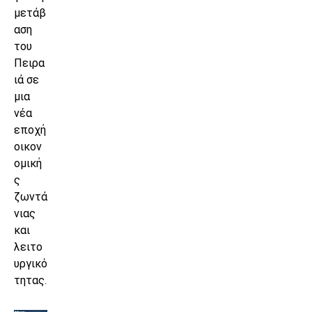
μετάβ
αση
του
Πειρα
ιά σε
μια
νέα
εποχή
οικον
ομική
ς
ζωντά
νιας
και
λειτο
υργικό
τητας.