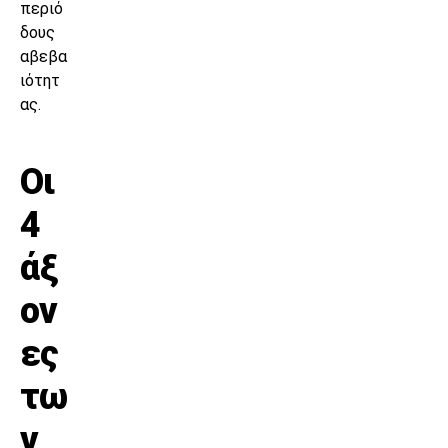
περιό
δους
αβεβα
ιότητ
ας.
Οι
4
άξ
ον
ες
τω
ν