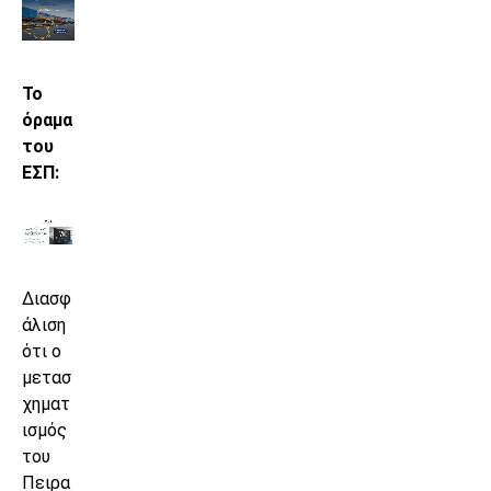
Το
όραμα
του
ΕΣΠ:
Διασφ
άλιση
ότι ο
μετασ
χηματ
ισμός
του
Πειρα