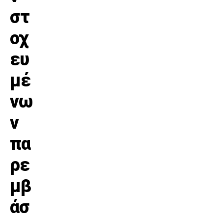
στ
οχ
ευ
μέ
νω
ν
πα
ρε
μβ
άσ