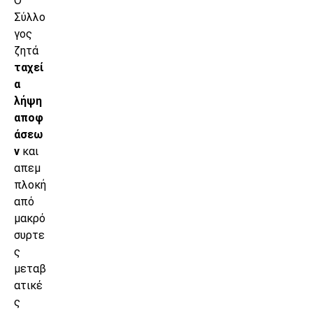
Ο
Σύλλο
γος
ζητά
ταχεί
α
λήψη
αποφ
άσεω
ν
και
απεμ
πλοκή
από
μακρό
συρτε
ς
μεταβ
ατικέ
ς