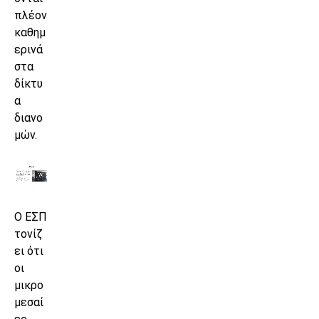
πλέον
καθημ
ερινά
στα
δίκτυ
α
διανο
μών.
Ο ΕΣΠ
τονίζ
ει ότι
οι
μικρο
μεσαί