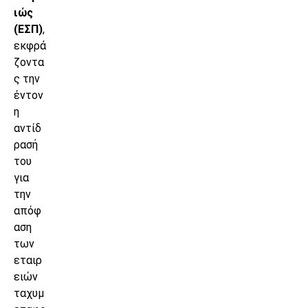
ιώς
(ΕΣΠ)
,
εκφρά
ζοντα
ς την
έντον
η
αντίδ
ρασή
του
για
την
απόφ
αση
των
εταιρ
ειών
ταχυμ