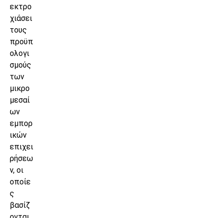
εκτρο
χιάσει
τους
προϋπ
ολογι
σμούς
των
μικρο
μεσαί
ων
εμπορ
ικών
επιχει
ρήσεω
ν, οι
οποίε
ς
βασίζ
ονται