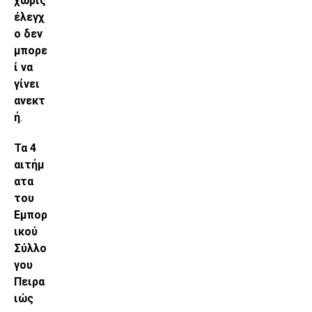
χωρίς
έλεγχ
ο δεν
μπορε
ί να
γίνει
ανεκτ
ή
.
Τα 4
αιτήμ
ατα
του
Εμπορ
ικού
Σύλλο
γου
Πειρα
ιώς