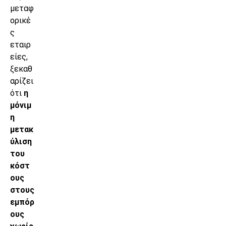
μεταφ
ορικέ
ς
εταιρ
είες,
ξεκαθ
αρίζει
ότι
η
μόνιμ
η
μετακ
ύλιση
του
κόστ
ους
στους
εμπόρ
ους