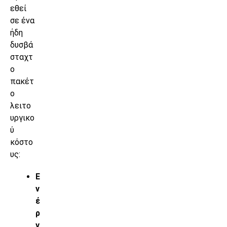
εθεί
σε ένα
ήδη
δυσβά
σταχτ
ο
πακέτ
ο
λειτο
υργικο
ύ
κόστο
υς:
Ε
ν
έ
ρ
γ