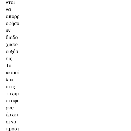
νται
να
απορρ
οφήσο
υν
διαδο
χικές
αυξήσ
εις.
Το
«καπέ
λο»
στις
ταχυμ
εταφο
ρές
έρχετ
αι να
προστ