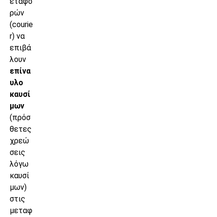
εταφο
ρών
(courie
r) να
επιβά
λουν
επίνα
υλο
καυσί
μων
(πρόσ
θετες
χρεώ
σεις
λόγω
καυσί
μων)
στις
μεταφ