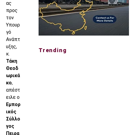
ας
προς
τον
Υπουρ
γό
Ανάπτ
υξης,
Trending
κ.
Τάκη
Θεοδ
ωρικά
κο
,
απέστ
ειλε ο
Εμπορ
ικός
Σύλλο
γος
Πειρα