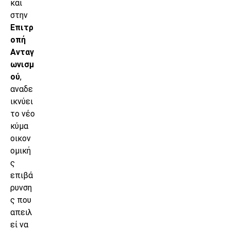
και
στην
Επιτρ
οπή
Ανταγ
ωνισμ
ού
,
αναδε
ικνύει
το νέο
κύμα
οικον
ομική
ς
επιβά
ρυνση
ς που
απειλ
εί να