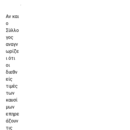
.
Αν και
ο
Σύλλο
γος
αναγν
ωρίζε
ι ότι
οι
διεθν
είς
τιμές
των
καυσί
μων
επηρε
άζουν
τις