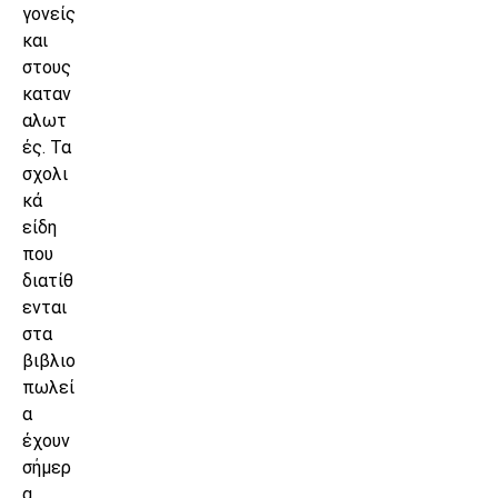
γονείς
και
στους
καταν
αλωτ
ές. Τα
σχολι
κά
είδη
που
διατίθ
ενται
στα
βιβλιο
πωλεί
α
έχουν
σήμερ
α