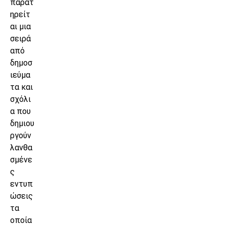
παρατ
ηρείτ
αι μια
σειρά
από
δημοσ
ιεύμα
τα και
σχόλι
α που
δημιου
ργούν
λανθα
σμένε
ς
εντυπ
ώσεις
τα
οποία