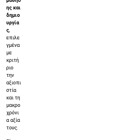
μάθησ
ης και
δημιο
υργία
ς
,
επιλε
γμένα
με
κριτή
ριο
την
αξιοπι
στία
και τη
μακρο
χρόνι
α αξία
τους.