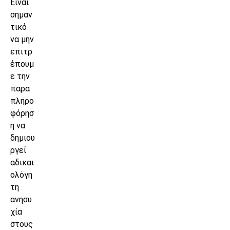
Είναι
σημαν
τικό
να μην
επιτρ
έπουμ
ε την
παρα
πληρο
φόρησ
η να
δημιου
ργεί
αδικαι
ολόγη
τη
ανησυ
χία
στους