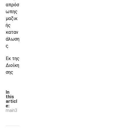
απρόσ
ωπης
μαζικ
ής
καταν
άλωση
ς.
Εκ της
Διοίκη
σης
In
this
articl
e:
main3