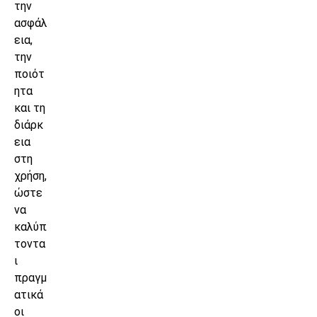
την
ασφάλ
εια,
την
ποιότ
ητα
και τη
διάρκ
εια
στη
χρήση,
ώστε
να
καλύπ
τοντα
ι
πραγμ
ατικά
οι