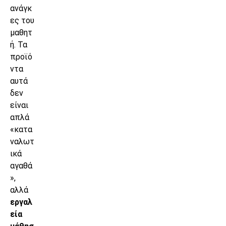
ανάγκ
ες του
μαθητ
ή. Τα
προϊό
ντα
αυτά
δεν
είναι
απλά
«κατα
ναλωτ
ικά
αγαθά
»,
αλλά
εργαλ
εία