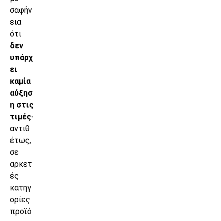
σαφήν
εια
ότι
δεν
υπάρχ
ει
καμία
αύξησ
η στις
τιμές
∙
αντιθ
έτως,
σε
αρκετ
ές
κατηγ
ορίες
προϊό