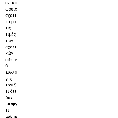
εντυπ
ώσεις
σχετι
κά με
τις
τιμές
των
σχολι
κών
ειδών.
Ο
Σύλλο
γος
τονίζ
ει ότι
δεν
υπάρχ
ει
αύξησ