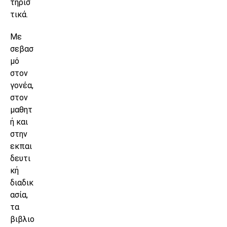
τηρισ
τικά.
Με
σεβασ
μό
στον
γονέα,
στον
μαθητ
ή και
στην
εκπαι
δευτι
κή
διαδικ
ασία,
τα
βιβλιο