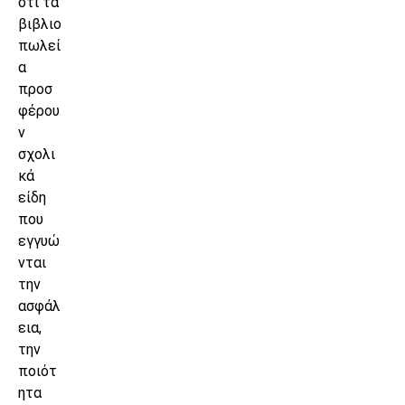
ότι τα
βιβλιο
πωλεί
α
προσ
φέρου
ν
σχολι
κά
είδη
που
εγγυώ
νται
την
ασφάλ
εια,
την
ποιότ
ητα