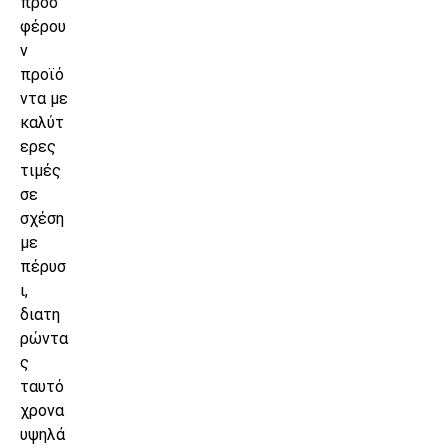
προσ
φέρου
ν
προϊό
ντα με
καλύτ
ερες
τιμές
σε
σχέση
με
πέρυσ
ι,
διατη
ρώντα
ς
ταυτό
χρονα
υψηλά