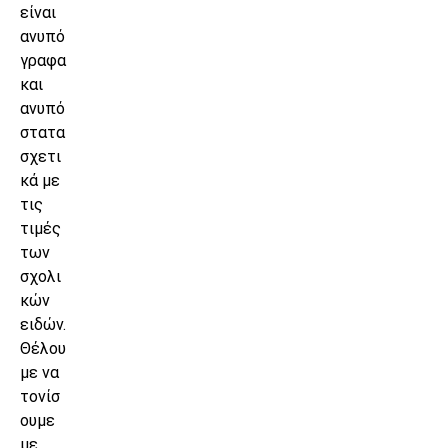
είναι
ανυπό
γραφα
και
ανυπό
στατα
σχετι
κά με
τις
τιμές
των
σχολι
κών
ειδών.
Θέλου
με να
τονίσ
ουμε
με