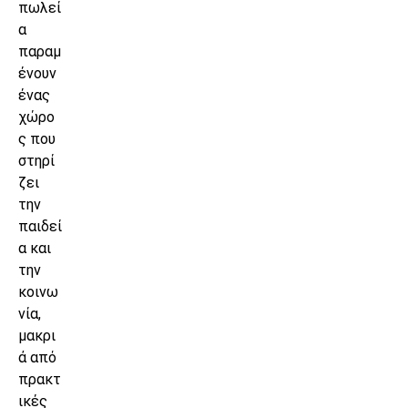
πωλεί
α
παραμ
ένουν
ένας
χώρο
ς που
στηρί
ζει
την
παιδεί
α και
την
κοινω
νία,
μακρι
ά από
πρακτ
ικές