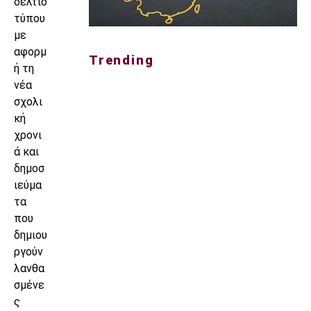
δελτίο
τύπου
με
αφορμ
Trending
ή τη
νέα
σχολι
κή
χρονι
ά και
δημοσ
ιεύμα
τα
που
δημιου
ργούν
λανθα
σμένε
ς