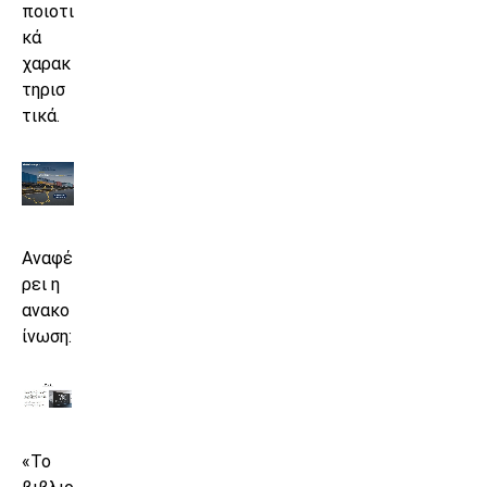
ποιοτι
κά
χαρακ
τηρισ
τικά.
Αναφέ
ρει η
ανακο
ίνωση:
«Το