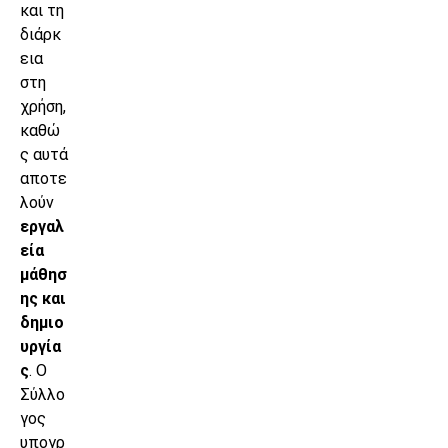
και τη
διάρκ
εια
στη
χρήση,
καθώ
ς αυτά
αποτε
λούν
εργαλ
εία
μάθησ
ης και
δημιο
υργία
ς
. Ο
Σύλλο
γος
υπογρ