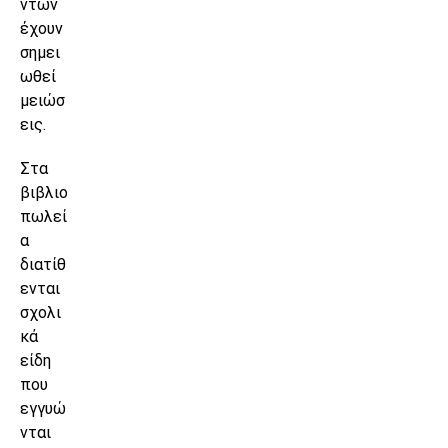
ντων
έχουν
σημει
ωθεί
μειώσ
εις.
Στα
βιβλιο
πωλεί
α
διατίθ
ενται
σχολι
κά
είδη
που
εγγυώ
νται