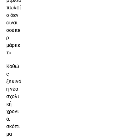
βιβλιο
πωλεί
ο δεν
είναι
σούπε
ρ
μάρκε
τ»
Καθώ
ς
ξεκινά
η νέα
σχολι
κή
χρονι
ά,
σκόπι
μα