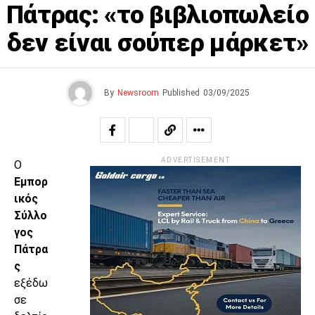
Πάτρας: «το βιβλιοπωλείο
δεν είναι σούπερ μάρκετ»
By
Newsroom
Published
03/09/2025
ADVERTISEMENT
Ο
Εμπορ
ικός
Σύλλο
γος
Πάτρα
ς
εξέδω
σε