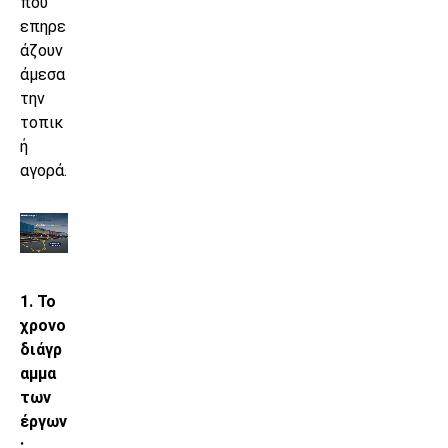
που
επηρε
άζουν
άμεσα
την
τοπικ
ή
αγορά.
1. Το
χρονο
διάγρ
αμμα
των
έργων
: