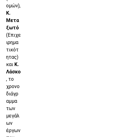
ομών),
Κ.
Μετα
ξωτό
(Επιχε
ιρημα
τικότ
ητας)
και
Κ.
Λάσκο
, το
χρονο
διάγρ
αμμα
των
μεγάλ
ων
έργων