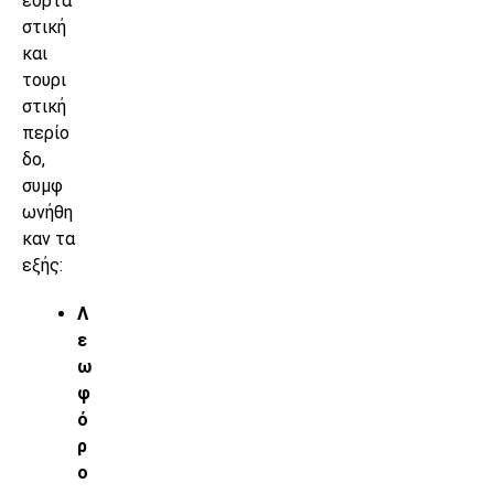
εορτα
στική
και
τουρι
στική
περίο
δο,
συμφ
ωνήθη
καν τα
εξής:
Λ
ε
ω
φ
ό
ρ
ο