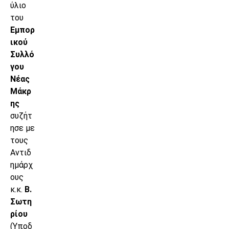
ύλιο
του
Εμπορ
ικού
Συλλό
γου
Νέας
Μάκρ
ης
συζήτ
ησε με
τους
Αντιδ
ημάρχ
ους
κ.κ.
Β.
Σωτη
ρίου
(Υποδ