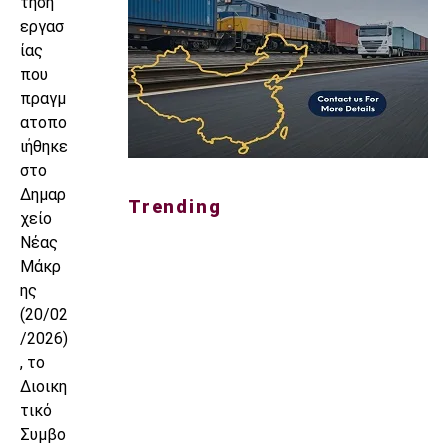
τηση
εργασ
ίας
που
πραγμ
ατοπο
ιήθηκε
στο
Δημαρ
Trending
χείο
Νέας
Μάκρ
ης
(20/02
/2026)
, το
Διοικη
τικό
Συμβο