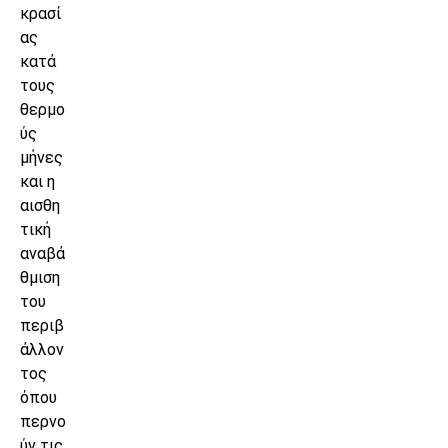
κρασί
ας
κατά
τους
θερμο
ύς
μήνες
και η
αισθη
τική
αναβά
θμιση
του
περιβ
άλλον
τος
όπου
περνο
ύν τις