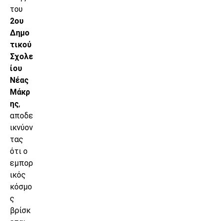
του
2ου
Δημο
τικού
Σχολε
ίου
Νέας
Μάκρ
ης
,
αποδε
ικνύον
τας
ότι ο
εμπορ
ικός
κόσμο
ς
βρίσκ