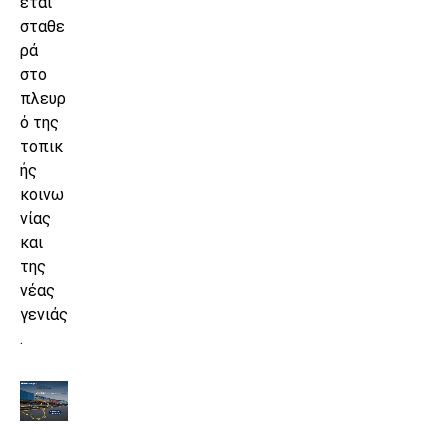
εται
σταθε
ρά
στο
πλευρ
ό της
τοπικ
ής
κοινω
νίας
και
της
νέας
γενιάς
.