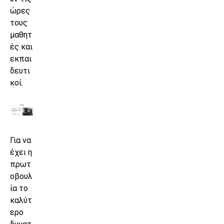
ώρες
τους
μαθητ
ές και
εκπαι
δευτι
κοί.
Για να
έχει η
πρωτ
οβουλ
ία το
καλύτ
ερο