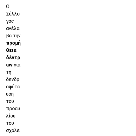
Ο
Σύλλο
γος
ανέλα
βε την
προμή
θεια
δέντρ
ων
για
τη
δενδρ
οφύτε
υση
του
προαυ
λίου
του
σχολε