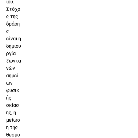
ίου.
Στόχο
ς της
δράση
ς
είναι η
δημιου
ργία
ζωντα
νών
σημεί
ων
φυσικ
ής
σκίασ
ης, η
μείωσ
η της
θερμο