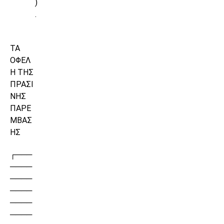
)
.
ΤΑ
ΟΦΕΛ
Η ΤΗΣ
ΠΡΑΣΙ
ΝΗΣ
ΠΑΡΕ
ΜΒΑΣ
ΗΣ
┌───
────
────
────
────
────