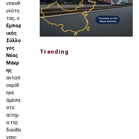
υπευθ
υνότη
τας, ο
Εμπορ
ικός
Σύλλο
γος
Trending
Νέας
Μάκρ
ης
ανταπ
οκρίθ
ηκε
άμεσα
στο
αίτημ
α της
διεύθυ
νσης