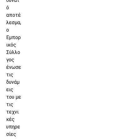
δυνατ
ό
αποτέ
λεσμα,
ο
Εμπορ
ικός
Σύλλο
γος
ένωσε
τις
δυνάμ
εις
του με
τις
τεχνι
κές
υπηρε
σίες