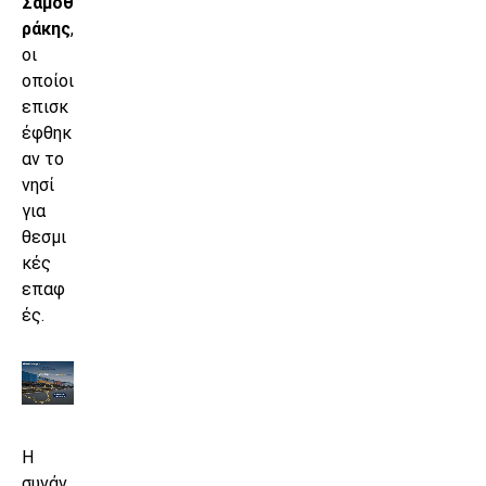
Σαμοθ
ράκης
,
οι
οποίοι
επισκ
έφθηκ
αν το
νησί
για
θεσμι
κές
επαφ
ές.
Η
συνάν