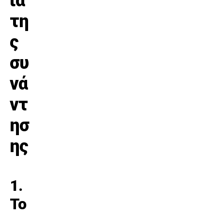
ία
τη
ς
συ
νά
ντ
ησ
ης
1.
Το