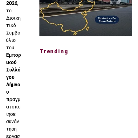
2026
,
το
Διοικη
τικό
Συμβο
ύλιο
του
Trending
Εμπορ
ικού
Συλλό
γου
Λήμνο
υ
πραγμ
ατοπο
ίησε
συνάν
τηση
εργασ