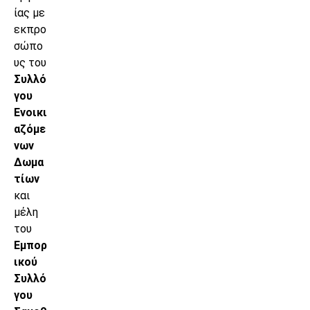
ίας με
εκπρο
σώπο
υς του
Συλλό
γου
Ενοικι
αζόμε
νων
Δωμα
τίων
και
μέλη
του
Εμπορ
ικού
Συλλό
γου