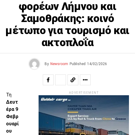
φορέων Λήμνου και
Σαμοθράκης: κοινό
μέτωπο για τουρισμό και
ακτοπλοΐα
By
Newsroom
Published
14/02/2026
ADVERTISEMENT
Τη
Δευτ
έρα 9
Φεβρ
ουαρί
ου