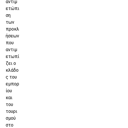
αντιμ
ετώπι
ση
των
προκλ
ήσεων
που
αντιμ
ετωπί
ζει ο
κλάδο
ς του
εμπορ
ίου
και
του
τουρι
σμού
στο