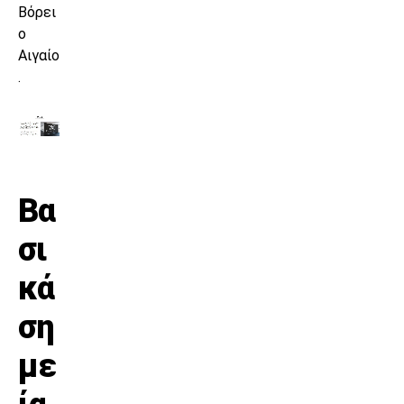
Βόρει
ο
Αιγαίο
.
Βα
σι
κά
ση
με