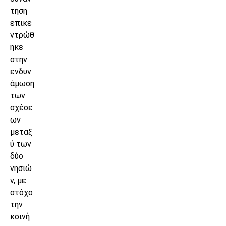
τηση
επικε
ντρώθ
ηκε
στην
ενδυν
άμωση
των
σχέσε
ων
μεταξ
ύ των
δύο
νησιώ
ν, με
στόχο
την
κοινή