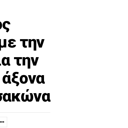
ος
με την
α την
 άξονα
Τσακώνα