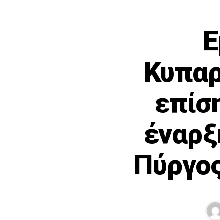
Ε
Κυπαρ
επίσ
έναρξ
Πύργος