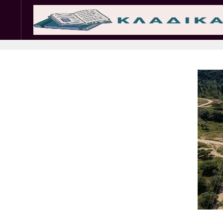
Σωματεία
Εμπ. 