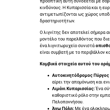
προοπτική αυτή συνδέεται με σοβ
κινδύνους. Η Κυπαρισσία και η ευ
αντιμετωπίζονται ως χώρος υποδ
δραστηριοτήτων.
Ο λιγνίτης δεν αποτελεί σήμερα 
μοντέλο του παρελθόντος που διεθ
ένα λιγνιτωρυχείο συνιστά
οπισθ
είναι συμβατή με το περιβάλλον κ
Κομβικά στοιχεία αυτού του ορά
Αυτοκινητόδρομος Πύργος 
αίρει την απομόνωση και ενι
Λιμάνι Κυπαρισσίας:
Ένα σύ
καθοριστικό ρόλο στην εμπο
Πελοποννήσου.
Άνω Πόλη:
Με ένα ολοκληρω