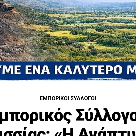
ΕΜΠΟΡΙΚΟΊ ΣΎΛΛΟΓΟΙ
μπορικός Σύλλογ
ισσίας: «Η Ανάπτυ