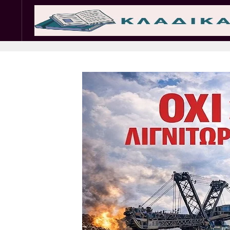
Σωματεία
Εμπ. 