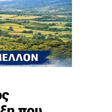
ος
ξη που