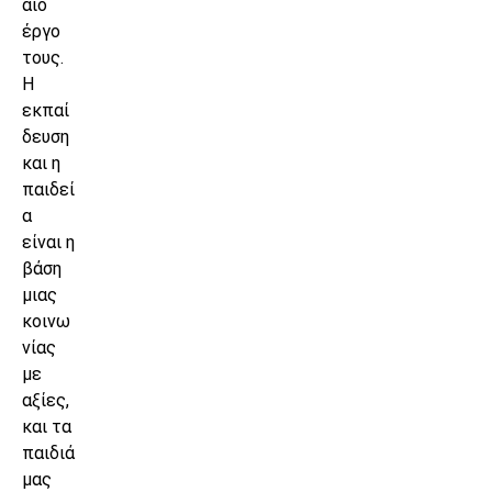
αίο
έργο
τους.
Η
εκπαί
δευση
και η
παιδεί
α
είναι η
βάση
μιας
κοινω
νίας
με
αξίες,
και τα
παιδιά
μας