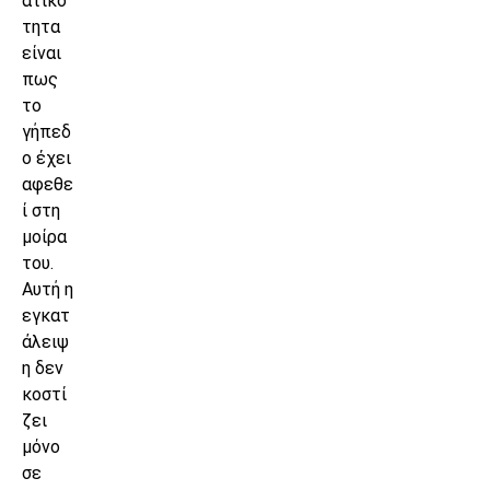
ατικό
τητα
είναι
πως
το
γήπεδ
ο έχει
αφεθε
ί στη
μοίρα
του.
Αυτή η
εγκατ
άλειψ
η δεν
κοστί
ζει
μόνο
σε