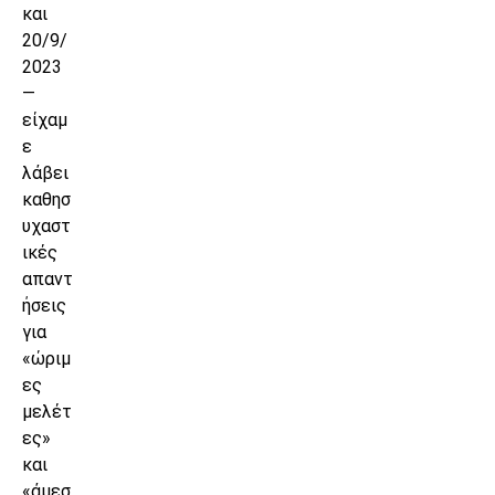
και
20/9/
2023
—
είχαμ
ε
λάβει
καθησ
υχαστ
ικές
απαντ
ήσεις
για
«ώριμ
ες
μελέτ
ες»
και
«άμεσ