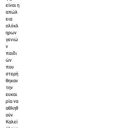
είναι η
απώλ
εια
ολόκλ
ηρων
γενιώ
ν
παιδι
ών
που
στερή
θηκαν
την
ευκαι
ρία να
αθληθ
ούν.
Καλεί