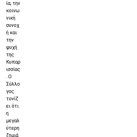
ία, την
κοινω
νική
συνοχ
ή και
την
ψυχή
της
Κυπαρ
ισσίας
. Ο
Σύλλο
γος
τονίζ
ει ότι
η
μεγαλ
ύτερη
ζημιά