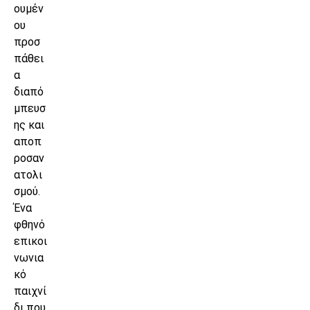
ουμέν
ου
προσ
πάθει
α
διαπό
μπευσ
ης και
αποπ
ροσαν
ατολι
σμού.
Ένα
φθηνό
επικοι
νωνια
κό
παιχνί
δι που