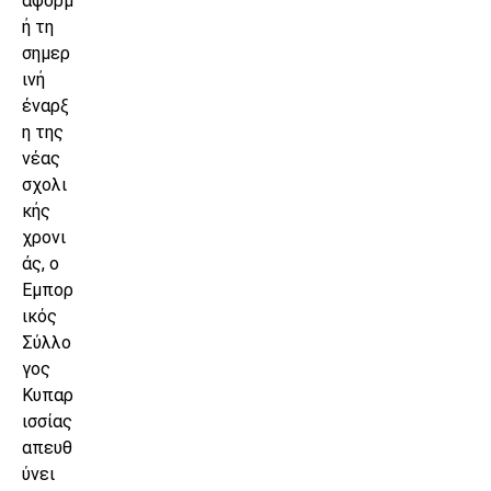
αφορμ
ή τη
σημερ
ινή
έναρξ
η της
νέας
σχολι
κής
χρονι
άς, ο
Εμπορ
ικός
Σύλλο
γος
Κυπαρ
ισσίας
απευθ
ύνει