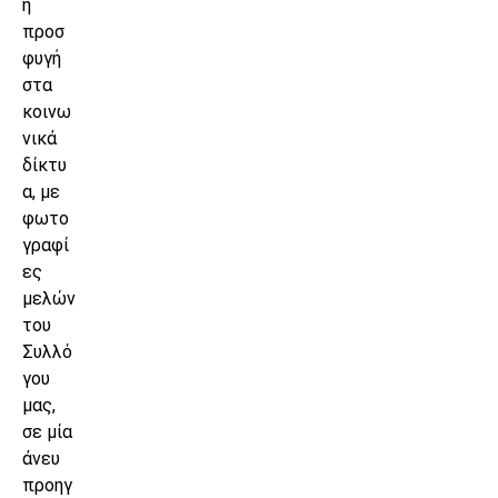
η
προσ
φυγή
στα
κοινω
νικά
δίκτυ
α, με
φωτο
γραφί
ες
μελών
του
Συλλό
γου
μας,
σε μία
άνευ
προηγ