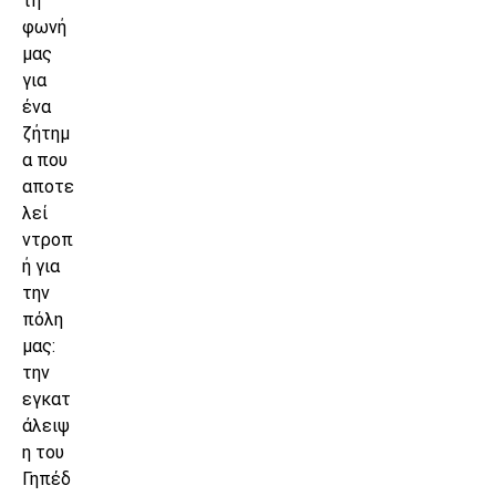
τη
φωνή
μας
για
ένα
ζήτημ
α που
αποτε
λεί
ντροπ
ή για
την
πόλη
μας:
την
εγκατ
άλειψ
η του
Γηπέδ