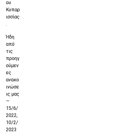
ου
Κυπαρ
ισσίας
.
Ήδη
από
τις
προηγ
ούμεν
ες
ανακο
ινώσε
ις μας
—
15/6/
2022,
10/2/
2023