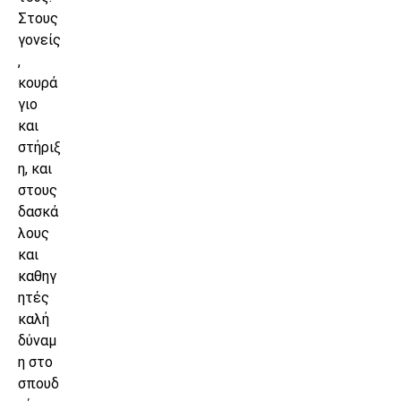
Στους
γονείς
,
κουρά
γιο
και
στήριξ
η, και
στους
δασκά
λους
και
καθηγ
ητές
καλή
δύναμ
η στο
σπουδ