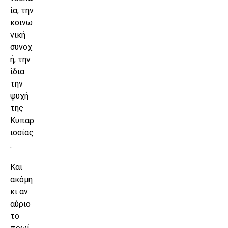
ία, την
κοινω
νική
συνοχ
ή, την
ίδια
την
ψυχή
της
Κυπαρ
ισσίας
.
Και
ακόμη
κι αν
αύριο
το