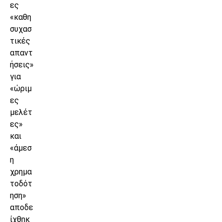
ες
«καθη
συχασ
τικές
απαντ
ήσεις»
για
«ώριμ
ες
μελέτ
ες»
και
«άμεσ
η
χρημα
τοδότ
ηση»
αποδε
ίχθηκ