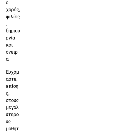
ο
χαρές,
φιλίες
,
δημιου
ργία
και
όνειρ
α.
Ευχόμ
αστε,
επίση
ς,
στους
μεγαλ
ύτερο
υς
μαθητ