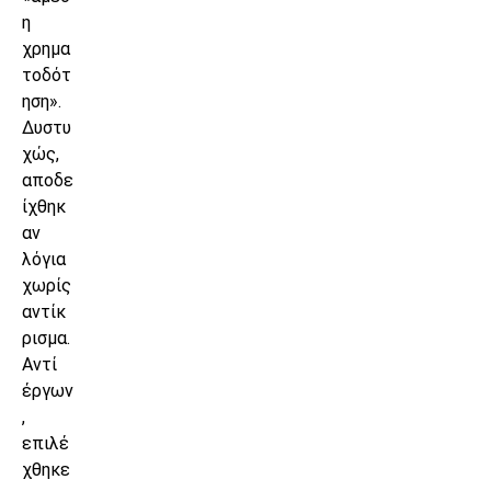
η
χρημα
τοδότ
ηση».
Δυστυ
χώς,
αποδε
ίχθηκ
αν
λόγια
χωρίς
αντίκ
ρισμα.
Αντί
έργων
,
επιλέ
χθηκε