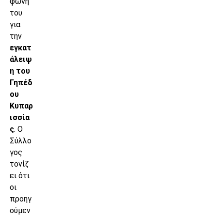
φωνή
του
για
την
εγκατ
άλειψ
η του
Γηπέδ
ου
Κυπαρ
ισσία
ς
. Ο
Σύλλο
γος
τονίζ
ει ότι
οι
προηγ
ούμεν