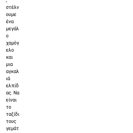
,
στέλν
ουμε
ένα
μεγάλ
ο
χαμόγ
ελο
και
μια
αγκαλ
ιά
ελπίδ
ας. Να
είναι
το
ταξίδι
τους
γεμάτ