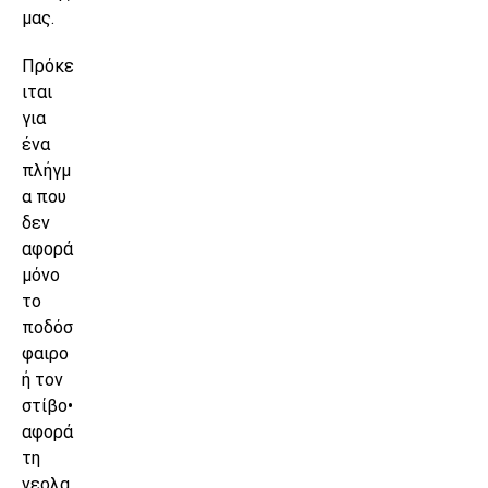
μας.
Πρόκε
ιται
για
ένα
πλήγμ
α που
δεν
αφορά
μόνο
το
ποδόσ
φαιρο
ή τον
στίβο•
αφορά
τη
νεολα