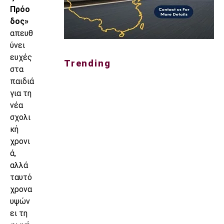
Πρόο
δος»
απευθ
ύνει
ευχές
Trending
στα
παιδιά
για τη
νέα
σχολι
κή
χρονι
ά,
αλλά
ταυτό
χρονα
υψών
ει τη