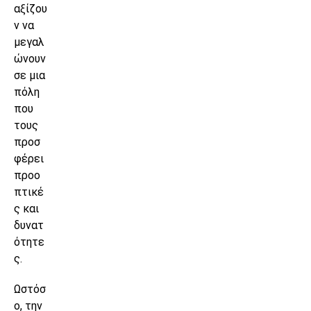
αξίζου
ν να
μεγαλ
ώνουν
σε μια
πόλη
που
τους
προσ
φέρει
προο
πτικέ
ς και
δυνατ
ότητε
ς.
Ωστόσ
ο, την