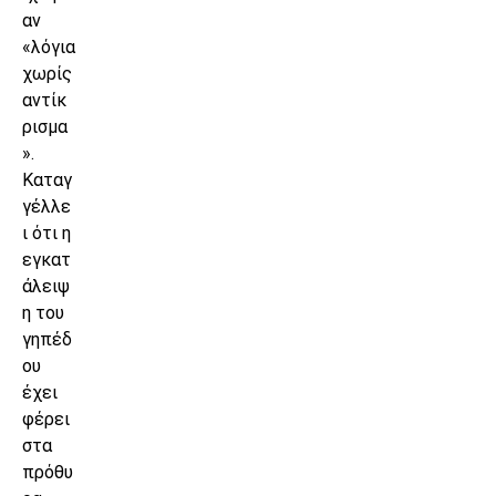
αν
«λόγια
χωρίς
αντίκ
ρισμα
».
Καταγ
γέλλε
ι ότι η
εγκατ
άλειψ
η του
γηπέδ
ου
έχει
φέρει
στα
πρόθυ