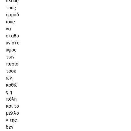
όλους
τους
αρμόδ
ιους
να
σταθο
ύν στο
ύψος
των
περισ
τάσε
ων,
καθώ
ς η
πόλη
και το
μέλλο
ν της
δεν