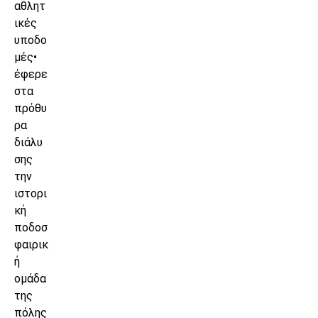
αθλητ
ικές
υποδο
μές•
έφερε
στα
πρόθυ
ρα
διάλυ
σης
την
ιστορι
κή
ποδοσ
φαιρικ
ή
ομάδα
της
πόλης