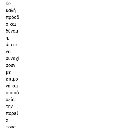
ές
καλή
πρόοδ
ο και
δύναμ
η,
ώστε
να
συνεχί
σουν
με
επιμο
νή και
αισιοδ
οξία
την
πορεί
α
τους.