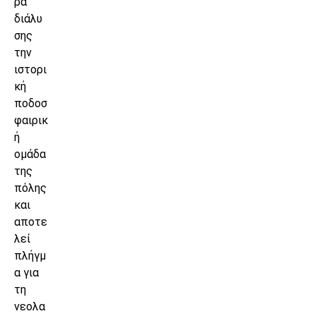
ρα
διάλυ
σης
την
ιστορι
κή
ποδοσ
φαιρικ
ή
ομάδα
της
πόλης
και
αποτε
λεί
πλήγμ
α για
τη
νεολα