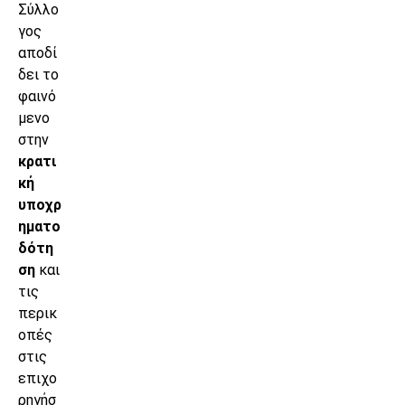
Σύλλο
γος
αποδί
δει το
φαινό
μενο
στην
κρατι
κή
υποχρ
ηματο
δότη
ση
και
τις
περικ
οπές
στις
επιχο
ρηγήσ