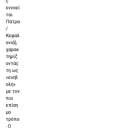
ς
εννοεί
ται
Πάτρα
/
Κεφαλ
ονιά),
χαρακ
τηρίζ
οντάς
τη ως
«εισβ
ολή»
με τον
πιο
επίση
μο
τρόπο
. Ο