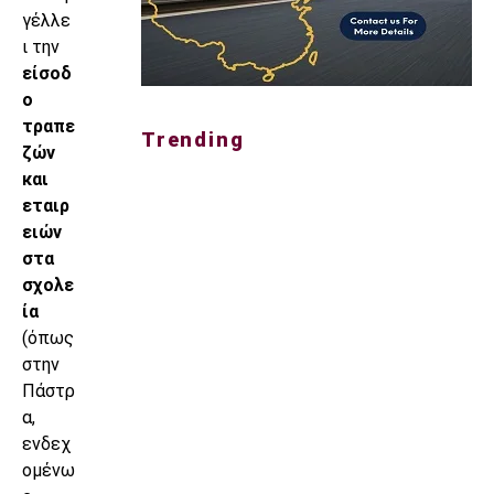
γέλλε
ι την
είσοδ
ο
τραπε
Trending
ζών
και
εταιρ
ειών
στα
σχολε
ία
(όπως
στην
Πάστρ
α,
ενδεχ
ομένω