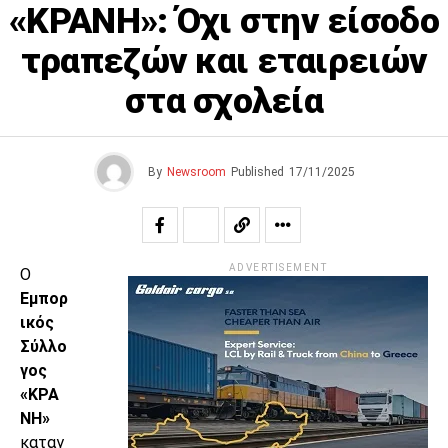
«ΚΡΑΝΗ»: Όχι στην είσοδο
τραπεζών και εταιρειών
στα σχολεία
By
Newsroom
Published
17/11/2025
ADVERTISEMENT
Ο
Εμπορ
ικός
Σύλλο
γος
«ΚΡΑ
ΝΗ»
καταγ