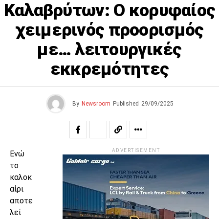
Καλαβρύτων: Ο κορυφαίος
χειμερινός προορισμός
με… λειτουργικές
εκκρεμότητες
By
Newsroom
Published
29/09/2025
ADVERTISEMENT
Ενώ
το
καλοκ
αίρι
αποτε
λεί