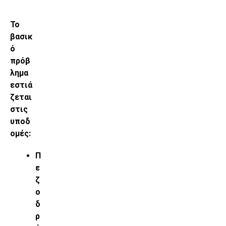
Το
βασικ
ό
πρόβ
λημα
εστιά
ζεται
στις
υποδ
ομές:
Π
ε
ζ
ο
δ
ρ