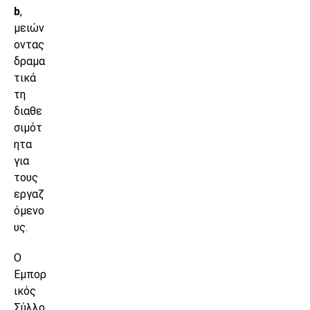
b
,
μειών
οντας
δραμα
τικά
τη
διαθε
σιμότ
ητα
για
τους
εργαζ
όμενο
υς.
Ο
Εμπορ
ικός
Σύλλο