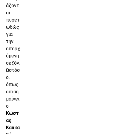
άζοντ
αι
πυρετ
ωδώς
για
την
επερχ
όμενη
σεζόν.
Ωστόσ
ο,
όπως
επιση
μαίνει
ο
Κώστ
ας
Κακκα