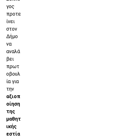
γος
προτε
ίνει
στον
Δήμο
να
αναλά
βει
πρωτ
οβουλ
ία για
την
αξιοπ
οίηση
της
μαθητ
ικής
εστία