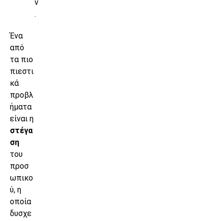
ν
.
Ένα
από
τα πιο
πιεστι
κά
προβλ
ήματα
είναι η
στέγα
ση
του
προσ
ωπικο
ύ, η
οποία
δυσχε