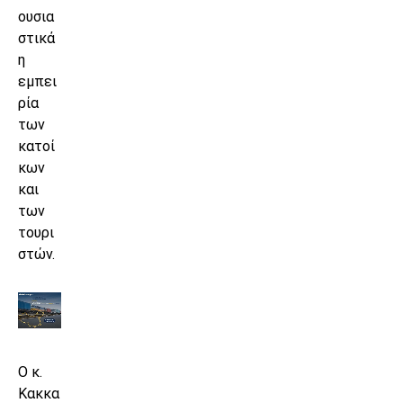
ουσια
στικά
η
εμπει
ρία
των
κατοί
κων
και
των
τουρι
στών.
Ο κ.
Κακκα