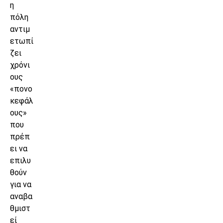
η
πόλη
αντιμ
ετωπί
ζει
χρόνι
ους
«πονο
κεφάλ
ους»
που
πρέπ
ει να
επιλυ
θούν
για να
αναβα
θμιστ
εί