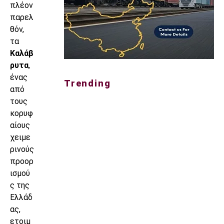
πλέον
παρελ
θόν,
τα
Καλάβ
ρυτα
,
ένας
Trending
από
τους
κορυφ
αίους
χειμε
ρινούς
προορ
ισμού
ς της
Ελλάδ
ας,
ετοιμ