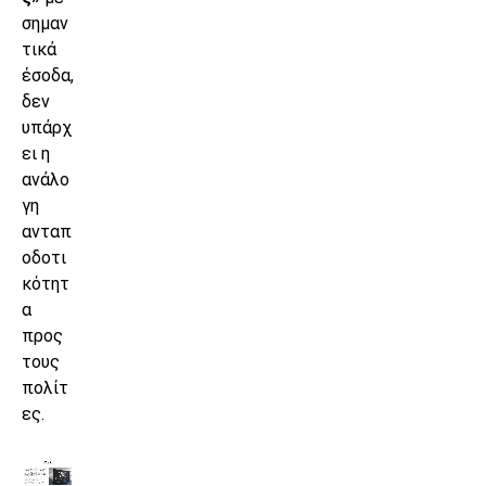
σημαν
τικά
έσοδα,
δεν
υπάρχ
ει η
ανάλο
γη
ανταπ
οδοτι
κότητ
α
προς
τους
πολίτ
ες.