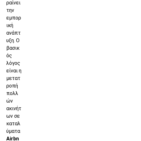
ραίνει
την
εμπορ
ική
ανάπτ
υξη. Ο
βασικ
ός
λόγος
είναι η
μετατ
ροπή
πολλ
ών
ακινήτ
ων σε
καταλ
ύματα
Airbn