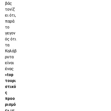
βάς
τονίζ
ει ότι,
παρά
το
γεγον
ός ότι
τα
Καλάβ
ρυτα
είναι
ένας
«top
τουρι
στικό
ς
προο
ρισμό
ς»
με