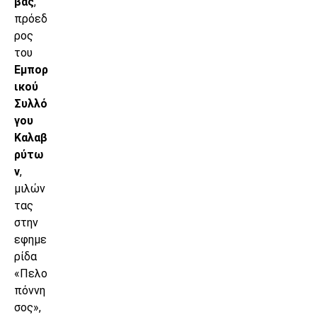
βάς
,
πρόεδ
ρος
του
Εμπορ
ικού
Συλλό
γου
Καλαβ
ρύτω
ν
,
μιλών
τας
στην
εφημε
ρίδα
«Πελο
πόννη
σος»,