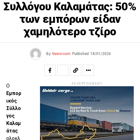
Συλλόγου Καλαμάτας: 50%
των εμπόρων είδαν
χαμηλότερο τζίρο
By
Newsroom
Published
18/01/2026
ADVERTISEMENT
Ο
Εμπορ
ικός
Σύλλο
γος
Καλαμ
άτας
ολοκλ