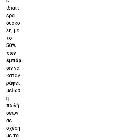
ε
ιδιαίτ
ερα
δύσκο
λη, με
το
50%
των
εμπόρ
ων
να
καταγ
ράφει
μείωσ
η
πωλή
σεων
σε
σχέση
με το