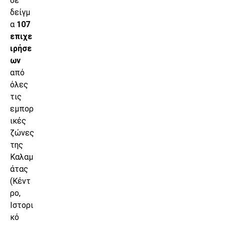
σε
δείγμ
α
107
επιχε
ιρήσε
ων
από
όλες
τις
εμπορ
ικές
ζώνες
της
Καλαμ
άτας
(Κέντ
ρο,
Ιστορι
κό