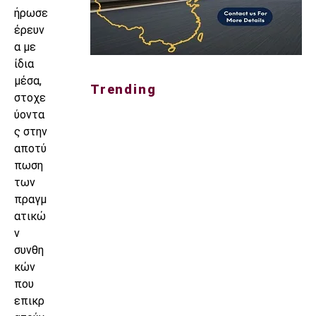
ήρωσε
έρευν
α με
ίδια
μέσα,
Trending
στοχε
ύοντα
ς στην
αποτύ
πωση
των
πραγμ
ατικώ
ν
συνθη
κών
που
επικρ