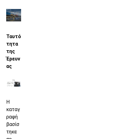
Ταυτό
τητα
της
Έρευν
ας
Η
καταγ
ραφή
βασίσ
τηκε