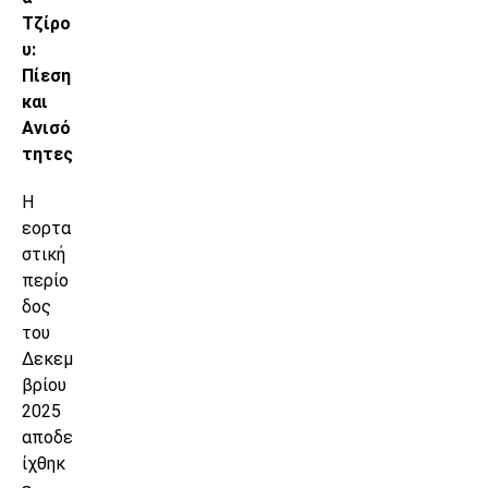
Τζίρο
υ:
Πίεση
και
Ανισό
τητες
Η
εορτα
στική
περίο
δος
του
Δεκεμ
βρίου
2025
αποδε
ίχθηκ