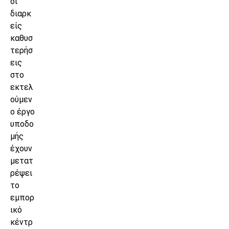
οι
διαρκ
είς
καθυσ
τερήσ
εις
στο
εκτελ
ούμεν
ο έργο
υποδο
μής
έχουν
μετατ
ρέψει
το
εμπορ
ικό
κέντρ