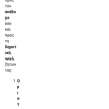
προς
τον
ανάδο
χο
όσο
και
προς
τη
δημοτ
ική
αρχή
,
ζητών
τας:
Ο
ρ
ι
σ
τ