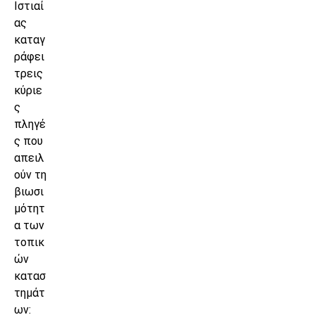
Ιστιαί
ας
καταγ
ράφει
τρεις
κύριε
ς
πληγέ
ς που
απειλ
ούν τη
βιωσι
μότητ
α των
τοπικ
ών
κατασ
τημάτ
ων: