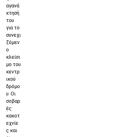
αγανά
κτησή
του
για το
συνεχι
ζόμεν
ο
κλείσι
μο του
κεντρ
ικού
δρόμο
υ. Οι
σοβαρ
ές
κακοτ
εχνίε
ς και