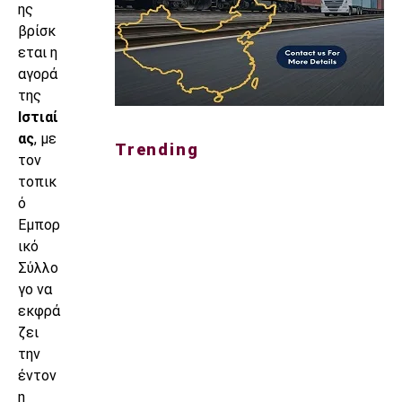
ης
βρίσκ
εται η
αγορά
της
Ιστιαί
ας
, με
Trending
τον
τοπικ
ό
Εμπορ
ικό
Σύλλο
γο να
εκφρά
ζει
την
έντον
η