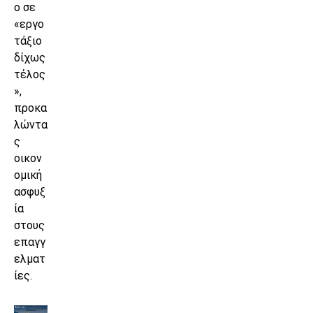
ο σε
«εργο
τάξιο
δίχως
τέλος
»,
προκα
λώντα
ς
οικον
ομική
ασφυξ
ία
στους
επαγγ
ελματ
ίες.