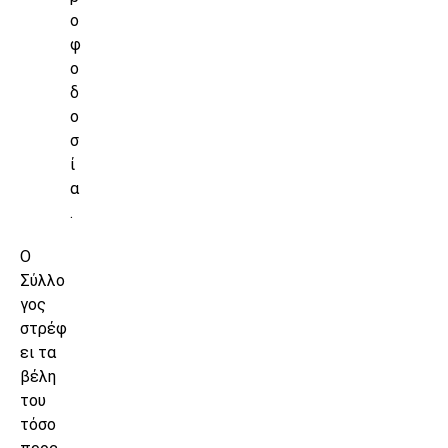
ο
φ
ο
δ
ο
σ
ί
α
.
Ο
Σύλλο
γος
στρέφ
ει τα
βέλη
του
τόσο