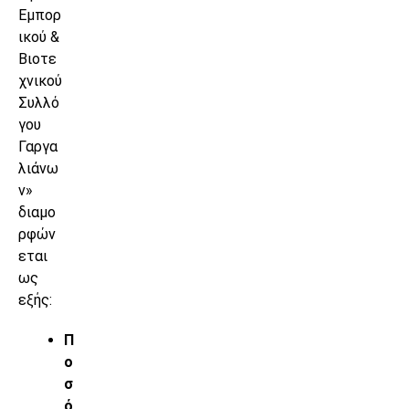
Εμπορ
ικού &
Βιοτε
χνικού
Συλλό
γου
Γαργα
λιάνω
ν»
διαμο
ρφών
εται
ως
εξής:
Π
ο
σ
ό