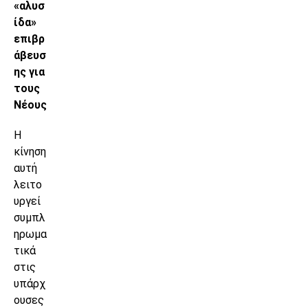
«αλυσ
ίδα»
επιβρ
άβευσ
ης για
τους
Νέους
Η
κίνηση
αυτή
λειτο
υργεί
συμπλ
ηρωμα
τικά
στις
υπάρχ
ουσες