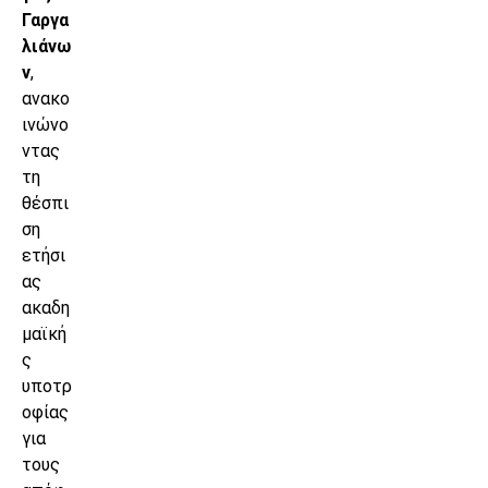
Γαργα
λιάνω
ν
,
ανακο
ινώνο
ντας
τη
θέσπι
ση
ετήσι
ας
ακαδη
μαϊκή
ς
υποτρ
οφίας
για
τους