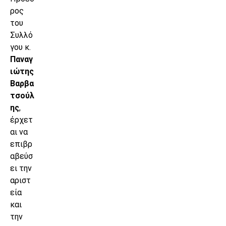
ρος
του
Συλλό
γου κ.
Παναγ
ιώτης
Βαρβα
τσούλ
ης
,
έρχετ
αι να
επιβρ
αβεύσ
ει την
αριστ
εία
και
την