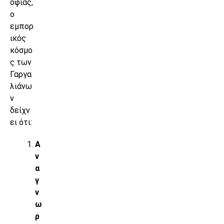
οφίας,
ο
εμπορ
ικός
κόσμο
ς των
Γαργα
λιάνω
ν
δείχν
ει ότι:
Α
ν
α
γ
ν
ω
ρ