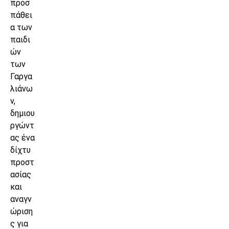
προσ
πάθει
α των
παιδι
ών
των
Γαργα
λιάνω
ν,
δημιου
ργώντ
ας ένα
δίχτυ
προστ
ασίας
και
αναγν
ώριση
ς για