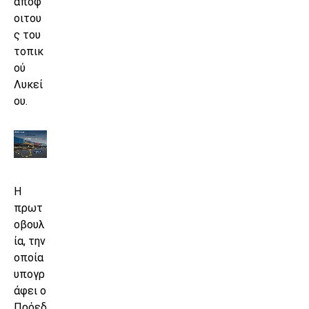
απόφ
οιτου
ς του
τοπικ
ού
Λυκεί
ου.
Η
πρωτ
οβουλ
ία, την
οποία
υπογρ
άφει ο
Πρόεδ