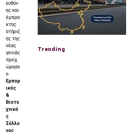
ευθύν
ης και
έμπρα
κτης
στήριξ
ης της
νέας
Trending
γενιάς
προχ
ώρησε
ο
Εμπορ
ικός
&
Βιοτε
χνικό
ς
Σύλλο
γος