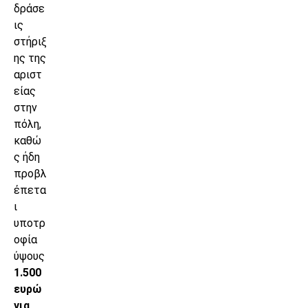
δράσε
ις
στήριξ
ης της
αριστ
είας
στην
πόλη,
καθώ
ς ήδη
προβλ
έπετα
ι
υποτρ
οφία
ύψους
1.500
ευρώ
για