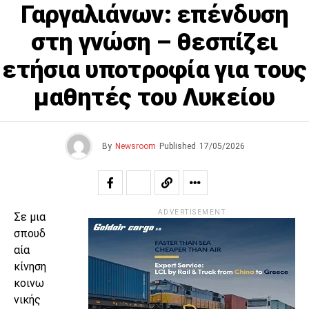
Γαργαλιάνων: επένδυση
στη γνώση – θεσπίζει
ετήσια υποτροφία για τους
μαθητές του Λυκείου
By
Newsroom
Published
17/05/2026
ADVERTISEMENT
Σε μια
σπουδ
αία
κίνηση
κοινω
νικής