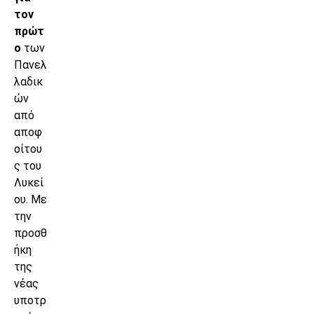
τον
πρώτ
ο
των
Πανελ
λαδικ
ών
από
αποφ
οίτου
ς του
Λυκεί
ου. Με
την
προσθ
ήκη
της
νέας
υποτρ