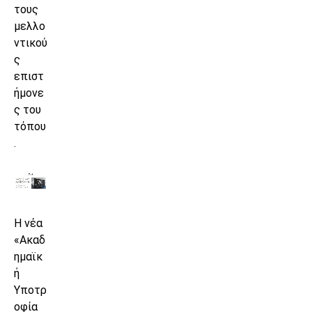
τους
μελλο
ντικού
ς
επιστ
ήμονε
ς του
τόπου
.
Η νέα
«Ακαδ
ημαϊκ
ή
Υποτρ
οφία