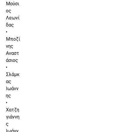
Μούσι
ος
Λεωνί
δας
•
Μποζί
νης
Αναστ
άσιος
•
Σλάμκ
ας
Ιωάνν
ης
•
Χατζη
γιάννη
ς
Ιωάνν