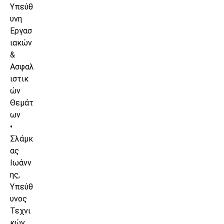
Υπεύθ
υνη
Εργασ
ιακών
&
Ασφαλ
ιστικ
ών
Θεμάτ
ων
•
Σλάμκ
ας
Ιωάνν
ης,
Υπεύθ
υνος
Τεχνι
κών