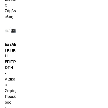
ς
Σύμβο
υλος
ΕΞΕΛΕ
ΓΚΤΙΚ
Η
ΕΠΙΤΡ
ΟΠΗ
•
Λιάκο
υ
Σοφία,
Πρόεδ
ρος