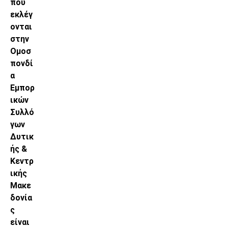
που
εκλέγ
ονται
στην
Ομοσ
πονδί
α
Εμπορ
ικών
Συλλό
γων
Δυτικ
ής &
Κεντρ
ικής
Μακε
δονία
ς
είναι