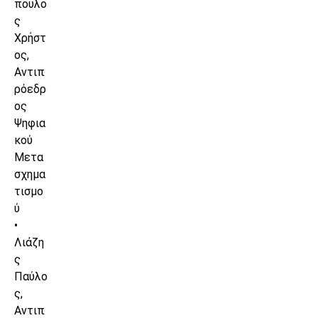
πουλο
ς
Χρήστ
ος,
Αντιπ
ρόεδρ
ος
Ψηφια
κού
Μετα
σχημα
τισμο
ύ
•
Λιάζη
ς
Παύλο
ς,
Αντιπ