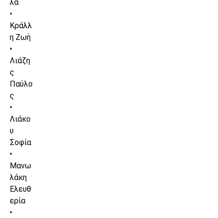
λα
•
Κράλλ
η Ζωή
•
Λιάζη
ς
Παύλο
ς
•
Λιάκο
υ
Σοφία
•
Μανω
λάκη
Ελευθ
ερία
•