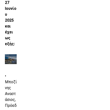
27
Ιουνίο
υ
2025
και
έχει
ως
εξής:
•
Μποζί
νης
Αναστ
άσιος,
Πρόεδ