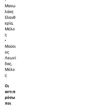
•
Μανω
λάκη
Ελευθ
ερία,
Μέλο
ς
•
Μούσι
ος
Λεωνί
δας,
Μέλο
ς
Οι
αντιπ
ρόσω
ποι