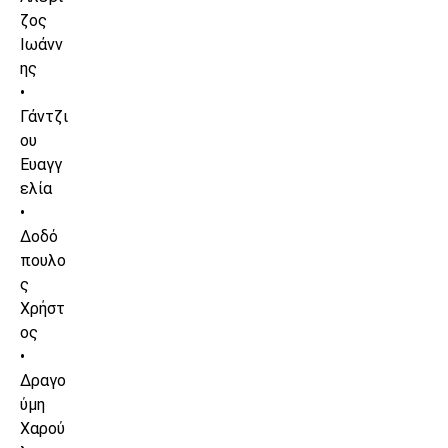
ζος
Ιωάνν
ης
•
Γάντζι
ου
Ευαγγ
ελία
•
Δοδό
πουλο
ς
Χρήστ
ος
•
Δραγο
ύμη
Χαρού