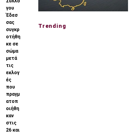
Συλλό
γου
Έδεσ
σας
Trending
συγκρ
οτήθη
κε σε
σώμα
μετά
τις
εκλογ
ές
που
πραγμ
ατοπ
οιήθη
καν
στις
26 και