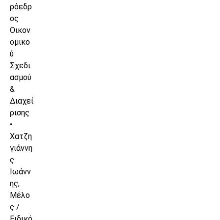
ρόεδρ
ος
Οικον
ομικο
ύ
Σχεδι
ασμού
&
Διαχεί
ρισης
•
Χατζη
γιάννη
ς
Ιωάνν
ης,
Μέλο
ς /
Ειδικό