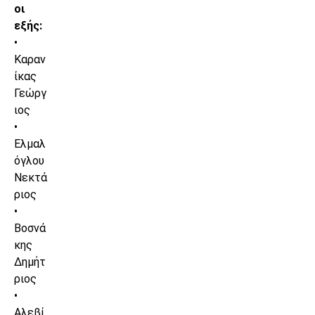
οι
εξής:
•
Καραν
ίκας
Γεώργ
ιος
•
Ελμαλ
όγλου
Νεκτά
ριος
•
Βοσνά
κης
Δημήτ
ριος
•
Αλεβί