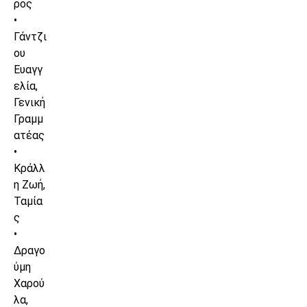
ρος
•
Γάντζι
ου
Ευαγγ
ελία,
Γενική
Γραμμ
ατέας
•
Κράλλ
η Ζωή,
Ταμία
ς
•
Δραγο
ύμη
Χαρού
λα,